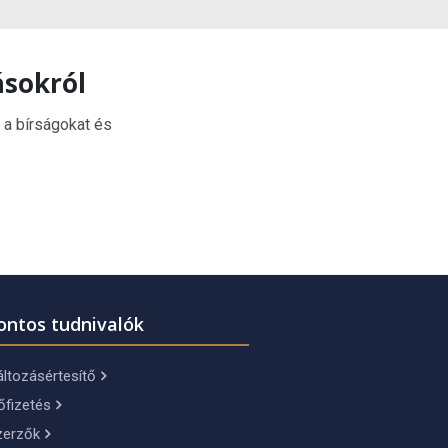
ásokról
 a bírságokat és
ontos tudnivalók
ltozásértesítő
őfizetés
zerzők