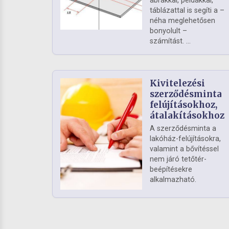
ábrákkal, példákkal,
táblázattal is segíti a –
néha meglehetősen
bonyolult –
számítást. ...
Kivitelezési
szerződésminta
felújításokhoz,
átalakításokhoz
A szerződésminta a
lakóház-felújításokra,
valamint a bővítéssel
nem járó tetőtér-
beépítésekre
alkalmazható.