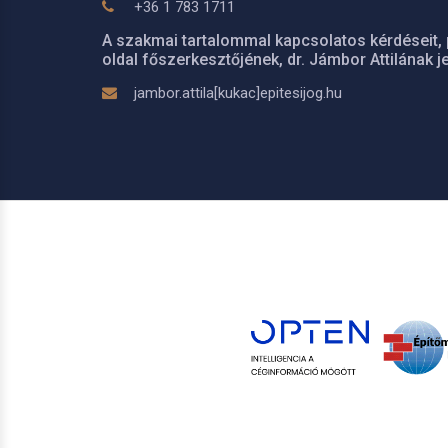
+36 1 783 1711
A szakmai tartalommal kapcsolatos kérdéseit, 
oldal főszerkesztőjének, dr. Jámbor Attilának je
jambor.attila[kukac]epitesijog.hu