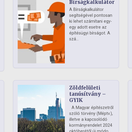
Bírságkalkulátor
A Bírságkalkulátor
segítségével pontosan
ki lehet számítani egy-
egy adott esetre az
építésügyi bírságot. A
szá...
Zöldfelületi
ág
tanúsítvány –
GYIK
A Magyar építészetről
szóló törvény (Méptv.),
illetve a kapcsolódó
kormányrendelet 2024
októberétől új módo...