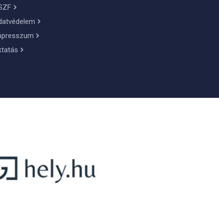
SZF
datvédelem
mpresszum
ktatás