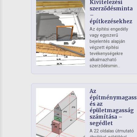
Kivitelezési
szerződésminta
–
építkezésekhez
Az építési engedély
vagy egyszerű
bejelentés alapján
végzett építési
tevékenységekre
alkalmazható
szerződésmin...
Az
építménymagass
és az
épületmagasság
számítása –
segédlet
A 22 oldalas útmutató