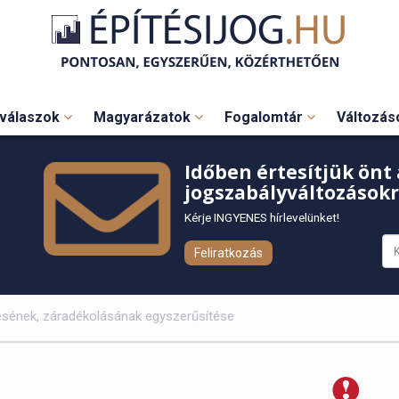
válaszok
Magyarázatok
Fogalomtár
Változá
Időben értesítjük önt 
jogszabályváltozásokr
Kérje INGYENES hírlevelünket!
Feliratkozás
ítésének, záradékolásának egyszerűsítése