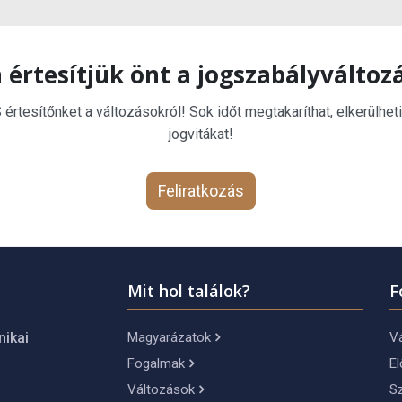
 értesítjük önt a jogszabályváltoz
rtesítőnket a változásokról! Sok időt megtakaríthat, elkerülheti
jogvitákat!
Feliratkozás
Mit hol találok?
F
Magyarázatok
Vá
nikai
Fogalmak
El
Változások
S