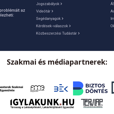
Jogszabályok
Á
problémáit az
Videótár
A
lezheti:
Segédanyagok
I
Kérdések-válaszok
O
Közbeszerzési Tudástár
Szakmai és médiapartnerek: