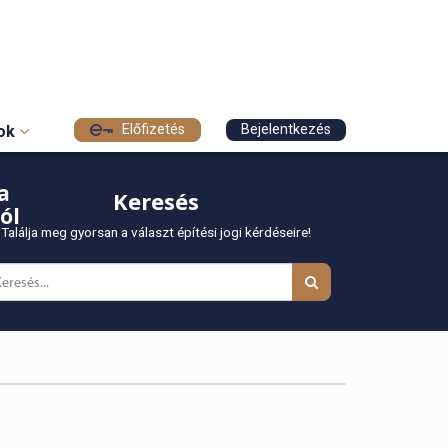
Előfizetés
Bejelentkezés
sok
a
Keresés
ól
Találja meg gyorsan a választ építési jogi kérdéseire!