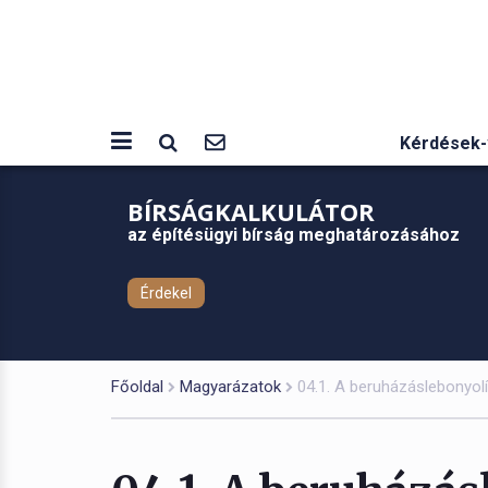
Kérdések-
BÍRSÁGKALKULÁTOR
az építésügyi bírság meghatározásához
Érdekel
Főoldal
Magyarázatok
04.1. A beruházáslebonyolí