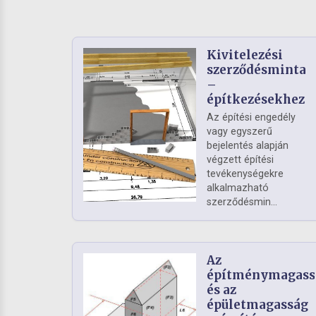
Kivitelezési
szerződésminta
–
építkezésekhez
Az építési engedély
vagy egyszerű
bejelentés alapján
végzett építési
tevékenységekre
alkalmazható
szerződésmin...
Az
építménymagass
és az
épületmagasság