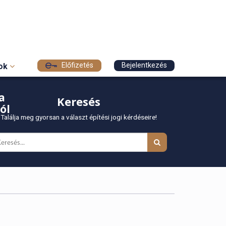
Előfizetés
Bejelentkezés
sok
a
Keresés
ól
Találja meg gyorsan a választ építési jogi kérdéseire!