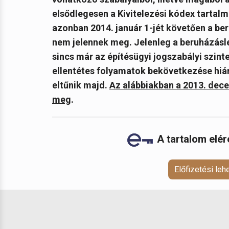
elsődlegesen a Kivitelezési kódex tartalm
azonban
2014. január 1-jét követően a be
nem jelennek meg. Jelenleg a beruházásle
sincs már az építésügyi jogszabályi szin
ellentétes folyamatok bekövetkezése hián
eltűnik majd.
Az alábbiakban a 2013. dece
meg
.
A tartalom elé
Előfizetési le