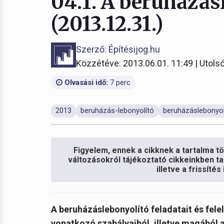
04.1. A beruházás
(2013.12.31.)
Szerző: Építésijog.hu
Közzétéve: 2013.06.01. 11:49 | Utolsó
Olvasási idő:
7 perc
2013
beruházás-lebonyolító
beruházáslebonyol
Figyelem, ennek a cikknek a tartalma töb
változásokról tájékoztató cikkeinkben ta
illetve a frissíté
A beruházáslebonyolító feladatait és fel
vonatkozó szabályaiból, illetve magából 