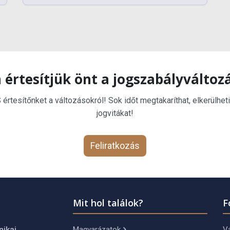
 értesítjük önt a jogszabályváltoz
rtesítőnket a változásokról! Sok időt megtakaríthat, elkerülheti
jogvitákat!
Feliratkozás
Mit hol találok?
F
Magyarázatok
Vá
nikai