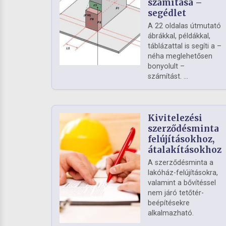
számítása –
segédlet
A 22 oldalas útmutató
ábrákkal, példákkal,
táblázattal is segíti a –
néha meglehetősen
bonyolult –
számítást. ...
Kivitelezési
szerződésminta
felújításokhoz,
átalakításokhoz
A szerződésminta a
lakóház-felújításokra,
valamint a bővítéssel
nem járó tetőtér-
beépítésekre
alkalmazható.