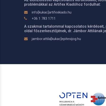
problémákkal az Artifex Kiadóhoz fordulhat:
info[kukac]artifexkiado.hu
+36 1 783 1711
A szakmai tartalommal kapcsolatos kérdéseit, 
oldal főszerkesztőjének, dr. Jámbor Attilának je
jambor.attila[kukac]epitesijog.hu