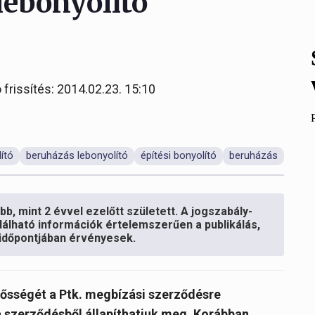
lebonyolító
 frissítés: 2014.02.23. 15:10
ító
beruházás lebonyolító
építési bonyolító
beruházás
b, mint 2 évvel ezelőtt született. A jogszabály-
lálható információk értelemszerűen a publikálás,
s időpontjában érvényesek.
elősségét a Ptk. megbízási szerződésre
a szerződésből állapíthatjuk meg. Korábban