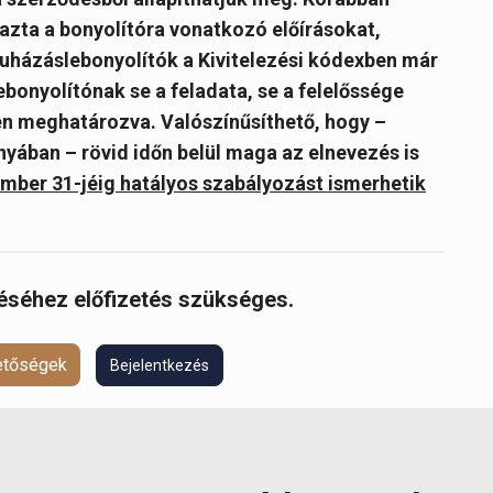
azta a bonyolítóra vonatkozó előírásokat,
ruházáslebonyolítók a Kivitelezési kódexben már
bonyolítónak se a feladata, se a felelőssége
ten meghatározva. Valószínűsíthető, hogy –
yában – rövid időn belül maga az elnevezés is
mber 31-jéig hatályos szabályozást ismerhetik
réséhez előfizetés szükséges.
hetőségek
Bejelentkezés