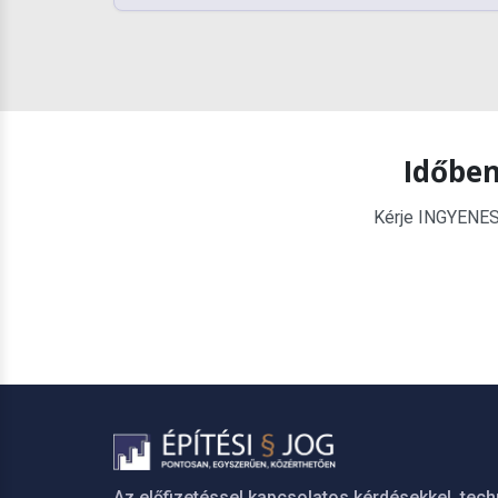
Időben
Kérje INGYENES é
Az előfizetéssel kapcsolatos kérdésekkel, tech