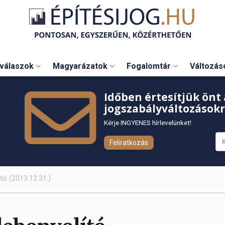
válaszok
Magyarázatok
Fogalomtár
Változá
Időben értesítjük önt 
jogszabályváltozásokr
Kérje INGYENES hírlevelünket!
Feliratkozás
tó (2013.12.31.)