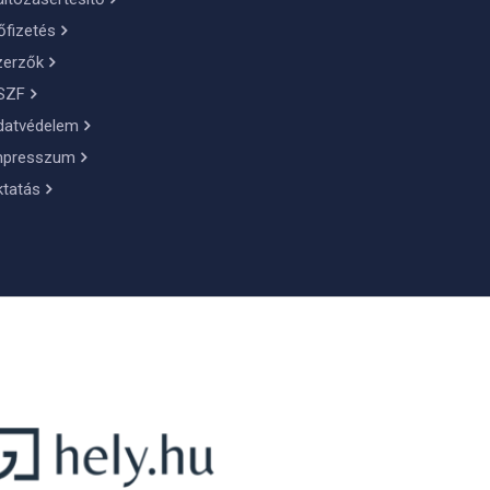
őfizetés
zerzők
SZF
datvédelem
mpresszum
ktatás