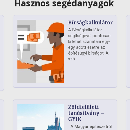
Hasznos segédanyagok
Bírságkalkulátor
A Bírságkalkulátor
segítségével pontosan
ki lehet számítani egy-
egy adott esetre az
építésügyi bírságot. A
szá...
Zöldfelületi
ág
tanúsítvány –
GYIK
A Magyar építészetről