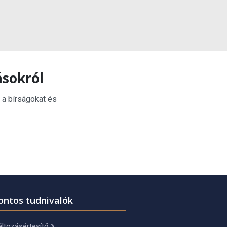
ásokról
 a bírságokat és
ontos tudnivalók
ltozásértesítő