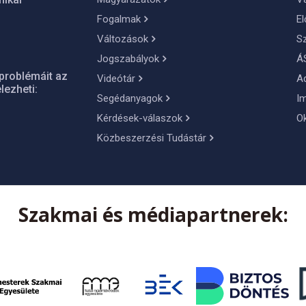
Fogalmak
El
Változások
S
Jogszabályok
Á
problémáit az
Videótár
A
lezheti:
Segédanyagok
I
Kérdések-válaszok
O
Közbeszerzési Tudástár
Szakmai és médiapartnerek: