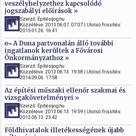
veszélyhelyzethez kapcsolódó
jogszabályi előírások »
Szerző: Építésijog.hu
Közzétéve: 2013.06.07. 07:07 | Utolsó frissítés:
2015.01.26. 16:41
A Duna partvonalán álló további
ingatlanok kerültek a Fővárosi
Önkormányzathoz »
Szerző: Építésijog.hu
Közzétéve: 2013.06.13. 19:38 | Utolsó frissítés:
2014.09.06. 17:58
Az építési műszaki ellenőr szakmai és
vizsgakövetelményei »
Szerző: Építésijog.hu
Közzétéve: 2013.06.13. 19:59 | Utolsó frissítés:
2013.06.13. 23:42
Földhivatalok illetékességének újabb