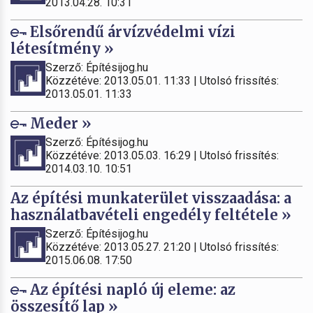
2013.04.28. 10:31
Elsőrendű árvízvédelmi vízi
létesítmény »
Szerző: Építésijog.hu
Közzétéve: 2013.05.01. 11:33 | Utolsó frissítés:
2013.05.01. 11:33
Meder »
Szerző: Építésijog.hu
Közzétéve: 2013.05.03. 16:29 | Utolsó frissítés:
2014.03.10. 10:51
Az építési munkaterület visszaadása: a
használatbavételi engedély feltétele »
Szerző: Építésijog.hu
Közzétéve: 2013.05.27. 21:20 | Utolsó frissítés:
2015.06.08. 17:50
Az építési napló új eleme: az
összesítő lap »