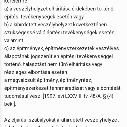
kérelemre
a) a veszélyhelyzet elhárítása érdekében történő
építési tevékenységek esetén vagy
b) a kihirdetett veszélyhelyzet következtében
szükségessé váló építési tevékenységek esetén,
valamint
c) az építmények, építményszerkezetek veszélyes
állapotának jogszerűtlen építési tevékenységgel
történő, halasztást nem tűrő elhárítása vagy
részleges elbontása esetén
a megvalósult építmény, építményrész,
építményszerkezet fennmaradását vagy elbontását
tudomásul veszi [1997. évi LXXVIII. tv. 48/A. § (4)
bek.].
Az eljárási szabályokat a kihirdetett veszélyhelyzet