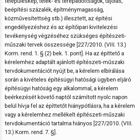
településkép, telek- és terepadottságok, tájolás,
beépítési százalék, építménymagasság,
közművesítettség stb.) illesztett, az építési
engedélyezéshez és az építőipari kivitelezési
tevékenység végzéséhez szükséges építészeti-
műszaki tervek összessége [227/2010. (VIII. 13.)
Korm. rend. 1. § (2) bek. 1. pont]. Ha az építtető a
kérelemhez adaptált ajánlott építészeti-műszaki
tervdokumentációt nyújt be, a kérelem elbírálása
során a kivételes építésügyi hatósági ügyben eljáró
építésügyi hatóság egy alkalommal, a kérelem
beérkezését követő naptól számított nyolc napon
belül hívja fel az építtetőt hiánypótlásra, ha a kérelem
vagy a kérelemhez mellékelt építészeti-műszaki
tervdokumentáció tartalma hiányos [227/2010. (VIII.
13.) Korm. rend. 7. §].