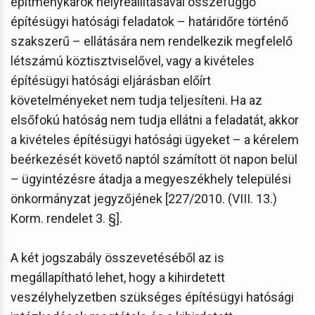
építménykárok helyreállításával összefüggő
építésügyi hatósági feladatok – határidőre történő
szakszerű – ellátására nem rendelkezik megfelelő
létszámú köztisztviselővel, vagy a kivételes
építésügyi hatósági eljárásban előírt
követelményeket nem tudja teljesíteni. Ha az
elsőfokú hatóság nem tudja ellátni a feladatát, akkor
a kivételes építésügyi hatósági ügyeket – a kérelem
beérkezését követő naptól számított öt napon belül
– ügyintézésre átadja a megyeszékhely települési
önkormányzat jegyzőjének [227/2010. (VIII. 13.)
Korm. rendelet 3. §].
A két jogszabály összevetéséből az is
megállapítható lehet, hogy a kihirdetett
veszélyhelyzetben szükséges építésügyi hatósági