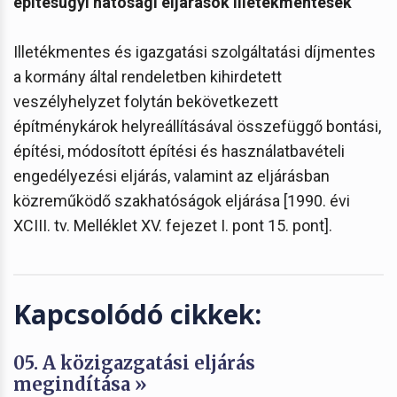
építésügyi hatósági eljárások illetékmentesek
Illetékmentes és igazgatási szolgáltatási díjmentes
a kormány által rendeletben kihirdetett
veszélyhelyzet folytán bekövetkezett
építménykárok helyreállításával összefüggő bontási,
építési, módosított építési és használatbavételi
engedélyezési eljárás, valamint az eljárásban
közreműködő szakhatóságok eljárása [1990. évi
XCIII. tv. Melléklet XV. fejezet I. pont 15. pont].
Kapcsolódó cikkek:
05. A közigazgatási eljárás
megindítása »