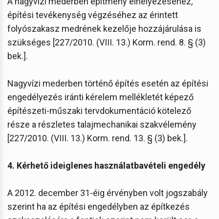
A nagyvízi mederben építmény elhelyezéséhez,
építési tevékenység végzéséhez az érintett
folyószakasz medrének kezelője hozzájárulása is
szükséges [227/2010. (VIII. 13.) Korm. rend. 8. § (3)
bek.].
Nagyvízi mederben történő építés esetén az építési
engedélyezés iránti kérelem mellékletét képező
építészeti-műszaki tervdokumentáció kötelező
része a részletes talajmechanikai szakvélemény
[227/2010. (VIII. 13.) Korm. rend. 13. § (3) bek.].
4. Kérhető ideiglenes használatbavételi engedély
A 2012. december 31-éig érvényben volt jogszabály
szerint ha az építési engedélyben az építkezés