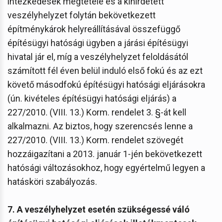
intézkedések megtétele és a kihirdetett
veszélyhelyzet folytán bekövetkezett
építménykárok helyreállításával összefüggő
építésügyi hatósági ügyben a járási építésügyi
hivatal jár el, míg a veszélyhelyzet feloldásától
számított fél éven belül induló első fokú és az ezt
követő másodfokú építésügyi hatósági eljárásokra
(ún. kivételes építésügyi hatósági eljárás) a
227/2010. (VIII. 13.) Korm. rendelet 3. §-át kell
alkalmazni. Az biztos, hogy szerencsés lenne a
227/2010. (VIII. 13.) Korm. rendelet szövegét
hozzáigazítani a 2013. január 1-jén bekövetkezett
hatósági változásokhoz, hogy egyértelmű legyen a
hatásköri szabályozás.
7. A
veszélyhelyzet esetén szükségessé váló