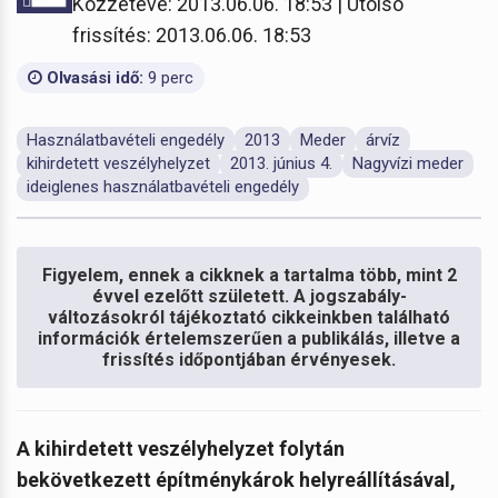
Közzétéve: 2013.06.06. 18:53 | Utolsó
frissítés: 2013.06.06. 18:53
Olvasási idő:
9 perc
Használatbavételi engedély
2013
Meder
árvíz
kihirdetett veszélyhelyzet
2013. június 4.
Nagyvízi meder
ideiglenes használatbavételi engedély
Figyelem, ennek a cikknek a tartalma több, mint 2
évvel ezelőtt született. A jogszabály-
változásokról tájékoztató cikkeinkben található
információk értelemszerűen a publikálás, illetve a
frissítés időpontjában érvényesek.
A kihirdetett veszélyhelyzet folytán
bekövetkezett építménykárok helyreállításával,