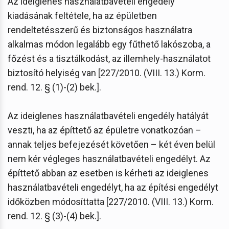
Az ideiglenes használatbavételi engedély
kiadásának feltétele, ha az épületben
rendeltetésszerű és biztonságos használatra
alkalmas módon legalább egy fűthető lakószoba, a
főzést és a tisztálkodást, az illemhely-használatot
biztosító helyiség van [227/2010. (VIII. 13.) Korm.
rend. 12. § (1)-(2) bek.].
Az ideiglenes használatbavételi engedély hatályát
veszti, ha az építtető az épületre vonatkozóan –
annak teljes befejezését követően – két éven belül
nem kér végleges használatbavételi engedélyt. Az
építtető abban az esetben is kérheti az ideiglenes
használatbavételi engedélyt, ha az építési engedélyt
időközben módosíttatta [227/2010. (VIII. 13.) Korm.
rend. 12. § (3)-(4) bek.].