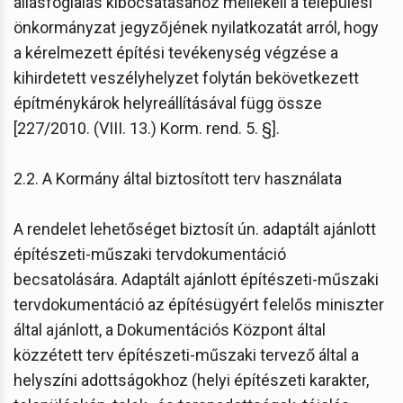
állásfoglalás kibocsátásához mellékeli a települési
önkormányzat jegyzőjének nyilatkozatát arról, hogy
a kérelmezett építési tevékenység végzése a
kihirdetett veszélyhelyzet folytán bekövetkezett
építménykárok helyreállításával függ össze
[227/2010. (VIII. 13.) Korm. rend. 5. §].
2.2. A Kormány által biztosított terv használata
A rendelet lehetőséget biztosít ún. adaptált ajánlott
építészeti-műszaki tervdokumentáció
becsatolására. Adaptált ajánlott építészeti-műszaki
tervdokumentáció az építésügyért felelős miniszter
által ajánlott, a Dokumentációs Központ által
közzétett terv építészeti-műszaki tervező által a
helyszíni adottságokhoz (helyi építészeti karakter,