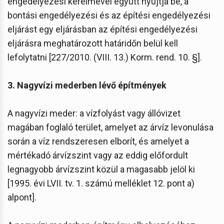
engedélyezési kérelmével együtt nyújtja be, a
bontási engedélyezési és az építési engedélyezési
eljárást egy eljárásban az építési engedélyezési
eljárásra meghatározott határidőn belül kell
lefolytatni [227/2010. (VIII. 13.) Korm. rend. 10. §].
3. Nagyvízi mederben lévő építmények
A nagyvízi meder: a vízfolyást vagy állóvizet
magában foglaló terület, amelyet az árvíz levonulása
során a víz rendszeresen elborít, és amelyet a
mértékadó árvízszint vagy az eddig előfordult
legnagyobb árvízszint közül a magasabb jelöl ki
[1995. évi LVII. tv. 1. számú melléklet 12. pont a)
alpont].