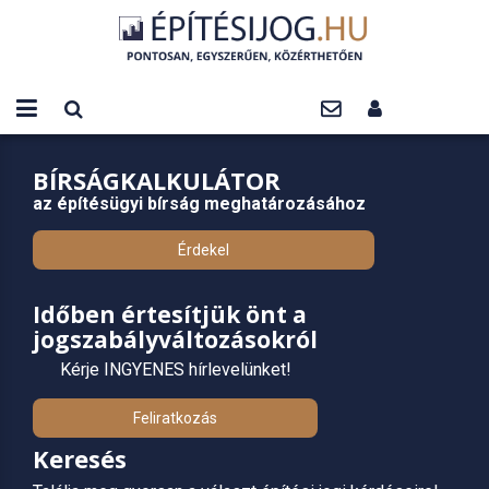
BÍRSÁGKALKULÁTOR
az építésügyi bírság meghatározásához
Érdekel
Időben értesítjük önt a
jogszabályváltozásokról
Kérje INGYENES hírlevelünket!
Feliratkozás
Keresés