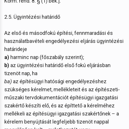
Korm. rend. 8. § (1) bek.].
2.5. Ügyintézési határidő
Az első és másodfokú építési, fennmaradási és
használatbavételi engedélyezési eljárás ügyintézési
határideje
a)
harminc nap (főszabály szerint);
b)
az ügyintézési határidő első fokú eljárásban
tizenöt nap, ha
ba)
az építésügyi hatósági engedélyezéshez
szükséges kérelmet, mellékleteit és az építészeti-
műszaki tervdokumentációt építésügyi igazgatási
szakértő készíti elő, és az építtető a kérelméhez
mellékeli az építésügyi igazgatási szakértőnek – a
kérelem benyújtását legfeljebb tizenöt nappal