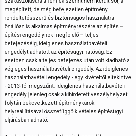
szakaszolására a fentiek szerint nem került sor, a
megépített, de még befejezetlen építmény
rendeltetésszerű és biztonságos használatra
önállóan is alkalmas építményrészére az építés –
építési engedélynek megfelelő – teljes
befejezéséig, ideiglenes használatbavételi
engedélyt adhatott az építésügyi hatóság. Ez
esetben csak a teljes befejezés után volt kiadható a
végleges használatbavételi engedély. Az ideiglenes
használatbavételi engedély - egy kivételtől eltekintve
- 2013-tól megszűnt. Ideiglenes használatbavételi
engedély jelenleg csak a kihirdetett veszélyhelyzet
folytán bekövetkezett építménykárok
helyreállításával összefüggő kivételes építésügyi
eljárásban adható.