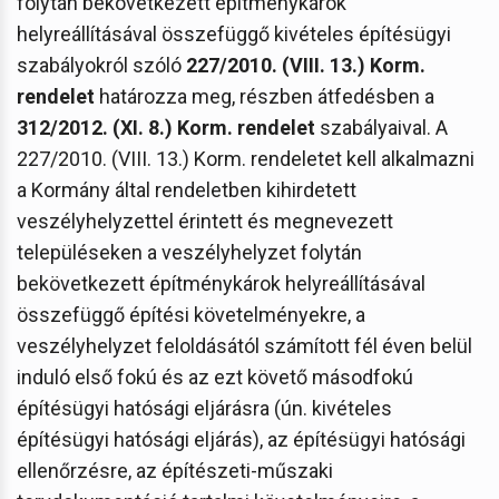
folytán bekövetkezett építménykárok
helyreállításával összefüggő kivételes építésügyi
szabályokról szóló
227/2010. (VIII. 13.) Korm.
rendelet
határozza meg, részben átfedésben a
312/2012. (XI. 8.) Korm. rendelet
szabályaival. A
227/2010. (VIII. 13.) Korm. rendeletet kell alkalmazni
a Kormány által rendeletben kihirdetett
veszélyhelyzettel érintett és megnevezett
településeken a veszélyhelyzet folytán
bekövetkezett építménykárok helyreállításával
összefüggő építési követelményekre, a
veszélyhelyzet feloldásától számított fél éven belül
induló első fokú és az ezt követő másodfokú
építésügyi hatósági eljárásra (ún. kivételes
építésügyi hatósági eljárás), az építésügyi hatósági
ellenőrzésre, az építészeti-műszaki