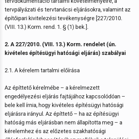
tervdokumentáció tartalmi követelményeire, a
tervpályázati és tervtanácsi eljárásokra, valamint az
építőipari kivitelezési tevékenységre [227/2010.
(VIII. 13.) Korm. rend. 1. § (1) bek.].
2. A 227/2010. (VIII. 13.) Korm. rendelet (ún.
kivételes építésügyi hatósági eljárás) szabályai
2.1. A kérelem tartalmi előírása
Az építtető kérelmébe – a kérelmezett
engedélyezési eljárás fajtájához kapcsolódóan –
bele kell írnia, hogy kivételes építésügyi hatósági
eljárásra irányul. Az építtető – ha az építésügyi
hatóság más eljárásban nem állapította meg – a
kérelemhez és az előzetes szakhatósági