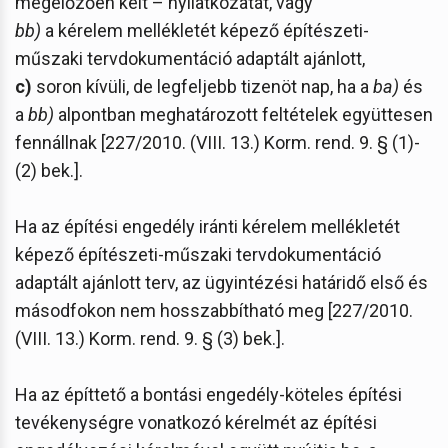
megelőzően kelt – nyilatkozatát, vagy
bb)
a kérelem mellékletét képező építészeti-
műszaki tervdokumentáció adaptált ajánlott,
c)
soron kívüli, de legfeljebb tizenöt nap, ha a
ba)
és
a
bb)
alpontban meghatározott feltételek együttesen
fennállnak [227/2010. (VIII. 13.) Korm. rend. 9. § (1)-
(2) bek.].
Ha az építési engedély iránti kérelem mellékletét
képező építészeti-műszaki tervdokumentáció
adaptált ajánlott terv, az ügyintézési határidő első és
másodfokon nem hosszabbítható meg [227/2010.
(VIII. 13.) Korm. rend. 9. § (3) bek.].
Ha az építtető a bontási engedély-köteles építési
tevékenységre vonatkozó kérelmét az építési