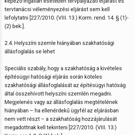
képező ingatlan esetében tervpályázati eljárást és
tervtanácsi véleményezési eljárást sem kell
lefolytatni [227/2010. (VIII. 13.) Korm. rend. 14. § (1)-
(2) bek.].
2.4. Helyszíni szemle hiányában szakhatósági
állásfoglalás se lehet
Speciális szabály, hogy a szakhatóság a kivételes
építésügyi hatósági eljárás során köteles
szakhatósági állásfoglalását az építésügyi hatóság
által összehívott helyszíni szemlén megadni.
Megjelenés vagy az állásfoglalás megtételének
hiányában – ha ellenérdekű ügyfél az eljárásban
nem vett részt – a szakhatóság hozzájárulását
megadottnak kell tekinteni [227/2010. (VIII. 13.)