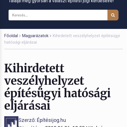
Találja meg gyorsan a választ építési jogi kérdéseire!
Főoldal
Magyarázatok
Kihirdetett veszélyhelyzet építésügyi
hatósági eljárásai
Kihirdetett
veszélyhelyzet
építésügyi hatósági
eljárásai
Szerző: Építésijog.hu