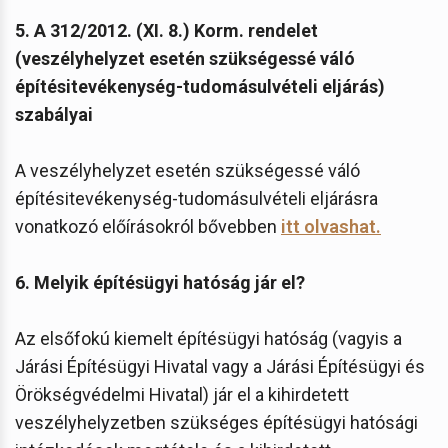
5. A 312/2012. (XI. 8.) Korm. rendelet
(veszélyhelyzet esetén szükségessé váló
építésitevékenység-tudomásulvételi eljárás)
szabályai
A veszélyhelyzet esetén szükségessé váló
építésitevékenység-tudomásulvételi eljárásra
vonatkozó előírásokról bővebben
itt olvashat
.
6. Melyik építésügyi hatóság jár el?
Az elsőfokú kiemelt építésügyi hatóság (vagyis a
Járási Építésügyi Hivatal vagy a Járási Építésügyi és
Örökségvédelmi Hivatal) jár el a kihirdetett
veszélyhelyzetben szükséges építésügyi hatósági