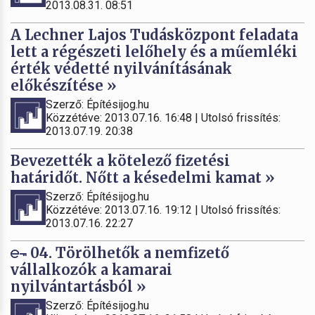
2013.08.31. 08:51
A Lechner Lajos Tudásközpont feladata
lett a régészeti lelőhely és a műemléki
érték védetté nyilvánításának
előkészítése »
Szerző: Építésijog.hu
Közzétéve: 2013.07.16. 16:48 | Utolsó frissítés:
2013.07.19. 20:38
Bevezették a kötelező fizetési
határidőt. Nőtt a késedelmi kamat »
Szerző: Építésijog.hu
Közzétéve: 2013.07.16. 19:12 | Utolsó frissítés:
2013.07.16. 22:27
04. Törölhetők a nemfizető
vállalkozók a kamarai
nyilvántartásból »
Szerző: Építésijog.hu