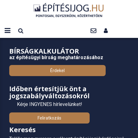
BÍRSÁGKALKULÁTOR
az építésügyi bírság meghatározásához
Érdekel
Időben értesítjük önt a
jogszabályváltozásokról
Kérje INGYENES hírlevelünket!
Feliratkozás
Keresés