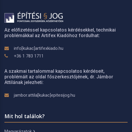
Az előfizetéssel kapcsolatos kérdésekkel, technikai
problémákkal az Artifex Kiadóhoz fordulhat:
info[kukac]artifexkiado.hu
+36 1 783 1711
A szakmai tartalommal kapcsolatos kérdéseit,
problémáit az oldal főszerkesztőjének, dr. Jámbor
Attilának jelezheti:
jambor.attila[kukac]epitesijog.hu
Mit hol találok?
Magyarázatok