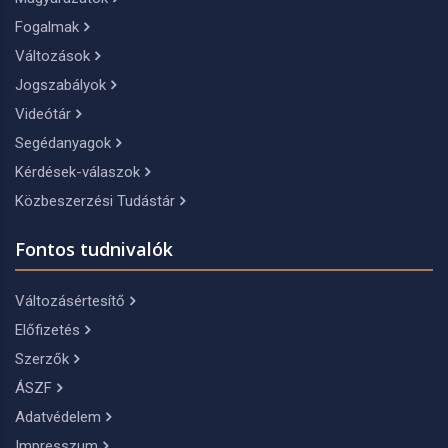
Fogalmak
Változások
Jogszabályok
Videótár
Segédanyagok
Kérdések-válaszok
Közbeszerzési Tudástár
Fontos tudnivalók
Változásértesítő
Előfizetés
Szerzők
ÁSZF
Adatvédelem
Impresszum