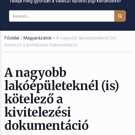
Találja meg gyorsan a választ építési jogi kérdéseire!
Főoldal
Magyarázatok
A nagyobb lakóépületeknél (is)
kötelező a kivitelezési dokumentáció
A nagyobb
lakóépületeknél (is)
kötelező a
kivitelezési
dokumentáció