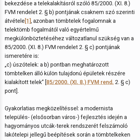
bekezdése a telekalakításról szóló 85/2000. (XI. 8.)
FVM rendelet 2. § b) pontjának csaknem szó szerinti
átvétele
[1]
, azonban tömbtelek fogalomnak a
telektömb fogalmától való egyértelmű
megkülönböztetéséhez változatlanul szükség van a
85/2000. (XI. 8.) FVM rendelet 2. § c) pontjának
ismeretére is:
„c) úszótelek: a b) pontban meghatározott
tömbtelken álló külön tulajdonú épületek részére
kialakított telek” [
85/2000. (XI. 8.) FVM rend.
2. § c)
pont].
Gyakorlatias megközelítéssel: a modernista
település- (elsősorban város-) fejlesztés idején a
hagyományos utcák-terek rendszerét felszámoló
lakótelepi jellegű beépítések során a tömbtelkeken