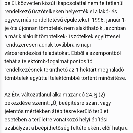
belül, közvetlen közúti kapcsolattal nem feltétlenül
rendelkező úszótelkeken helyezték el a lakó- és
egyes, más rendeltetésű épületeket. 1998. január 1-
je óta újonnan tömbtelek nem alakítható ki, azonban
a már kialakult tömbtelkek-úszótelkek együttesei
rendszeresen adnak továbbra is napi
városrendezési feladatokat. Ebből a szempontból
tehát a telektömb-fogalmat pontosító
rendelkezésnek tekinthető az 1 hektárt meghaladó
tömbtelek egyúttal telektömbbé történt minősítése.
Az Étv. változatlanul alkalmazandó 24. § (2)
bekezdése szerint: „Új beépítésre szánt vagy
jelentős mértékben átépítésre kerülő terület
esetében a területre vonatkozó helyi építési
szabályzat a beépíthetőség feltételeként előírhatja a