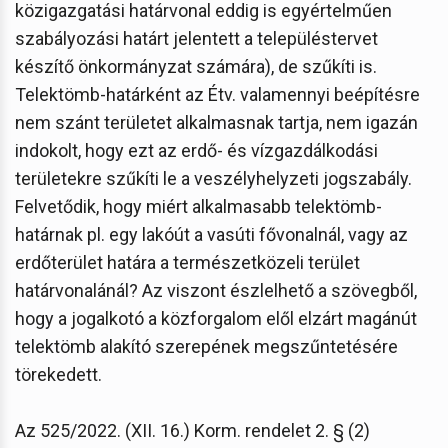
közigazgatási határvonal eddig is egyértelműen
szabályozási határt jelentett a településtervet
készítő önkormányzat számára), de szűkíti is.
Telektömb-határként az Étv. valamennyi beépítésre
nem szánt területet alkalmasnak tartja, nem igazán
indokolt, hogy ezt az erdő- és vízgazdálkodási
területekre szűkíti le a veszélyhelyzeti jogszabály.
Felvetődik, hogy miért alkalmasabb telektömb-
határnak pl. egy lakóút a vasúti fővonalnál, vagy az
erdőterület határa a természetközeli terület
határvonalánál? Az viszont észlelhető a szövegből,
hogy a jogalkotó a közforgalom elől elzárt magánút
telektömb alakító szerepének megszűntetésére
törekedett.
Az 525/2022. (XII. 16.) Korm. rendelet 2. § (2)