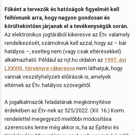
Főként a tervezők és hatóságok figyelmét kell
felhívnunk arra, hogy nagyon gondosan és
körültekintően járjanak el a tevékenységük során.
Az elektronikus jogtárából kikeresve az Étv. valamely
rendelkezését, számolniuk kell azzal, hogy az – bár
hatályos –, esetleg nem (vagy csak eltérésekkel)
alkalmazható. Például az njt.hu oldalon az
1997. évi
LXXVIII. törvényre rákeresve
nem láthatjuk, hogy
vannak veszélyhelyzeti előírások is, amelyek
eltérnek az Étv. hatályos szövegétől.
A jogalkalmazók feladatának megkönnyítése
érdekében az Étv-nek az 525/2022. (XII. 16.) Korm.
rendelettel megegyező mielőbbi módosítása
szerencsés lenne még akkor is, ha az Építési és