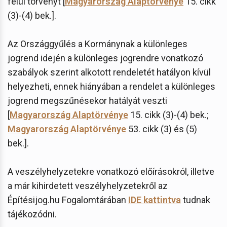
felül törvényt [
Magyarország Alaptörvénye
15. cikk
(3)-(4) bek.].
Az Országgyűlés a Kormánynak a különleges
jogrend idején a különleges jogrendre vonatkozó
szabályok szerint alkotott rendeletét hatályon kívül
helyezheti, ennek hiányában a rendelet a különleges
jogrend megszűnésekor hatályát veszti
[
Magyarország Alaptörvénye
15. cikk (3)-(4) bek.;
Magyarország Alaptörvénye
53. cikk (3) és (5)
bek.].
A veszélyhelyzetekre vonatkozó előírásokról, illetve
a már kihirdetett veszélyhelyzetekről az
Építésijog.hu Fogalomtárában
IDE kattintva
tudnak
tájékozódni.