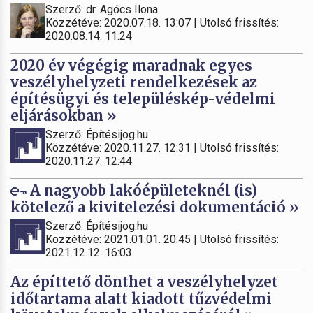
Szerző: dr. Agócs Ilona
Közzétéve: 2020.07.18. 13:07 | Utolsó frissítés:
2020.08.14. 11:24
2020 év végégig maradnak egyes
veszélyhelyzeti rendelkezések az
építésügyi és településkép-védelmi
eljárásokban »
Szerző: Építésijog.hu
Közzétéve: 2020.11.27. 12:31 | Utolsó frissítés:
2020.11.27. 12:44
A nagyobb lakóépületeknél (is)
kötelező a kivitelezési dokumentáció »
Szerző: Építésijog.hu
Közzétéve: 2021.01.01. 20:45 | Utolsó frissítés:
2021.12.12. 16:03
Az építtető dönthet a veszélyhelyzet
időtartama alatt kiadott tűzvédelmi