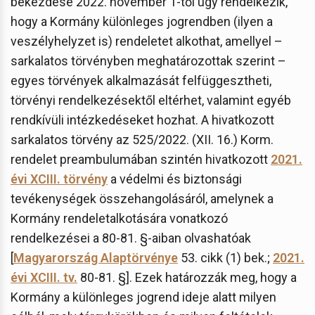
bekezdése 2022. november 1-től úgy rendelkezik,
hogy a Kormány különleges jogrendben (ilyen a
veszélyhelyzet is) rendeletet alkothat, amellyel –
sarkalatos törvényben meghatározottak szerint –
egyes törvények alkalmazását felfüggesztheti,
törvényi rendelkezésektől eltérhet, valamint egyéb
rendkívüli intézkedéseket hozhat. A hivatkozott
sarkalatos törvény az 525/2022. (XII. 16.) Korm.
rendelet preambulumában szintén hivatkozott
2021.
évi XCIII. törvény
a védelmi és biztonsági
tevékenységek összehangolásáról, amelynek a
Kormány rendeletalkotására vonatkozó
rendelkezései a 80-81. §-aiban olvashatóak
[
Magyarország Alaptörvénye
53. cikk (1) bek.;
2021.
évi XCIII. tv.
80-81. §]. Ezek határozzák meg, hogy a
Kormány a különleges jogrend ideje alatt milyen