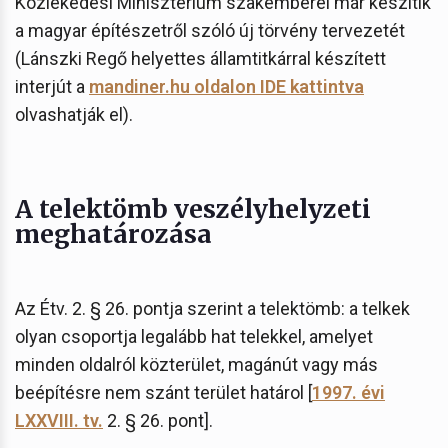
Közlekedési Minisztérium szakemberei már készítik
a magyar építészetről szóló új törvény tervezetét
(Lánszki Regő helyettes államtitkárral készített
interjút a
mandiner.hu oldalon IDE kattintva
olvashatják el).
A telektömb veszélyhelyzeti
meghatározása
Az Étv. 2. § 26. pontja szerint a telektömb: a telkek
olyan csoportja legalább hat telekkel, amelyet
minden oldalról közterület, magánút vagy más
beépítésre nem szánt terület határol [
1997. évi
LXXVIII. tv.
2. § 26. pont].