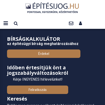
BÍRSÁGKALKULÁTOR
az építésügyi bírság meghatározásához
Érdekel
Időben értesítjük önt a
jogszabályváltozásokról
Kérje INGYENES hírlevelünket!
Feliratkozás
Keresés