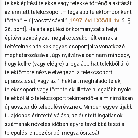
telkek építési telekké vagy telekké történő alakítását,
az érintett telekcsoport – legalább telektömbönként
történő – újraosztásával.” [
1997. évi LXXVIII. tv.
2. §
26. pont]. Ha a települési önkormányzat a helyi
építési szabályzat megalkotásakor élt ennek a
feltételnek a telkek egyes csoportjaira vonatkozó
meghatározásával, úgy nyilvánvalóan nem mindegy,
hogy kell-e (vagy elég-e) a legalább hat telekből álló
telektömbre nézve elvégezni a telekcsoport
újraosztását, vagy az 1 hektárt meghaladó telek,
telekcsoport vagy tömbtelek, illetve a legalább nyolc
telekből álló telekcsoport tekintendő-e a minimálisan
újraosztandó településrésznek. Minden egyes újabb
tulajdonos érintetté válása, az érintett ingatlanok
számának növelés időben egyre távolibbá teszi a
településrendezési cél megvalósítását.