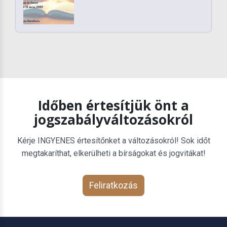
Időben értesítjük önt a
jogszabályváltozásokról
Kérje INGYENES értesítőnket a változásokról! Sok időt
megtakaríthat, elkerülheti a bírságokat és jogvitákat!
Feliratkozás