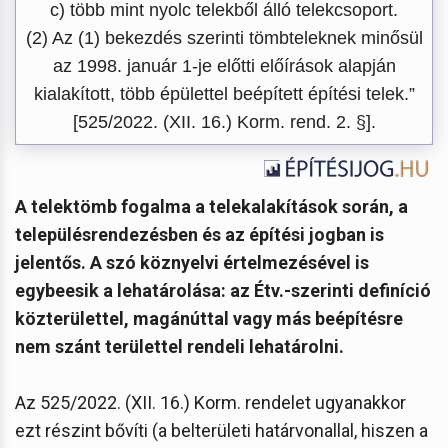
c) több mint nyolc telekből álló telekcsoport.
(2) Az (1) bekezdés szerinti tömbteleknek minősül
az 1998. január 1-je előtti előírások alapján
kialakított, több épülettel beépített építési telek.”
[525/2022. (XII. 16.) Korm. rend. 2. §].
A telektömb fogalma a telekalakítások során, a
településrendezésben és az építési jogban is
jelentős. A szó köznyelvi értelmezésével is
egybeesik a lehatárolása: az Étv.-szerinti definíció
közterülettel, magánúttal vagy más beépítésre
nem szánt területtel rendeli lehatárolni.
Az 525/2022. (XII. 16.) Korm. rendelet ugyanakkor
ezt részint bővíti (a belterületi határvonallal, hiszen a