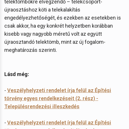
telektömbökre elvégzendő – telekcsoport-
újraosztáshoz köti a telekalakítás
engedélyezhetőségét, és ezekben az esetekben is
csak akkor, ha egy konkrét helyzetben korábban
kisebb vagy nagyobb méretű volt az együtt
újraosztandó telektömb, mint az új fogalom-
meghatározás szerinti.
Lásd még:
-
Veszélyhelyzeti rendelet írja felül az Építési
törvény egyes rendelkezéseit (2. rész) -
Településrendezési illeszkedés
-
Veszélyhelyzeti rendelet írja felül az Építési