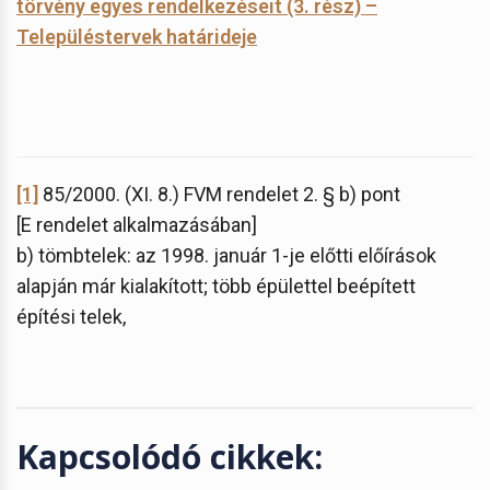
törvény egyes rendelkezéseit (3. rész) –
Településtervek határideje
[1]
85/2000. (XI. 8.) FVM rendelet 2. § b) pont
[E rendelet alkalmazásában]
b) tömbtelek: az 1998. január 1-je előtti előírások
alapján már kialakított; több épülettel beépített
építési telek,
Kapcsolódó cikkek: