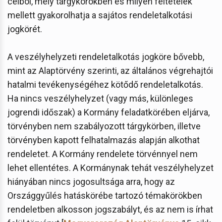
célból, mely tárgykörökben és milyen feltételek
mellett gyakorolhatja a sajátos rendeletalkotási
jogkörét.
A veszélyhelyzeti rendeletalkotás jogköre bővebb,
mint az Alaptörvény szerinti, az általános végrehajtói
hatalmi tevékenységéhez kötődő rendeletalkotás.
Ha nincs veszélyhelyzet (vagy más, különleges
jogrendi időszak) a Kormány feladatkörében eljárva,
törvényben nem szabályozott tárgykörben, illetve
törvényben kapott felhatalmazás alapján alkothat
rendeletet. A Kormány rendelete törvénnyel nem
lehet ellentétes. A Kormánynak tehát veszélyhelyzet
hiányában nincs jogosultsága arra, hogy az
Országgyűlés hatáskörébe tartozó témakörökben
rendeletben alkosson jogszabályt, és az nem is írhat