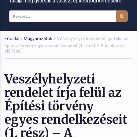
Találja meg gyorsan a választ építési jogi kérdéseire!
Főoldal
Magyarázatok
Veszélyhelyzeti rendelet írja felül az
Építési törvény egyes rendelkezéseit (1. rész) – A telektömb
előírásai
Veszélyhelyzeti
rendelet írja felül az
Építési törvény
egyes rendelkezéseit
(1. rész) – A