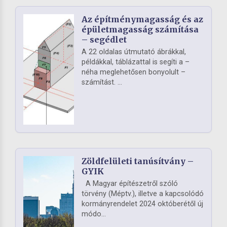
Az építménymagasság és az
épületmagasság számítása
– segédlet
A 22 oldalas útmutató ábrákkal,
példákkal, táblázattal is segíti a –
néha meglehetősen bonyolult –
számítást. ...
Zöldfelületi tanúsítvány –
GYIK
A Magyar építészetről szóló
törvény (Méptv.), illetve a kapcsolódó
kormányrendelet 2024 októberétől új
módo...