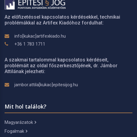
Az előfizetéssel kapcsolatos kérdésekkel, technikai
problémákkal az Artifex Kiadóhoz fordulhat:
info[kukac]artifexkiado.hu
+36 1 783 1711
A szakmai tartalommal kapcsolatos kérdéseit,
problémáit az oldal főszerkesztőjének, dr. Jámbor
Attilának jelezheti:
jambor.attila[kukac]epitesijog.hu
Mit hol találok?
Magyarázatok
Fogalmak