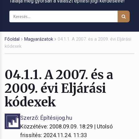
Találja meg gyorsan a választ építési jogi kérdéseire!
Főoldal
Magyarázatok
04.1.1. A 2007. és a 2009. évi Eljárási
kódexek
04.1.1. A 2007. és a
2009. évi Eljárási
kódexek
Szerző: Építésijog.hu
Közzétéve: 2008.09.09. 18:29 | Utolsó
frissítés: 2024.11.24. 11:33