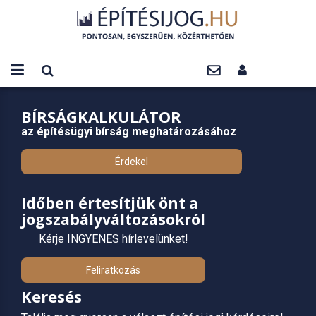
BÍRSÁGKALKULÁTOR
az építésügyi bírság meghatározásához
Érdekel
Időben értesítjük önt a
jogszabályváltozásokról
Kérje INGYENES hírlevelünket!
Feliratkozás
Keresés