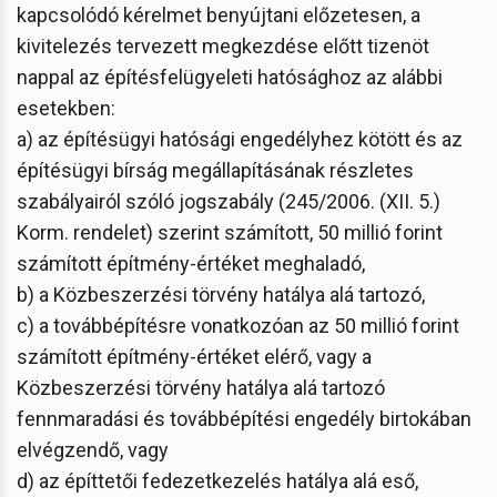
kapcsolódó kérelmet benyújtani előzetesen, a
kivitelezés tervezett megkezdése előtt tizenöt
nappal az építésfelügyeleti hatósághoz az alábbi
esetekben:
a) az építésügyi hatósági engedélyhez kötött és az
építésügyi bírság megállapításának részletes
szabályairól szóló jogszabály (245/2006. (XII. 5.)
Korm. rendelet) szerint számított, 50 millió forint
számított építmény-értéket meghaladó,
b) a Közbeszerzési törvény hatálya alá tartozó,
c) a továbbépítésre vonatkozóan az 50 millió forint
számított építmény-értéket elérő, vagy a
Közbeszerzési törvény hatálya alá tartozó
fennmaradási és továbbépítési engedély birtokában
elvégzendő, vagy
d) az építtetői fedezetkezelés hatálya alá eső,