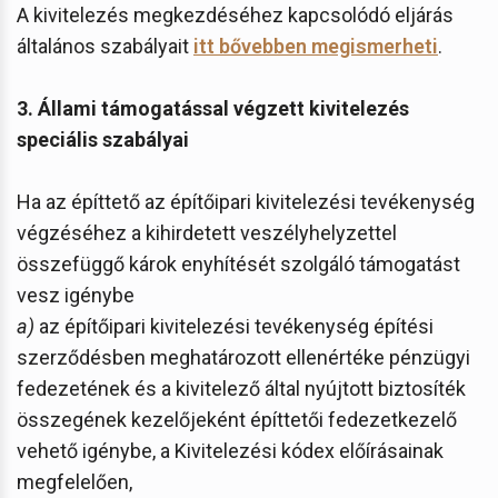
A kivitelezés megkezdéséhez kapcsolódó eljárás
általános szabályait
itt bővebben megismerheti
.
3. Állami támogatással végzett kivitelezés
speciális szabályai
Ha az építtető az építőipari kivitelezési tevékenység
végzéséhez a kihirdetett veszélyhelyzettel
összefüggő károk enyhítését szolgáló támogatást
vesz igénybe
a)
az építőipari kivitelezési tevékenység építési
szerződésben meghatározott ellenértéke pénzügyi
fedezetének és a kivitelező által nyújtott biztosíték
összegének kezelőjeként építtetői fedezetkezelő
vehető igénybe, a Kivitelezési kódex előírásainak
megfelelően,