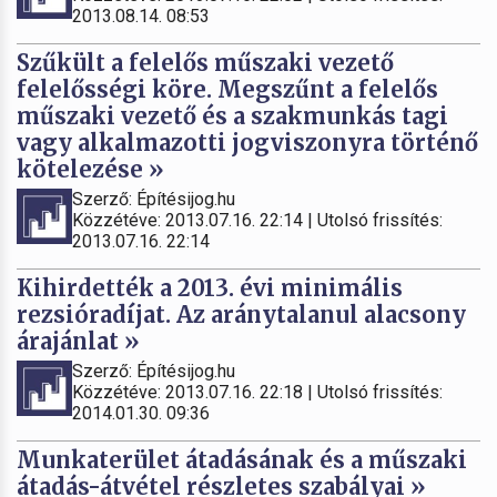
2013.08.14. 08:53
Szűkült a felelős műszaki vezető
felelősségi köre. Megszűnt a felelős
műszaki vezető és a szakmunkás tagi
vagy alkalmazotti jogviszonyra történő
kötelezése »
Szerző: Építésijog.hu
Közzétéve: 2013.07.16. 22:14 | Utolsó frissítés:
2013.07.16. 22:14
Kihirdették a 2013. évi minimális
rezsióradíjat. Az aránytalanul alacsony
árajánlat »
Szerző: Építésijog.hu
Közzétéve: 2013.07.16. 22:18 | Utolsó frissítés:
2014.01.30. 09:36
Munkaterület átadásának és a műszaki
átadás-átvétel részletes szabályai »