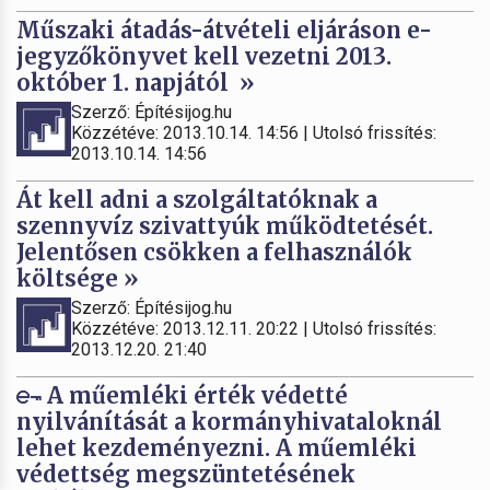
Műszaki átadás-átvételi eljáráson e-
jegyzőkönyvet kell vezetni 2013.
október 1. napjától »
Szerző: Építésijog.hu
Közzétéve: 2013.10.14. 14:56 | Utolsó frissítés:
2013.10.14. 14:56
Át kell adni a szolgáltatóknak a
szennyvíz szivattyúk működtetését.
Jelentősen csökken a felhasználók
költsége »
Szerző: Építésijog.hu
Közzétéve: 2013.12.11. 20:22 | Utolsó frissítés:
2013.12.20. 21:40
A műemléki érték védetté
nyilvánítását a kormányhivataloknál
lehet kezdeményezni. A műemléki
védettség megszüntetésének