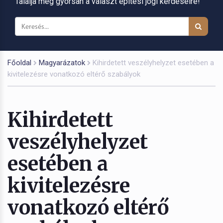
Találja meg gyorsan a választ építési jogi kérdéseire!
Főoldal
Magyarázatok
Kihirdetett veszélyhelyzet esetében a
kivitelezésre vonatkozó eltérő szabályok
Kihirdetett
veszélyhelyzet
esetében a
kivitelezésre
vonatkozó eltérő