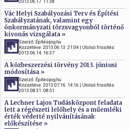
2013.06.17. 11:38
Vác Helyi Szabályozási Terv és Építési
Szabályzatának, valamint egy
önkormányzati törzsvagyonból történő
kivonás vizsgálata »
Szerző: Építésijog.hu
Közzétéve: 2013.06.13. 21:04 | Utolsó frissítés:
2013.06.14. 16:37
A közbeszerzési törvény 2013. júniusi
módosítása »
Szerző: Építésijog.hu
Közzétéve: 2013.07.16. 14:16 | Utolsó frissítés:
2013.08.31. 08:51
A Lechner Lajos Tudásközpont feladata
lett a régészeti lelőhely és a műemléki
érték védetté nyilvánításának
előkészítése »