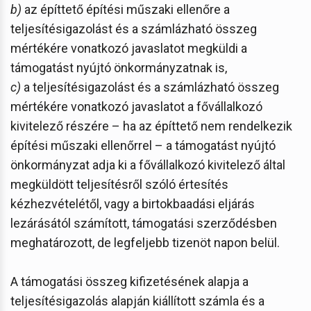
b)
az építtető építési műszaki ellenőre a
teljesítésigazolást és a számlázható összeg
mértékére vonatkozó javaslatot megküldi a
támogatást nyújtó önkormányzatnak is,
c)
a teljesítésigazolást és a számlázható összeg
mértékére vonatkozó javaslatot a fővállalkozó
kivitelező részére – ha az építtető nem rendelkezik
építési műszaki ellenőrrel – a támogatást nyújtó
önkormányzat adja ki a fővállalkozó kivitelező által
megküldött teljesítésről szóló értesítés
kézhezvételétől, vagy a birtokbaadási eljárás
lezárásától számított, támogatási szerződésben
meghatározott, de legfeljebb tizenöt napon belül.
A támogatási összeg kifizetésének alapja a
teljesítésigazolás alapján kiállított számla és a