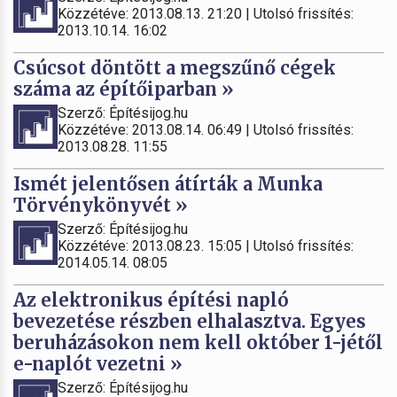
Közzétéve: 2013.08.13. 21:20 | Utolsó frissítés:
2013.10.14. 16:02
Csúcsot döntött a megszűnő cégek
száma az építőiparban »
Szerző: Építésijog.hu
Közzétéve: 2013.08.14. 06:49 | Utolsó frissítés:
2013.08.28. 11:55
Ismét jelentősen átírták a Munka
Törvénykönyvét »
Szerző: Építésijog.hu
Közzétéve: 2013.08.23. 15:05 | Utolsó frissítés:
2014.05.14. 08:05
Az elektronikus építési napló
bevezetése részben elhalasztva. Egyes
beruházásokon nem kell október 1-jétől
e-naplót vezetni »
Szerző: Építésijog.hu