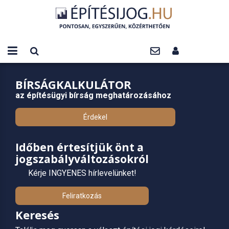
BÍRSÁGKALKULÁTOR
az építésügyi bírság meghatározásához
Érdekel
Időben értesítjük önt a
jogszabályváltozásokról
Kérje INGYENES hírlevelünket!
Feliratkozás
Keresés