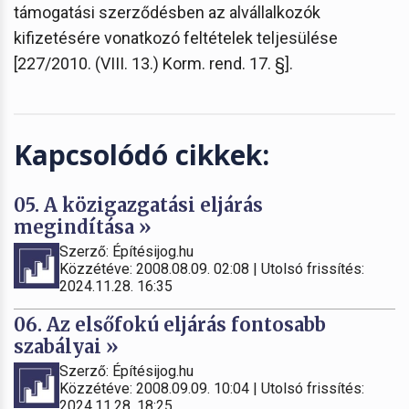
támogatási szerződésben az alvállalkozók
kifizetésére vonatkozó feltételek teljesülése
[227/2010. (VIII. 13.) Korm. rend. 17. §].
Kapcsolódó cikkek:
05. A közigazgatási eljárás
megindítása »
Szerző: Építésijog.hu
Közzétéve: 2008.08.09. 02:08 | Utolsó frissítés:
2024.11.28. 16:35
06. Az elsőfokú eljárás fontosabb
szabályai »
Szerző: Építésijog.hu
Közzétéve: 2008.09.09. 10:04 | Utolsó frissítés:
2024.11.28. 18:25