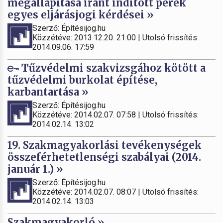
megállapítása iránt indított perek
egyes eljárásjogi kérdései »
Szerző: Építésijog.hu
Közzétéve: 2013.12.20. 21:00 | Utolsó frissítés:
2014.09.06. 17:59
Tűzvédelmi szakvizsgához kötött a
tűzvédelmi burkolat építése,
karbantartása »
Szerző: Építésijog.hu
Közzétéve: 2014.02.07. 07:58 | Utolsó frissítés:
2014.02.14. 13:02
19. Szakmagyakorlási tevékenységek
összeférhetetlenségi szabályai (2014.
január 1.) »
Szerző: Építésijog.hu
Közzétéve: 2014.02.07. 08:07 | Utolsó frissítés:
2014.02.14. 13:03
Szakmagyakorló »