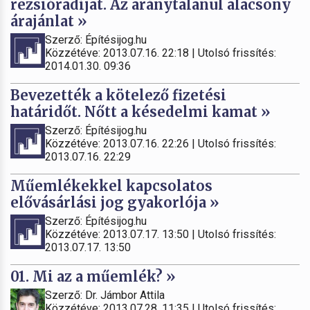
rezsióradíjat. Az aránytalanul alacsony
árajánlat »
Szerző: Építésijog.hu
Közzétéve: 2013.07.16. 22:18 | Utolsó frissítés:
2014.01.30. 09:36
Bevezették a kötelező fizetési
határidőt. Nőtt a késedelmi kamat »
Szerző: Építésijog.hu
Közzétéve: 2013.07.16. 22:26 | Utolsó frissítés:
2013.07.16. 22:29
Műemlékekkel kapcsolatos
elővásárlási jog gyakorlója »
Szerző: Építésijog.hu
Közzétéve: 2013.07.17. 13:50 | Utolsó frissítés:
2013.07.17. 13:50
01. Mi az a műemlék? »
Szerző: Dr. Jámbor Attila
Közzétéve: 2013.07.28. 11:35 | Utolsó frissítés: