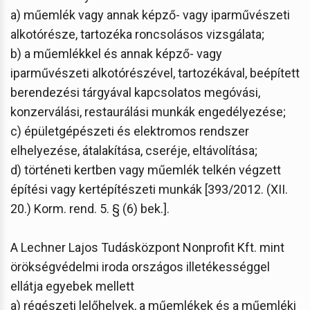
a) műemlék vagy annak képző- vagy iparművészeti
alkotórésze, tartozéka roncsolásos vizsgálata;
b) a műemlékkel és annak képző- vagy
iparművészeti alkotórészével, tartozékával, beépített
berendezési tárgyával kapcsolatos megóvási,
konzerválási, restaurálási munkák engedélyezése;
c) épületgépészeti és elektromos rendszer
elhelyezése, átalakítása, cseréje, eltávolítása;
d) történeti kertben vagy műemlék telkén végzett
építési vagy kertépítészeti munkák [393/2012. (XII.
20.) Korm. rend. 5. § (6) bek.].
A Lechner Lajos Tudásközpont Nonprofit Kft. mint
örökségvédelmi iroda országos illetékességgel
ellátja egyebek mellett
a) régészeti lelőhelyek, a műemlékek és a műemléki