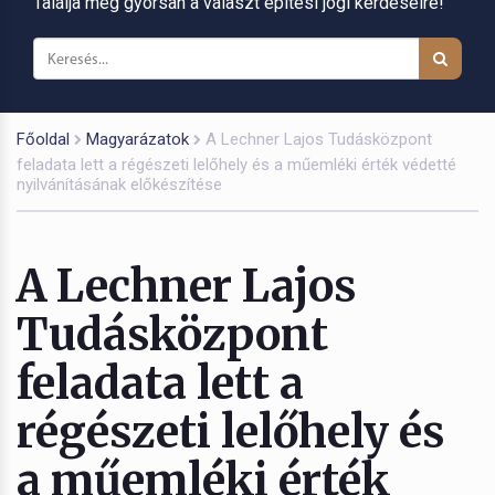
Találja meg gyorsan a választ építési jogi kérdéseire!
Főoldal
Magyarázatok
A Lechner Lajos Tudásközpont
feladata lett a régészeti lelőhely és a műemléki érték védetté
nyilvánításának előkészítése
A Lechner Lajos
Tudásközpont
feladata lett a
régészeti lelőhely és
a műemléki érték