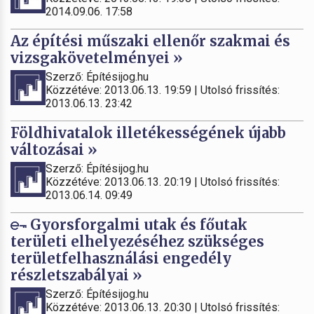
2014.09.06. 17:58
Az építési műszaki ellenőr szakmai és
vizsgakövetelményei »
Szerző: Építésijog.hu
Közzétéve: 2013.06.13. 19:59 | Utolsó frissítés:
2013.06.13. 23:42
Földhivatalok illetékességének újabb
változásai »
Szerző: Építésijog.hu
Közzétéve: 2013.06.13. 20:19 | Utolsó frissítés:
2013.06.14. 09:49
Gyorsforgalmi utak és főutak
területi elhelyezéséhez szükséges
területfelhasználási engedély
részletszabályai »
Szerző: Építésijog.hu
Közzétéve: 2013.06.13. 20:30 | Utolsó frissítés: