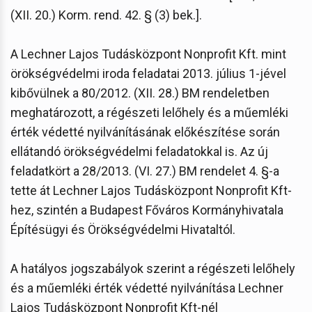
(XII. 20.) Korm. rend. 42. § (3) bek.].
A Lechner Lajos Tudásközpont Nonprofit Kft. mint
örökségvédelmi iroda feladatai 2013. július 1-jével
kibővülnek a 80/2012. (XII. 28.) BM rendeletben
meghatározott, a régészeti lelőhely és a műemléki
érték védetté nyilvánításának előkészítése során
ellátandó örökségvédelmi feladatokkal is. Az új
feladatkört a 28/2013. (VI. 27.) BM rendelet 4. §-a
tette át Lechner Lajos Tudásközpont Nonprofit Kft-
hez, szintén a Budapest Főváros Kormányhivatala
Építésügyi és Örökségvédelmi Hivataltól.
A hatályos jogszabályok szerint a régészeti lelőhely
és a műemléki érték védetté nyilvánítása Lechner
Lajos Tudásközpont Nonprofit Kft-nél