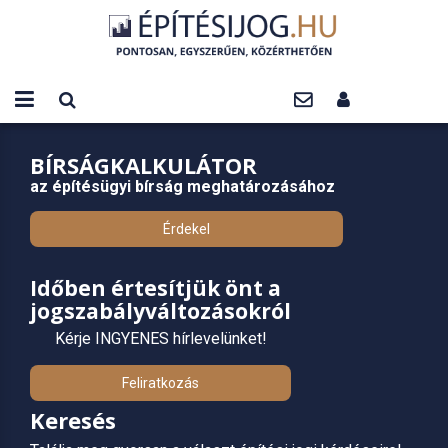
BÍRSÁGKALKULÁTOR
az építésügyi bírság meghatározásához
Érdekel
Időben értesítjük önt a
jogszabályváltozásokról
Kérje INGYENES hírlevelünket!
Feliratkozás
Keresés