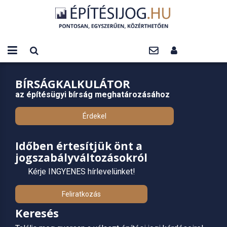
BÍRSÁGKALKULÁTOR
az építésügyi bírság meghatározásához
Érdekel
Időben értesítjük önt a
jogszabályváltozásokról
Kérje INGYENES hírlevelünket!
Feliratkozás
Keresés