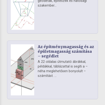
geodéták, építészek és hatósági
szakember...
Az építménymagasság és az
épületmagasság számítása
– segédlet
A 22 oldalas útmutató ábrákkal,
példákkal, táblázattal is segíti a –
néha meglehetősen bonyolult –
számítást. ...