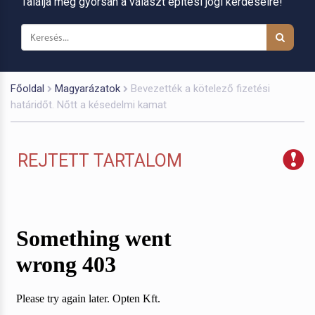
Találja meg gyorsan a választ építési jogi kérdéseire!
Főoldal
Magyarázatok
Bevezették a kötelező fizetési
határidőt. Nőtt a késedelmi kamat
REJTETT TARTALOM