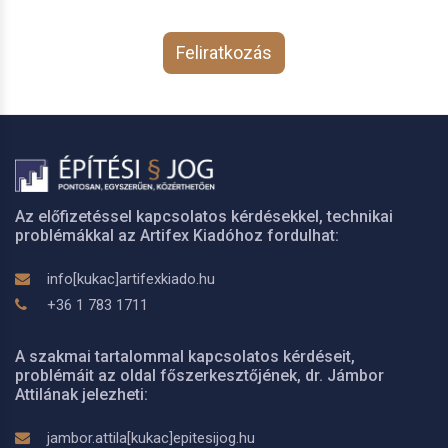
Feliratkozás
Az előfizetéssel kapcsolatos kérdésekkel, technikai
problémákkal az Artifex Kiadóhoz fordulhat:
info[kukac]artifexkiado.hu
+36 1 783 1711
A szakmai tartalommal kapcsolatos kérdéseit,
problémáit az oldal főszerkesztőjének, dr. Jámbor
Attilának jelezheti:
jambor.attila[kukac]epitesijog.hu