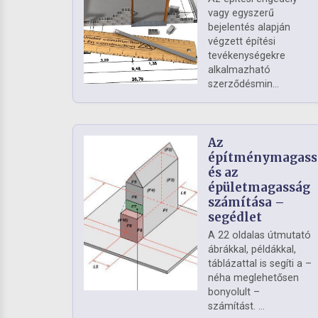
vagy egyszerű
bejelentés alapján
végzett építési
tevékenységekre
alkalmazható
szerződésmin...
Az
építménymagass
és az
épületmagasság
számítása –
segédlet
A 22 oldalas útmutató
ábrákkal, példákkal,
táblázattal is segíti a –
néha meglehetősen
bonyolult –
számítást. ...