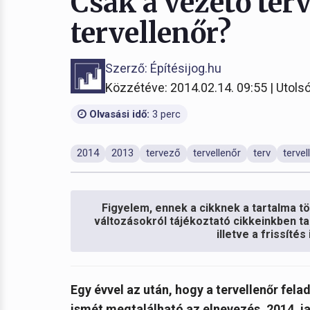
Csak a vezető ter
tervellenőr?
Szerző: Építésijog.hu
Közzétéve: 2014.02.14. 09:55 | Utolsó
Olvasási idő:
3 perc
2014
2013
tervező
tervellenőr
terv
terve
Figyelem, ennek a cikknek a tartalma töb
változásokról tájékoztató cikkeinkben ta
illetve a frissíté
Egy évvel az után, hogy a tervellenőr fela
ismét megtalálható az elnevezés. 2014. ja