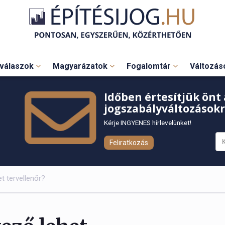
válaszok
Magyarázatok
Fogalomtár
Változá
Időben értesítjük önt 
jogszabályváltozásokr
Kérje INGYENES hírlevelünket!
Feliratkozás
t tervellenőr?