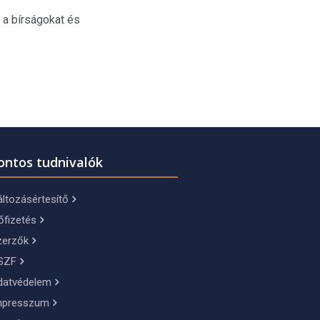
 a bírságokat és
ontos tudnivalók
ltozásértesítő
őfizetés
zerzők
SZF
datvédelem
mpresszum