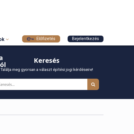
Előfizetés
Bejelentkezés
sok
a
Keresés
ól
Találja meg gyorsan a választ építési jogi kérdéseire!