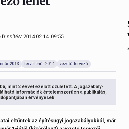
vező lehet
 frissítés: 2014.02.14. 09:55
llenőr 2013
tervellenőr 2014
vezető tervező
b, mint 2 évvel ezelőtt született. A jogszabály-
lálható információk értelemszerűen a publikálás,
s időpontjában érvényesek.
datai eltűntek az építésügyi jogszabályokból, már
nuár 1-jétől (kizárólag?) a vezető tervezői