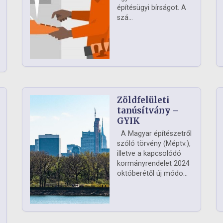
építésügyi bírságot. A
szá...
Zöldfelületi
ág
tanúsítvány –
GYIK
A Magyar építészetről
szóló törvény (Méptv.),
illetve a kapcsolódó
kormányrendelet 2024
októberétől új módo...