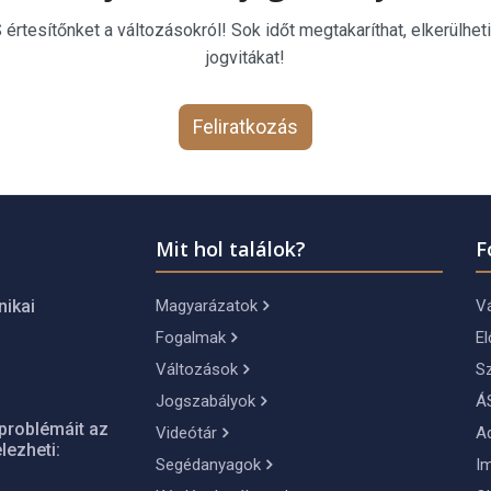
rtesítőnket a változásokról! Sok időt megtakaríthat, elkerülheti
jogvitákat!
Feliratkozás
Mit hol találok?
F
Magyarázatok
Vá
nikai
Fogalmak
El
Változások
S
Jogszabályok
Á
problémáit az
Videótár
A
lezheti:
Segédanyagok
I