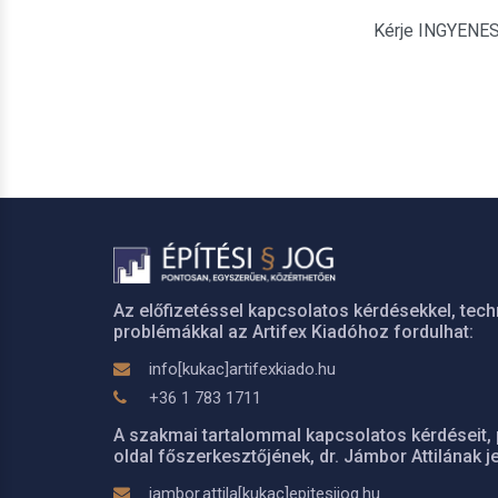
Kérje INGYENES é
Az előfizetéssel kapcsolatos kérdésekkel, tech
problémákkal az Artifex Kiadóhoz fordulhat:
info[kukac]artifexkiado.hu
+36 1 783 1711
A szakmai tartalommal kapcsolatos kérdéseit, 
oldal főszerkesztőjének, dr. Jámbor Attilának je
jambor.attila[kukac]epitesijog.hu