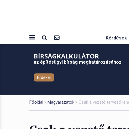
Kérdések-
BÍRSÁGKALKULÁTOR
az építésügyi bírság meghatározásához
Érdekel
Főoldal
Magyarázatok
Csak a vezető tervező lehe