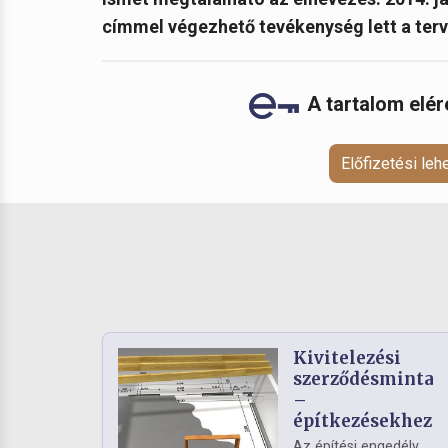
címmel végezhető tevékenység lett a terv
A tartalom elé
Előfizetési le
Kivitelezési
szerződésminta
–
építkezésekhez
Az építési engedély