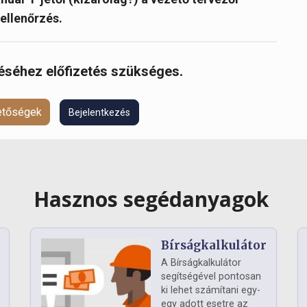
ellenőrzés.
réséhez előfizetés szükséges.
hetőségek
Bejelentkezés
Hasznos segédanyagok
Bírságkalkulátor
A Bírságkalkulátor
segítségével pontosan
ki lehet számítani egy-
egy adott esetre az