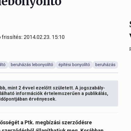
lebonyolító
 frissítés: 2014.02.23. 15:10
ító
beruházás lebonyolító
építési bonyolító
beruházás
b, mint 2 évvel ezelőtt született. A jogszabály-
lálható információk értelemszerűen a publikálás,
s időpontjában érvényesek.
elősségét a Ptk. megbízási szerződésre
a szerződésből állapíthatjuk meg. Korábban