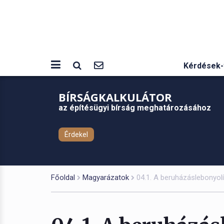
Kérdések-
BÍRSÁGKALKULÁTOR
az építésügyi bírság meghatározásához
Érdekel
Főoldal
Magyarázatok
04.1. A beruházáslebonyolí