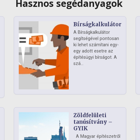
Hasznos segédanyagok
Bírságkalkulátor
A Bírságkalkulátor
segítségével pontosan
ki lehet számítani egy-
egy adott esetre az
építésügyi bírságot. A
szá...
Zöldfelületi
ág
tanúsítvány –
GYIK
A Magyar építészetről