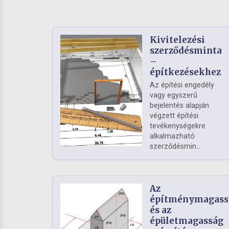
Kivitelezési
szerződésminta
–
építkezésekhez
Az építési engedély
vagy egyszerű
bejelentés alapján
végzett építési
tevékenységekre
alkalmazható
szerződésmin...
Az
építménymagass
és az
épületmagasság