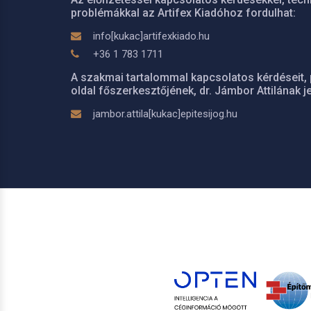
problémákkal az Artifex Kiadóhoz fordulhat:
info[kukac]artifexkiado.hu
+36 1 783 1711
A szakmai tartalommal kapcsolatos kérdéseit, 
oldal főszerkesztőjének, dr. Jámbor Attilának je
jambor.attila[kukac]epitesijog.hu