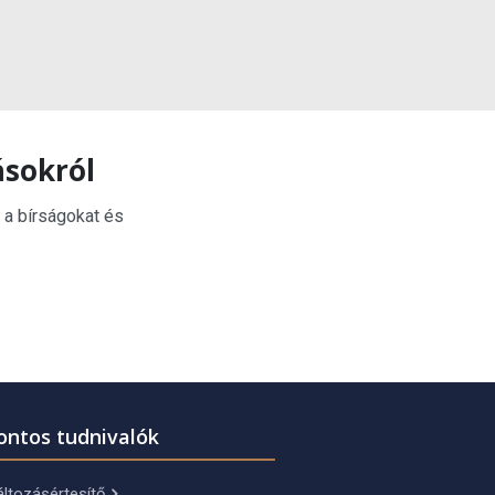
ásokról
 a bírságokat és
ontos tudnivalók
ltozásértesítő