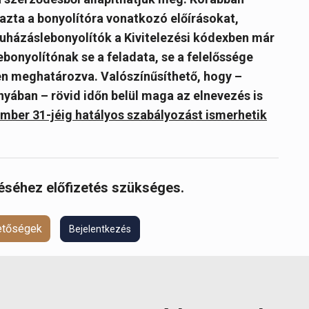
azta a bonyolítóra vonatkozó előírásokat,
ruházáslebonyolítók a Kivitelezési kódexben már
bonyolítónak se a feladata, se a felelőssége
ten meghatározva. Valószínűsíthető, hogy –
yában – rövid időn belül maga az elnevezés is
mber 31-jéig hatályos szabályozást ismerhetik
réséhez előfizetés szükséges.
hetőségek
Bejelentkezés