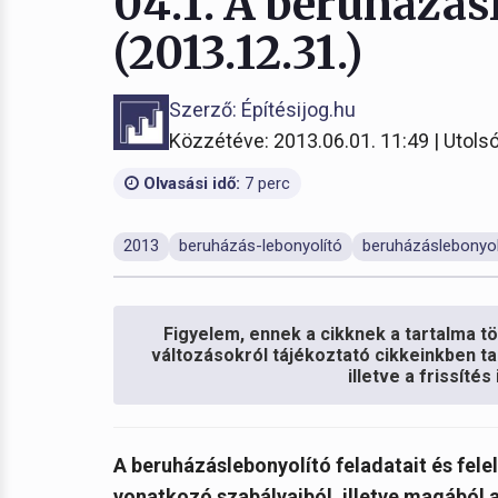
04.1. A beruházás
(2013.12.31.)
Szerző: Építésijog.hu
Közzétéve: 2013.06.01. 11:49 | Utolsó
Olvasási idő:
7 perc
2013
beruházás-lebonyolító
beruházáslebonyol
Figyelem, ennek a cikknek a tartalma töb
változásokról tájékoztató cikkeinkben ta
illetve a frissíté
A beruházáslebonyolító feladatait és fel
vonatkozó szabályaiból, illetve magából 