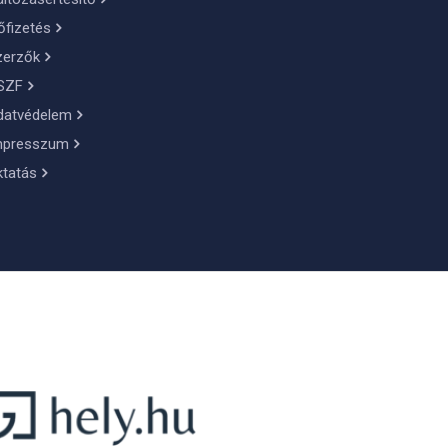
őfizetés
zerzők
SZF
datvédelem
mpresszum
ktatás