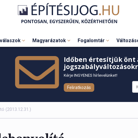
válaszok
Magyarázatok
Fogalomtár
Változá
Időben értesítjük önt 
jogszabályváltozásokr
Kérje INGYENES hírlevelünket!
Feliratkozás
tó (2013.12.31.)