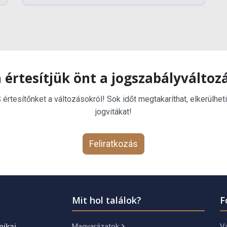
 értesítjük önt a jogszabályváltoz
rtesítőnket a változásokról! Sok időt megtakaríthat, elkerülheti
jogvitákat!
Feliratkozás
Mit hol találok?
F
Magyarázatok
Vá
nikai