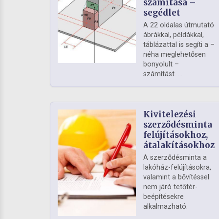
számítása –
segédlet
A 22 oldalas útmutató
ábrákkal, példákkal,
táblázattal is segíti a –
néha meglehetősen
bonyolult –
számítást. ...
Kivitelezési
szerződésminta
felújításokhoz,
átalakításokhoz
A szerződésminta a
lakóház-felújításokra,
valamint a bővítéssel
nem járó tetőtér-
beépítésekre
alkalmazható.