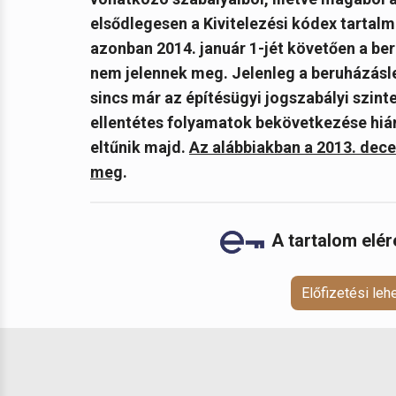
elsődlegesen a Kivitelezési kódex tartalm
azonban
2014. január 1-jét követően a be
nem jelennek meg. Jelenleg a beruházásle
sincs már az építésügyi jogszabályi szin
ellentétes folyamatok bekövetkezése hián
eltűnik majd.
Az alábbiakban a 2013. dece
meg
.
A tartalom elé
Előfizetési le