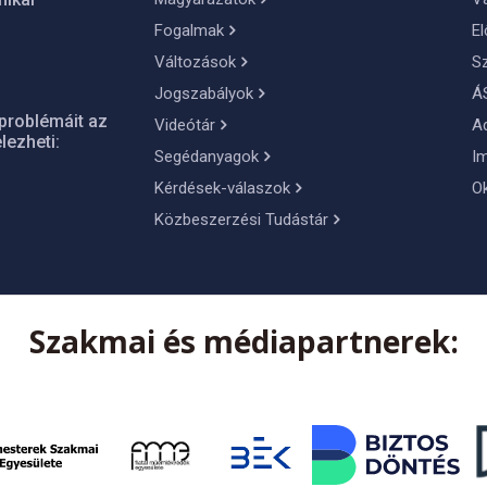
Fogalmak
El
Változások
S
Jogszabályok
Á
problémáit az
Videótár
A
lezheti:
Segédanyagok
I
Kérdések-válaszok
O
Közbeszerzési Tudástár
Szakmai és médiapartnerek: