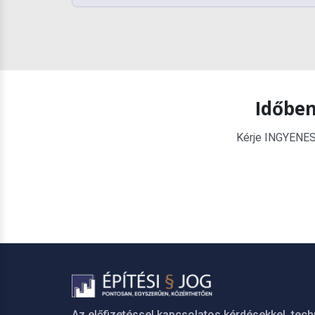
Időben
Kérje INGYENES é
Az előfizetéssel kapcsolatos kérdésekkel, tech