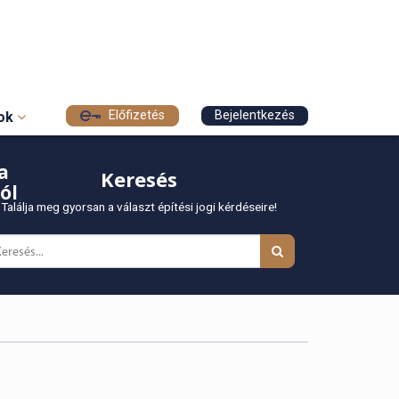
Előfizetés
Bejelentkezés
sok
a
Keresés
ól
Találja meg gyorsan a választ építési jogi kérdéseire!