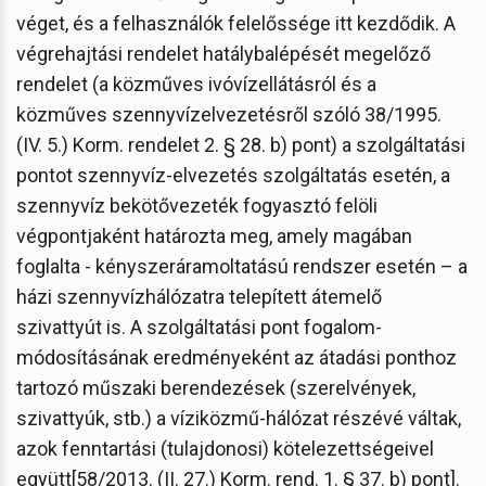
véget, és a felhasználók felelőssége itt kezdődik. A
végrehajtási rendelet hatálybalépését megelőző
rendelet (a közműves ivóvízellátásról és a
közműves szennyvízelvezetésről szóló 38/1995.
(IV. 5.) Korm. rendelet 2. § 28. b) pont) a szolgáltatási
pontot szennyvíz-elvezetés szolgáltatás esetén, a
szennyvíz bekötővezeték fogyasztó felöli
végpontjaként határozta meg, amely magában
foglalta - kényszeráramoltatású rendszer esetén – a
házi szennyvízhálózatra telepített átemelő
szivattyút is. A szolgáltatási pont fogalom-
módosításának eredményeként az átadási ponthoz
tartozó műszaki berendezések (szerelvények,
szivattyúk, stb.) a víziközmű-hálózat részévé váltak,
azok fenntartási (tulajdonosi) kötelezettségeivel
együtt[58/2013. (II. 27.) Korm. rend. 1. § 37. b) pont].