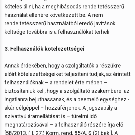
köteles állni, ha a meghibásodás rendeltetésszerű
használat ellenére következett be. A nem
rendeltetésszerű használatból eredő javítások
költsége továbbra is a felhasználókat terheli.
3. Felhasználók kötelezettségei
Annak érdekében, hogy a szolgáltatók a részükre
előírt kötelezettségeiket teljesíteni tudják, az érintett
felhasználóknak – a rendelet értelmében –
biztosítaniuk kell, hogy a szolgáltató szakemberei az
ingatlanra bejuthassanak, és a beemelő egységhez -
akár célgéppel – hozzáférjenek. A jogszabály a
szivattyú áramellátását is – türelmi idő
meghatározásával – a felhasználó részére írja elő
[58/2013. (II. 27.) Korm. rend. 85/A. § (2) bek.]. A