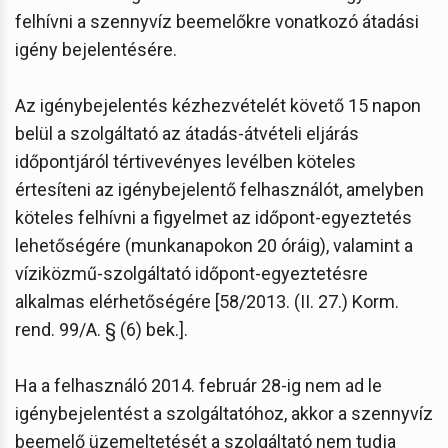
felhívni a szennyvíz beemelőkre vonatkozó átadási
igény bejelentésére.
Az igénybejelentés kézhezvételét követő 15 napon
belül a szolgáltató az átadás-átvételi eljárás
időpontjáról tértivevényes levélben köteles
értesíteni az igénybejelentő felhasználót, amelyben
köteles felhívni a figyelmet az időpont-egyeztetés
lehetőségére (munkanapokon 20 óráig), valamint a
víziközmű-szolgáltató időpont-egyeztetésre
alkalmas elérhetőségére [58/2013. (II. 27.) Korm.
rend. 99/A. § (6) bek.].
Ha a felhasználó 2014. február 28-ig nem ad le
igénybejelentést a szolgáltatóhoz, akkor a szennyvíz
beemelő üzemeltetését a szolgáltató nem tudja