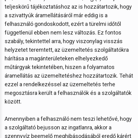
teljeskörű tájékoztatáshoz az is hozzátartozik, hogy
a szivattyúk áramellátásáról már eddig is a
felhasználó gondoskodott, ezért a türelmi időtől
függetlenül ebben nem lesz változás. Ez fontos
szabály, tekintettel arra, hogy viszonylag visszás
helyzetet teremtett, az üzemeltetés szolgáltatókra
hárítása a magánterületeken elhelyezkedő
műtárgyak tekintetében, hiszen a folyamatos
áramellátás az üzemeltetéshez hozzátartozik. Tehát
ezzel a rendelkezéssel az üzemeltetés terhe
megosztásra került a felhasználók és a szolgáltatók
között.
Amennyiben a felhasználó nem teszi lehetővé, hogy
a szolgáltató bejusson az ingatlanra, akkor a
szennyvíz beemelő meghibásodásából eredő kárért