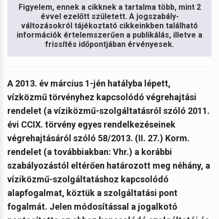
Figyelem, ennek a cikknek a tartalma több, mint 2
évvel ezelőtt született. A jogszabály-
változásokról tájékoztató cikkeinkben található
információk értelemszerűen a publikálás, illetve a
frissítés időpontjában érvényesek.
A 2013. év március 1-jén hatályba lépett,
vízközmű törvényhez kapcsolódó végrehajtási
rendelet (a víziközmű-szolgáltatásról szóló 2011.
évi CCIX. törvény egyes rendelkezéseinek
végrehajtásáról szóló 58/2013. (II. 27.) Korm.
rendelet (a továbbiakban: Vhr.) a korábbi
szabályozástól eltérően határozott meg néhány, a
víziközmű-szolgáltatáshoz kapcsolódó
alapfogalmat, köztük a szolgáltatási pont
fogalmát. Jelen módosítással a jogalkotó