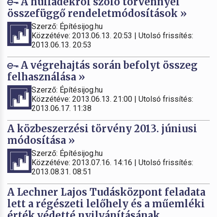
A hulladékról szóló törvénnyel
összefüggő rendeletmódosítások »
Szerző: Építésijog.hu
Közzétéve: 2013.06.13. 20:53 | Utolsó frissítés:
2013.06.13. 20:53
A végrehajtás során befolyt összeg
felhasználása »
Szerző: Építésijog.hu
Közzétéve: 2013.06.13. 21:00 | Utolsó frissítés:
2013.06.17. 11:38
A közbeszerzési törvény 2013. júniusi
módosítása »
Szerző: Építésijog.hu
Közzétéve: 2013.07.16. 14:16 | Utolsó frissítés:
2013.08.31. 08:51
A Lechner Lajos Tudásközpont feladata
lett a régészeti lelőhely és a műemléki
érték védetté nyilvánításának