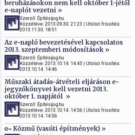
beruházásokon nem kell október 1-jétől
e-naplót vezetni »
Szerző: Építésijog.hu
Közzétéve: 2013.09.30. 21:23 | Utolsó frissítés:
2013.11.30. 18:51
Az e-napló bevezetésével kapcsolatos
2013. szeptemberi módosítások »
Szerző: Építésijog.hu
Közzétéve: 2013.10.14. 14:45 | Utolsó frissítés:
2013.10.14. 14:46
Műszaki átadás-átvételi eljáráson e-
jegyzőkönyvet kell vezetni 2013.
október 1. napjától »
Szerző: Építésijog.hu
Közzétéve: 2013.10.14. 14:56 | Utolsó frissítés:
2013.10.14. 14:56
Közmű (vasúti építmények) »