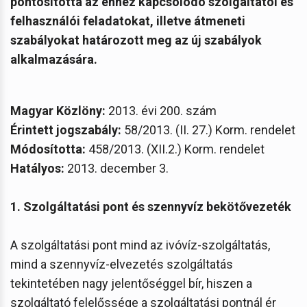
pontosította az ehhez kapcsolódó szolgáltatói és
felhasználói feladatokat, illetve átmeneti
szabályokat határozott meg az új szabályok
alkalmazására.
Magyar Közlöny:
2013. évi 200. szám
Érintett jogszabály:
58/2013. (II. 27.) Korm. rendelet
Módosította:
458/2013. (XII.2.) Korm. rendelet
Hatályos:
2013. december 3.
1. Szolgáltatási pont és szennyvíz bekötővezeték
A szolgáltatási pont mind az ivóvíz-szolgáltatás,
mind a szennyvíz-elvezetés szolgáltatás
tekintetében nagy jelentőséggel bír, hiszen a
szolgáltató felelőssége a szolgáltatási pontnál ér