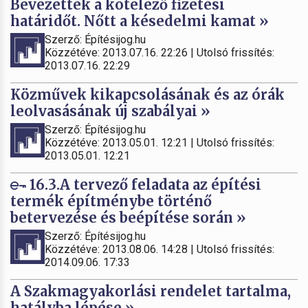
Bevezették a kötelező fizetési
határidőt. Nőtt a késedelmi kamat »
Szerző: Építésijog.hu
Közzétéve: 2013.07.16. 22:26 | Utolsó frissítés:
2013.07.16. 22:29
Közművek kikapcsolásának és az órák
leolvasásának új szabályai »
Szerző: Építésijog.hu
Közzétéve: 2013.05.01. 12:21 | Utolsó frissítés:
2013.05.01. 12:21
16.3.A tervező feladata az építési
termék építménybe történő
betervezése és beépítése során »
Szerző: Építésijog.hu
Közzétéve: 2013.08.06. 14:28 | Utolsó frissítés:
2014.09.06. 17:33
A Szakmagyakorlási rendelet tartalma,
hatályba lépése »