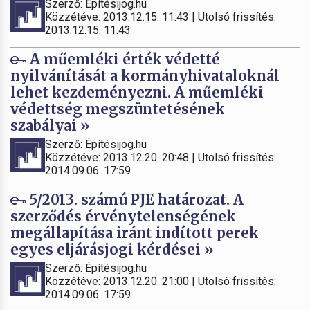
Szerző: Építésijog.hu
Közzétéve: 2013.12.15. 11:43 | Utolsó frissítés:
2013.12.15. 11:43
A műemléki érték védetté
nyilvánítását a kormányhivataloknál
lehet kezdeményezni. A műemléki
védettség megszüntetésének
szabályai »
Szerző: Építésijog.hu
Közzétéve: 2013.12.20. 20:48 | Utolsó frissítés:
2014.09.06. 17:59
5/2013. számú PJE határozat. A
szerződés érvénytelenségének
megállapítása iránt indított perek
egyes eljárásjogi kérdései »
Szerző: Építésijog.hu
Közzétéve: 2013.12.20. 21:00 | Utolsó frissítés:
2014.09.06. 17:59