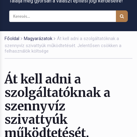
Találja meg gyorsan a választ építési jogi kérdéseire!
Főoldal
Magyarázatok
Át kell adni a szolgáltatóknak a
szennyvíz szivattyúk működtetését. Jelentősen csökken a
felhasználók költsége
Át kell adni a
szolgáltatóknak a
szennyvíz
szivattyúk
működtetését.