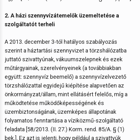
2. A házi szennyvízátemelők üzemeltetése a
szolgáltatót terheli
A 2013. december 3-tól hatályos szabályozás
szerint a háztartási szennyvizet a törzshálózatba
juttató szivattyúnak, vákuumszelepnek és ezek
műtárgyainak, szerelvényeinek (a továbbiakban
együtt: szennyvíz beemelő) a szennyvízelvezető
törzshálózattal egyidejű kiépítése alapvetően az
önkormányzat/állam, mint ellátásért felelős, míg a
működtetése működőképességének és
üzembiztonságának, üzemképes állapotának
folyamatos fenntartása a víziközmű-szolgáltató
feladata [58/2013. (II. 27.) Korm. rend. 85/A. § (1)
bek.]. Ez azt is jelenti, hogy például a szivattyúk