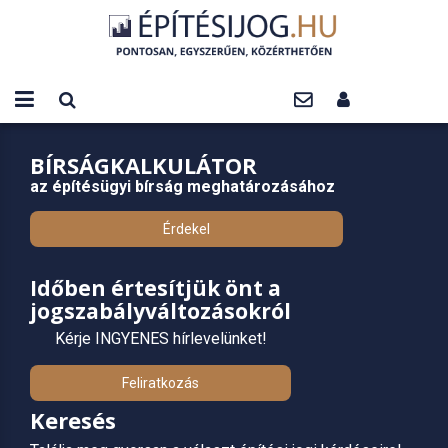
BÍRSÁGKALKULÁTOR
az építésügyi bírság meghatározásához
Érdekel
Időben értesítjük önt a
jogszabályváltozásokról
Kérje INGYENES hírlevelünket!
Feliratkozás
Keresés