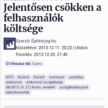
Jelentősen csökken a
felhasználók
költsége
Szerző: Építésijog.hu
Közzétéve: 2013.12.11. 20:22 | Utolsó
frissítés: 2013.12.20. 21:40
Olvasási idő:
5 perc
2013
Közmű
Övezet
szennyvíz
szivattyú
víziközmű
víziközmű-szolgáltatás
58/2013. (II. 27.) Korm. rendelet
szolgáltatási pont
bekötővezeték