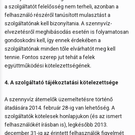
a szolgáltatót felelősség nem terheli, azonban a
felhasználó részéről tanúsított mulasztást a
szolgáltatónak kell bizonyítania. A szennyvíz-
elvezetésről meghibásodás esetén is folyamatosan
gondoskodni kell, így ennek érdekében a
szolgáltatónak minden tőle elvárhatót meg kell
tennie. Fontos szerep jut tehát a felek
együttműködési kötelezettségének.
4. A szolgáltató tájékoztatási kötelezettsége
A szennyvíz átemelők üzemeltetésre történő
átadására 2014. február 28-ig van lehetőség. A
szolgáltatók kötelesek honlapjukon (és az ismert
felhasználókét írásban is), legkésőbb 2013.
december 31-ig az érintett felhasználók figyelmét