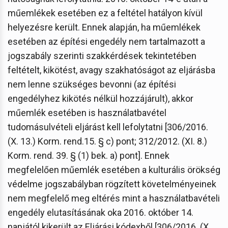
műemlékek esetében ez a feltétel hatályon kívül
helyezésre került. Ennek alapján, ha műemlékek
esetében az építési engedély nem tartalmazott a
jogszabály szerinti szakkérdések tekintetében
feltételt, kikötést, avagy szakhatóságot az eljárásba
nem lenne szükséges bevonni (az építési
engedélyhez kikötés nélkül hozzájárult), akkor
műemlék esetében is használatbavétel
tudomásulvételi eljárást kell lefolytatni [306/2016.
(X. 13.) Korm. rend.15. § c) pont; 312/2012. (XI. 8.)
Korm. rend. 39. § (1) bek. a) pont]. Ennek
megfelelően műemlék esetében a kulturális örökség
védelme jogszabályban rögzített követelményeinek
nem megfelelő meg eltérés mint a használatbavételi
engedély elutasításának oka 2016. október 14.
napjától kikerült az Eljárási kódexből [306/2016. (X.