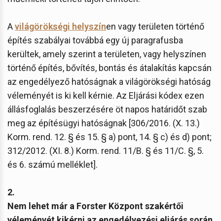
A
világörökségi helyszín
en vagy területen történő
építés szabályai továbbá egy új paragrafusba
kerültek, amely szerint a területen, vagy helyszínen
történő építés, bővítés, bontás és átalakítás kapcsán
az engedélyező hatóságnak a világörökségi hatóság
véleményét is ki kell kérnie. Az Eljárási kódex ezen
állásfoglalás beszerzésére öt napos határidőt szab
meg az építésügyi hatóságnak [306/2016. (X. 13.)
Korm. rend. 12. § és 15. § a) pont, 14. § c) és d) pont;
312/2012. (XI. 8.) Korm. rend. 11/B. § és 11/C. §, 5.
és 6. számú melléklet].
2.
Nem lehet már a Forster Központ szakértői
véleményét kikérni az engedélyezési eljárás során