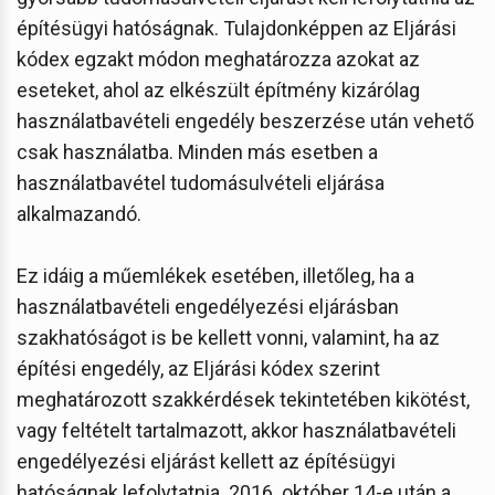
építésügyi hatóságnak. Tulajdonképpen az Eljárási
kódex egzakt módon meghatározza azokat az
eseteket, ahol az elkészült építmény kizárólag
használatbavételi engedély beszerzése után vehető
csak használatba. Minden más esetben a
használatbavétel tudomásulvételi eljárása
alkalmazandó.
Ez idáig a műemlékek esetében, illetőleg, ha a
használatbavételi engedélyezési eljárásban
szakhatóságot is be kellett vonni, valamint, ha az
építési engedély, az Eljárási kódex szerint
meghatározott szakkérdések tekintetében kikötést,
vagy feltételt tartalmazott, akkor használatbavételi
engedélyezési eljárást kellett az építésügyi
hatóságnak lefolytatnia. 2016. október 14-e után a