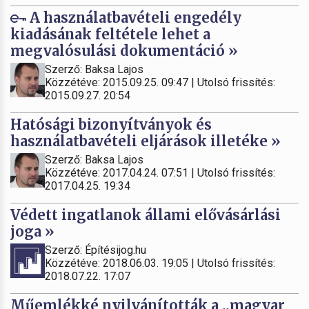
A használatbavételi engedély
kiadásának feltétele lehet a
megvalósulási dokumentáció »
Szerző: Baksa Lajos
Közzétéve: 2015.09.25. 09:47 | Utolsó frissítés:
2015.09.27. 20:54
Hatósági bizonyítványok és
használatbavételi eljárások illetéke »
Szerző: Baksa Lajos
Közzétéve: 2017.04.24. 07:51 | Utolsó frissítés:
2017.04.25. 19:34
Védett ingatlanok állami elővásárlási
joga »
Szerző: Építésijog.hu
Közzétéve: 2018.06.03. 19:05 | Utolsó frissítés:
2018.07.22. 17:07
Műemlékké nyilvánították a „magyar