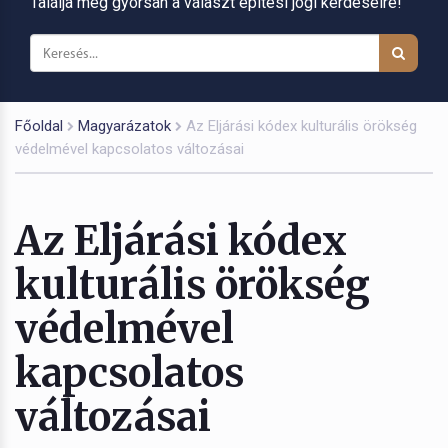
Találja meg gyorsan a választ építési jogi kérdéseire!
Főoldal
Magyarázatok
Az Eljárási kódex kulturális örökség
védelmével kapcsolatos változásai
Az Eljárási kódex
kulturális örökség
védelmével
kapcsolatos
változásai