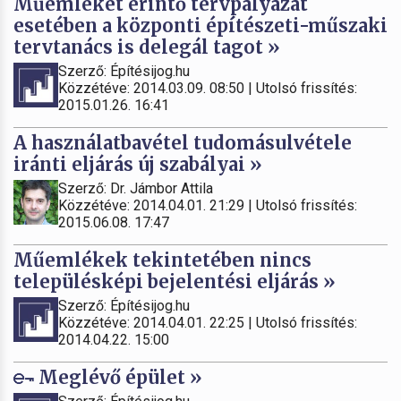
Műemléket érintő tervpályázat
esetében a központi építészeti-műszaki
tervtanács is delegál tagot »
Szerző: Építésijog.hu
Közzétéve: 2014.03.09. 08:50 | Utolsó frissítés:
2015.01.26. 16:41
A használatbavétel tudomásulvétele
iránti eljárás új szabályai »
Szerző: Dr. Jámbor Attila
Közzétéve: 2014.04.01. 21:29 | Utolsó frissítés:
2015.06.08. 17:47
Műemlékek tekintetében nincs
településképi bejelentési eljárás »
Szerző: Építésijog.hu
Közzétéve: 2014.04.01. 22:25 | Utolsó frissítés:
2014.04.22. 15:00
Meglévő épület »