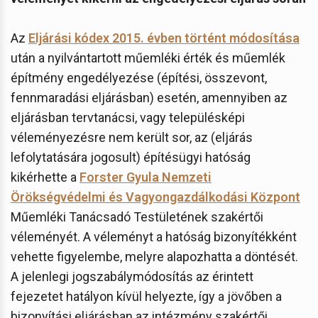
Az
Eljárási kódex 2015. évben történt módosítása
után a nyilvántartott műemléki érték és műemlék
építmény engedélyezése (építési, összevont,
fennmaradási eljárásban) esetén, amennyiben az
eljárásban tervtanácsi, vagy településképi
véleményezésre nem került sor, az (eljárás
lefolytatására jogosult) építésügyi hatóság
kikérhette a
Forster Gyula Nemzeti
Örökségvédelmi és Vagyongazdálkodási Központ
Műemléki Tanácsadó Testületének szakértői
véleményét. A véleményt a hatóság bizonyítékként
vehette figyelembe, melyre alapozhatta a döntését.
A jelenlegi jogszabálymódosítás az érintett
fejezetet hatályon kívül helyezte, így a jövőben a
bizonyítási eljárásban az intézmény szakértői