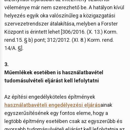
véleménye már nem szerezhető be. A hatályon kívül
helyezés egyik oka valószínűleg a közigazgatási
szervezetrendszer átalakítása, melyben a Forster
Központ is érintett lehet [306/2016. (X. 13.) Korm.
rend.15. § b) pont; 312/2012. (XI. 8.) Korm. rend.
14/A. §].
3.
Műemlékek esetében is használatbavétel
tudomásulvételi eljárást kell lefolytatni
Az építési engedélyköteles építmények
használatbavételi engedélyezési eljárás
ainak
egyszerűsítésének egy fontos eleme, hogy a
legtöbb építmény esetében csak az egyszerűbb és
gyorsabb tudomásulvételi eljárást kell lefolytatnia az