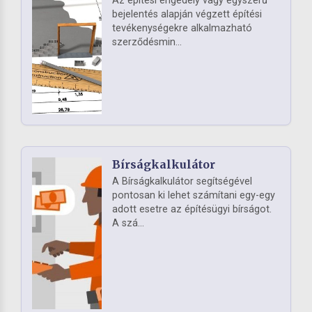
Az építési engedély vagy egyszerű
bejelentés alapján végzett építési
tevékenységekre alkalmazható
szerződésmin...
Bírságkalkulátor
A Bírságkalkulátor segítségével
pontosan ki lehet számítani egy-egy
adott esetre az építésügyi bírságot.
A szá...