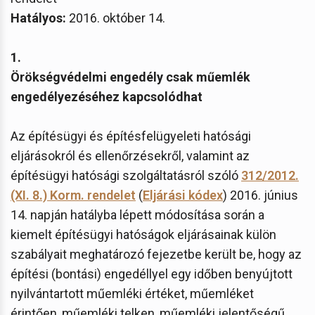
Hatályos:
2016. október 14.
1.
Örökségvédelmi engedély csak műemlék
engedélyezéséhez kapcsolódhat
Az építésügyi és építésfelügyeleti hatósági
eljárásokról és ellenőrzésekről, valamint az
építésügyi hatósági szolgáltatásról szóló
312/2012.
(XI. 8.) Korm. rendelet
(
Eljárási kódex
) 2016. június
14. napján hatályba lépett módosítása során a
kiemelt építésügyi hatóságok eljárásainak külön
szabályait meghatározó fejezetbe került be, hogy az
építési (bontási) engedéllyel egy időben benyújtott
nyilvántartott műemléki értéket, műemléket
érintően, műemléki telken, műemléki jelentőségű