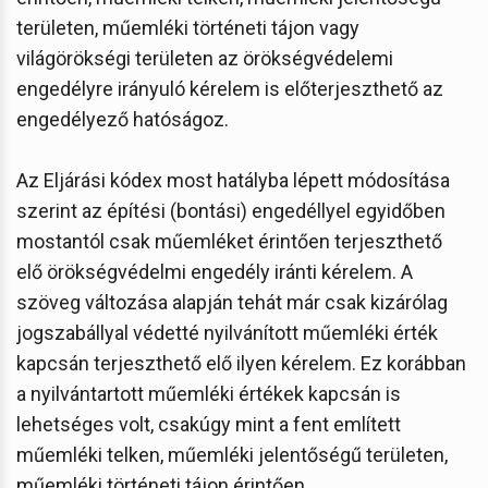
területen, műemléki történeti tájon vagy
világörökségi területen az örökségvédelemi
engedélyre irányuló kérelem is előterjeszthető az
engedélyező hatóságoz.
Az Eljárási kódex most hatályba lépett módosítása
szerint az építési (bontási) engedéllyel egyidőben
mostantól csak műemléket érintően terjeszthető
elő örökségvédelmi engedély iránti kérelem. A
szöveg változása alapján tehát már csak kizárólag
jogszabállyal védetté nyilvánított műemléki érték
kapcsán terjeszthető elő ilyen kérelem. Ez korábban
a nyilvántartott műemléki értékek kapcsán is
lehetséges volt, csakúgy mint a fent említett
műemléki telken, műemléki jelentőségű területen,
műemléki történeti tájon érintően.