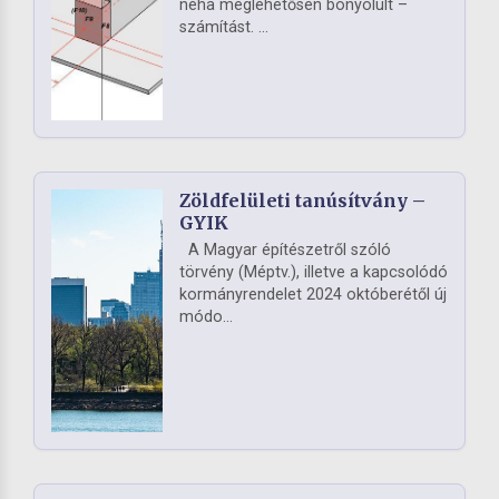
néha meglehetősen bonyolult –
számítást. ...
Zöldfelületi tanúsítvány –
GYIK
A Magyar építészetről szóló
törvény (Méptv.), illetve a kapcsolódó
kormányrendelet 2024 októberétől új
módo...