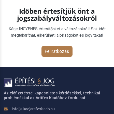
Időben értesítjük önt a
jogszabályváltozásokról
Kérje INGYENES értesítőnket a változásokról! Sok időt
megtakaríthat, elkerülheti a bírságokat és jogvitákat!
Feliratkozás
Az előfizetéssel kapcsolatos kérdésekkel, technikai
problémákkal az Artifex Kiadóhoz fordulhat:
info[kukac]artifexkiado.hu