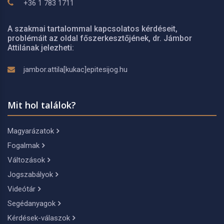
+36 1 783 1711
A szakmai tartalommal kapcsolatos kérdéseit,
problémáit az oldal főszerkesztőjének, dr. Jámbor
Attilának jelezheti:
jambor.attila[kukac]epitesijog.hu
Mit hol találok?
Magyarázatok
Fogalmak
Változások
Jogszabályok
Videótár
Segédanyagok
Kérdések-válaszok