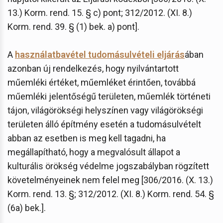
13.) Korm. rend. 15. § c) pont; 312/2012. (XI. 8.)
Korm. rend. 39. § (1) bek. a) pont].
A
használatbavétel tudomásulvételi eljárás
ában
azonban új rendelkezés, hogy nyilvántartott
műemléki értéket, műemléket érintően, továbbá
műemléki jelentőségű területen, műemlék történeti
tájon, világörökségi helyszínen vagy világörökségi
területen álló építmény esetén a tudomásulvételt
abban az esetben is meg kell tagadni, ha
megállapítható, hogy a megvalósult állapot a
kulturális örökség védelme jogszabályban rögzített
követelményeinek nem felel meg [306/2016. (X. 13.)
Korm. rend. 13. §; 312/2012. (XI. 8.) Korm. rend. 54. §
(6a) bek.].