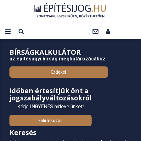
BÍRSÁGKALKULÁTOR
az építésügyi bírság meghatározásához
Érdekel
Időben értesítjük önt a
jogszabályváltozásokról
Kérje INGYENES hírlevelünket!
Feliratkozás
Keresés