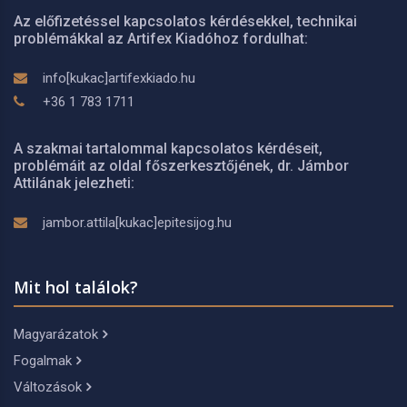
Az előfizetéssel kapcsolatos kérdésekkel, technikai
problémákkal az Artifex Kiadóhoz fordulhat:
info[kukac]artifexkiado.hu
+36 1 783 1711
A szakmai tartalommal kapcsolatos kérdéseit,
problémáit az oldal főszerkesztőjének, dr. Jámbor
Attilának jelezheti:
jambor.attila[kukac]epitesijog.hu
Mit hol találok?
Magyarázatok
Fogalmak
Változások