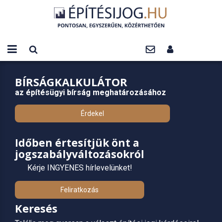
BÍRSÁGKALKULÁTOR
az építésügyi bírság meghatározásához
Érdekel
Időben értesítjük önt a
jogszabályváltozásokról
Kérje INGYENES hírlevelünket!
Feliratkozás
Keresés