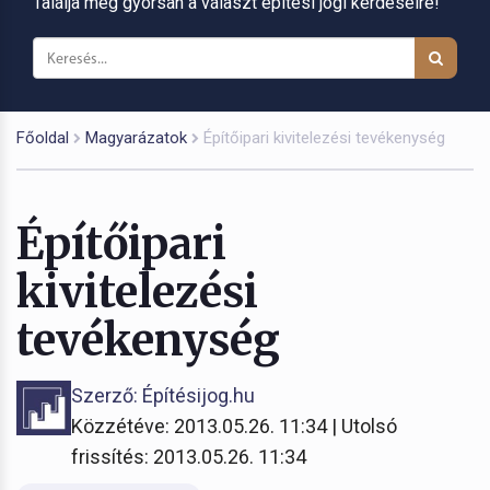
Találja meg gyorsan a választ építési jogi kérdéseire!
Főoldal
Magyarázatok
Építőipari kivitelezési tevékenység
Építőipari
kivitelezési
tevékenység
Szerző: Építésijog.hu
Közzétéve: 2013.05.26. 11:34 | Utolsó
frissítés: 2013.05.26. 11:34