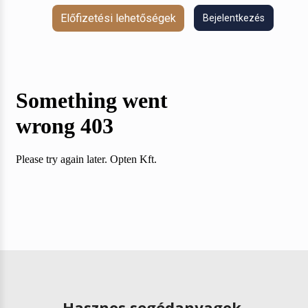
Előfizetési lehetőségek
Bejelentkezés
Hasznos segédanyagok