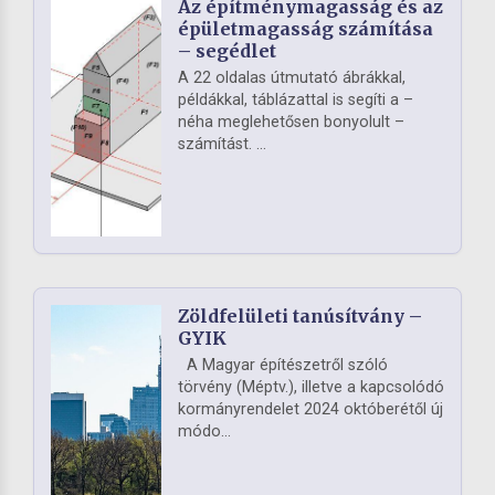
Az építménymagasság és az
épületmagasság számítása
– segédlet
A 22 oldalas útmutató ábrákkal,
példákkal, táblázattal is segíti a –
néha meglehetősen bonyolult –
számítást. ...
Zöldfelületi tanúsítvány –
GYIK
A Magyar építészetről szóló
törvény (Méptv.), illetve a kapcsolódó
kormányrendelet 2024 októberétől új
módo...