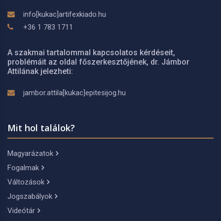
info[kukac]artifexkiado.hu
+36 1 783 1711
A szakmai tartalommal kapcsolatos kérdéseit,
problémáit az oldal főszerkesztőjének, dr. Jámbor
Attilának jelezheti:
jambor.attila[kukac]epitesijog.hu
Mit hol találok?
Magyarázatok
Fogalmak
Változások
Jogszabályok
Videótár