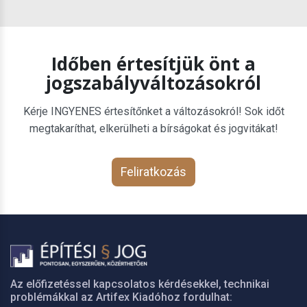
Időben értesítjük önt a
jogszabályváltozásokról
Kérje INGYENES értesítőnket a változásokról! Sok időt
megtakaríthat, elkerülheti a bírságokat és jogvitákat!
Feliratkozás
Az előfizetéssel kapcsolatos kérdésekkel, technikai
problémákkal az Artifex Kiadóhoz fordulhat: