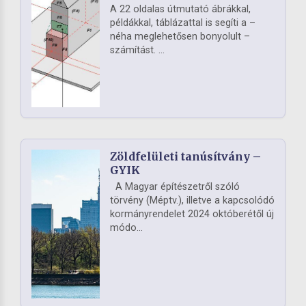
A 22 oldalas útmutató ábrákkal,
példákkal, táblázattal is segíti a –
néha meglehetősen bonyolult –
számítást. ...
Zöldfelületi tanúsítvány –
GYIK
A Magyar építészetről szóló
törvény (Méptv.), illetve a kapcsolódó
kormányrendelet 2024 októberétől új
módo...