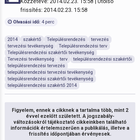
Közzétéve: 2014.02.23. 15:58 | Utolsó
frissítés: 2014.02.23. 15:58
Olvasási idő:
4 perc
2014
szakértő
Településrendezés
tervezés
tervezési tevékenység
Településrendezési terv
Településrendezési szakértői tevékenység
Tervezési tevékenység
terv
településrendezési szakértői
településrendezési tervezés
településrendezési tervezési tevékenység
településrendezési szakértői tevékenység
településrendezési szakértő 2014
Figyelem, ennek a cikknek a tartalma több, mint 2
évvel ezelőtt született. A jogszabály-
változásokról tájékoztató cikkeinkben található
információk értelemszerűen a publikálás, illetve a
frissítés időpontjában érvényesek.