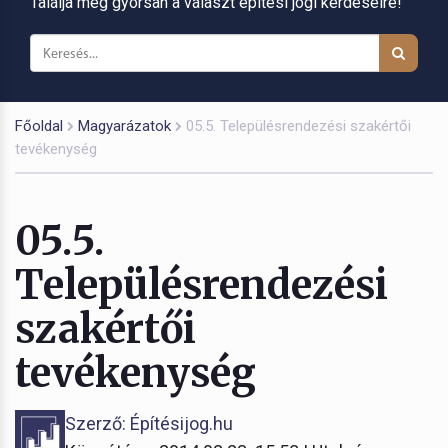
Találja meg gyorsan a választ építési jogi kérdéseire!
Főoldal
Magyarázatok
05.5. Településrendezési szakértői
tevékenység
05.5.
Településrendezési
szakértői
tevékenység
Szerző: Építésijog.hu