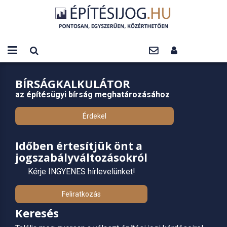
BÍRSÁGKALKULÁTOR
az építésügyi bírság meghatározásához
Érdekel
Időben értesítjük önt a
jogszabályváltozásokról
Kérje INGYENES hírlevelünket!
Feliratkozás
Keresés