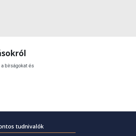
ásokról
 a bírságokat és
ontos tudnivalók