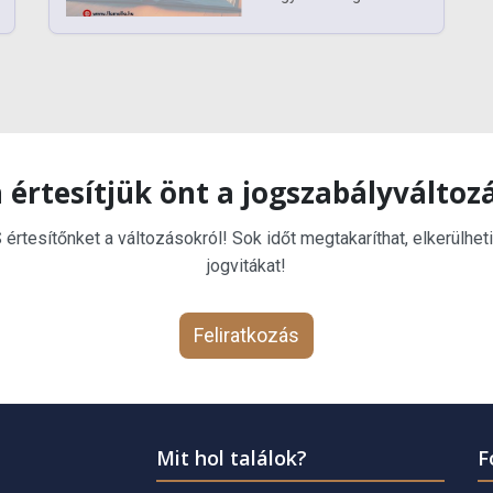
 értesítjük önt a jogszabályváltoz
rtesítőnket a változásokról! Sok időt megtakaríthat, elkerülheti
jogvitákat!
Feliratkozás
Mit hol találok?
F