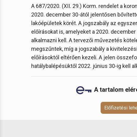
A 687/2020. (XII. 29.) Korm. rendelet a koro
2020. december 30-ától jelentősen bővített
lakóépületek körét. A jogszabály az egysze
előírásokat is, amelyeket a 2020. december
alkalmazni kell. A tervezői művezetés köte
megszűntek, míg a jogszabály a kivitelezé
előírásoktól eltérően kezeli. A jelen összef
hatálybalépésüktől 2022. június 30-ig kell a
A tartalom elé
Előfizetési le