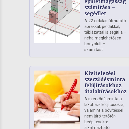
épületmagasság
számítása –
segédlet
A 22 oldalas útmutató
ábrákkal, példákkal,
táblázattal is segíti a –
néha meglehetősen
bonyolult –
számítást. ...
Kivitelezési
szerződésminta
felújításokhoz,
átalakításokhoz
A szerződésminta a
lakóház-felújításokra,
valamint a bővítéssel
nem járó tetőtér-
beépítésekre
alkalmazható.