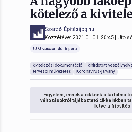
A nagyobb lakóépü
kötelező a kivite
Szerző: Építésijog.hu
Közzétéve: 2021.01.01. 20:45 | Utolsó
Olvasási idő:
6 perc
kivitelezési dokumentáció
kihirdetett veszélyhely
tervezői művezetés
Koronavírus-járvány
Figyelem, ennek a cikknek a tartalma töb
változásokról tájékoztató cikkeinkben ta
illetve a frissíté