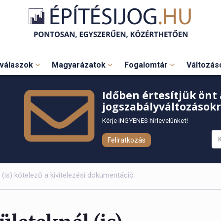
válaszok
Magyarázatok
Fogalomtár
Változá
Időben értesítjük önt 
jogszabályváltozásokr
Kérje INGYENES hírlevelünket!
Feliratkozás
(is) kötelező a kivitelezési dokumentáció