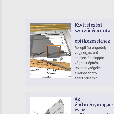
Kivitelezési
szerződésminta
–
építkezésekhez
Az építési engedély
vagy egyszerű
bejelentés alapján
végzett építési
tevékenységekre
alkalmazható
szerződésmin...
Az
építménymagass
és az