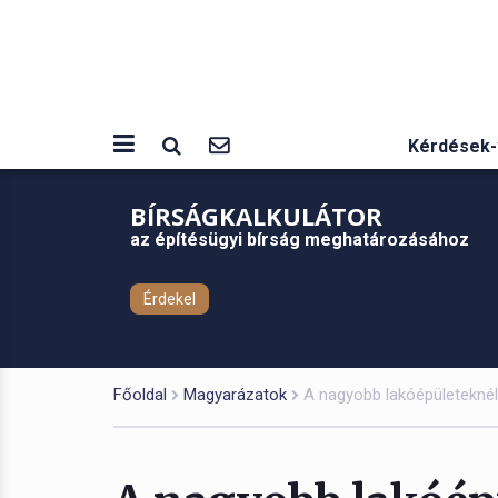
Kérdések-
BÍRSÁGKALKULÁTOR
az építésügyi bírság meghatározásához
Érdekel
Főoldal
Magyarázatok
A nagyobb lakóépületeknél 