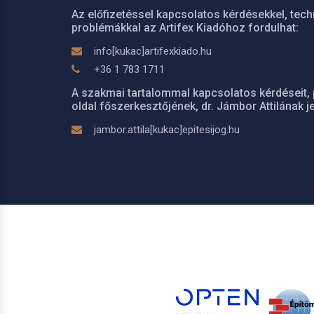
Az előfizetéssel kapcsolatos kérdésekkel, tech
problémákkal az Artifex Kiadóhoz fordulhat:
info[kukac]artifexkiado.hu
+36 1 783 1711
A szakmai tartalommal kapcsolatos kérdéseit, 
oldal főszerkesztőjének, dr. Jámbor Attilának je
jambor.attila[kukac]epitesijog.hu