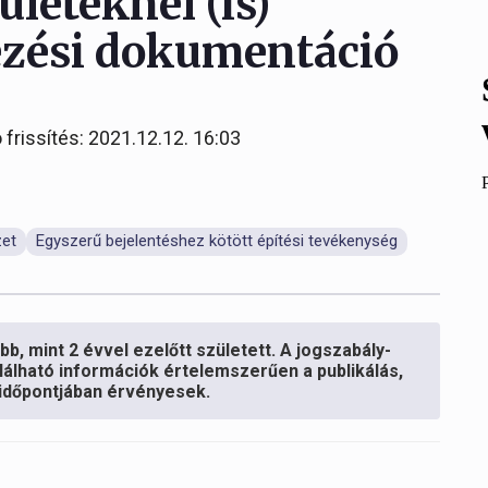
leteknél (is)
lezési dokumentáció
 frissítés: 2021.12.12. 16:03
zet
Egyszerű bejelentéshez kötött építési tevékenység
b, mint 2 évvel ezelőtt született. A jogszabály-
lálható információk értelemszerűen a publikálás,
s időpontjában érvényesek.