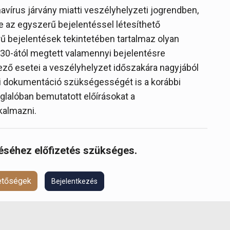
navírus járvány miatti veszélyhelyzeti jogrendben,
e az egyszerű bejelentéssel létesíthető
rű bejelentések tekintetében tartalmaz olyan
 30-ától megtett valamennyi bejelentésre
lező esetei a veszélyhelyzet időszakára nagyjából
si dokumentáció szükségességét is a korábbi
oglalóban bemutatott előírásokat a
lkalmazni.
réséhez előfizetés szükséges.
hetőségek
Bejelentkezés