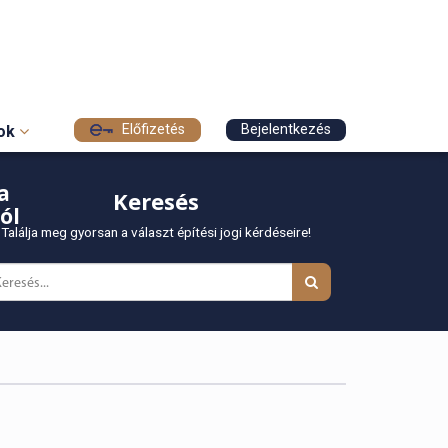
Előfizetés
Bejelentkezés
sok
a
Keresés
ól
Találja meg gyorsan a választ építési jogi kérdéseire!