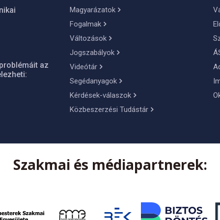
Magyarázatok
Vá
nikai
Fogalmak
El
Változások
S
Jogszabályok
Á
problémáit az
Videótár
A
lezheti:
Segédanyagok
I
Kérdések-válaszok
O
Közbeszerzési Tudástár
Szakmai és médiapartnerek: