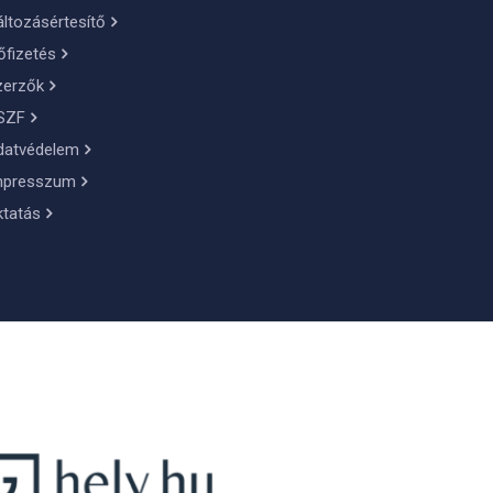
ltozásértesítő
őfizetés
zerzők
SZF
datvédelem
mpresszum
ktatás