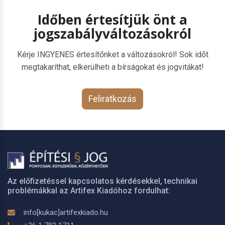
Időben értesítjük önt a
jogszabályváltozásokról
Kérje INGYENES értesítőnket a változásokról! Sok időt
megtakaríthat, elkerülheti a bírságokat és jogvitákat!
Feliratkozás
Az előfizetéssel kapcsolatos kérdésekkel, technikai
problémákkal az Artifex Kiadóhoz fordulhat:
info[kukac]artifexkiado.hu