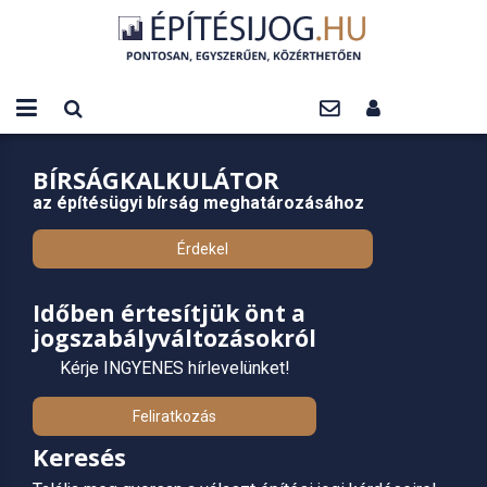
BÍRSÁGKALKULÁTOR
az építésügyi bírság meghatározásához
Érdekel
Időben értesítjük önt a
jogszabályváltozásokról
Kérje INGYENES hírlevelünket!
Feliratkozás
Keresés