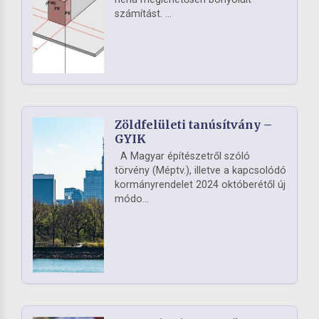
számítást. ...
Zöldfelületi tanúsítvány –
GYIK
A Magyar építészetről szóló
törvény (Méptv.), illetve a kapcsolódó
kormányrendelet 2024 októberétől új
módo...