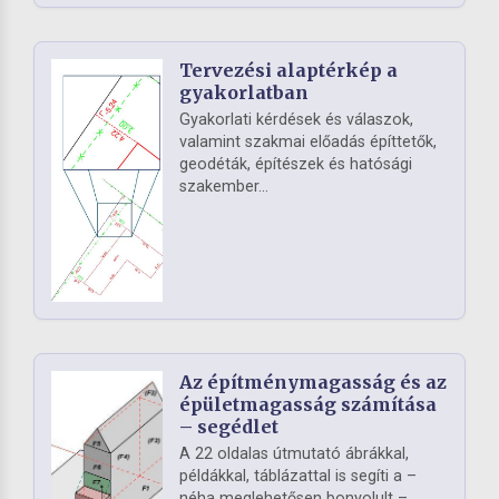
Tervezési alaptérkép a
gyakorlatban
Gyakorlati kérdések és válaszok,
valamint szakmai előadás építtetők,
geodéták, építészek és hatósági
szakember...
Az építménymagasság és az
épületmagasság számítása
– segédlet
A 22 oldalas útmutató ábrákkal,
példákkal, táblázattal is segíti a –
néha meglehetősen bonyolult –