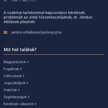
+36 1 783 1711
A szakmai tartalommal kapcsolatos kérdéseit,
problémáit az oldal főszerkesztőjének, dr. Jámbor
Attilának jelezheti:
jambor.attila[kukac]epitesijog.hu
Mit hol találok?
Magyarázatok
Fogalmak
Változások
Jogszabályok
Videótár
Segédanyagok
Kérdések-válaszok