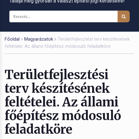
Találja meg gyorsan a választ építési jogi kérdéseire!
Főoldal
Magyarázatok
Területfejlesztési terv készítésének
feltételei. Az állami főépítész módosuló feladatköre
Területfejlesztési
terv készítésének
feltételei. Az állami
főépítész módosuló
feladatköre