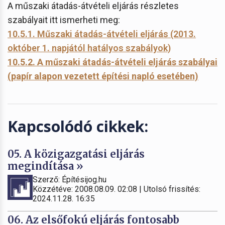
A műszaki átadás-átvételi eljárás részletes
szabályait itt ismerheti meg:
10.5.1. Műszaki átadás-átvételi eljárás (2013.
október 1. napjától hatályos szabályok)
10.5.2. A műszaki átadás-átvételi eljárás szabályai
(papír alapon vezetett építési napló esetében)
Kapcsolódó cikkek:
05. A közigazgatási eljárás
megindítása »
Szerző: Építésijog.hu
Közzétéve: 2008.08.09. 02:08 | Utolsó frissítés:
2024.11.28. 16:35
06. Az elsőfokú eljárás fontosabb