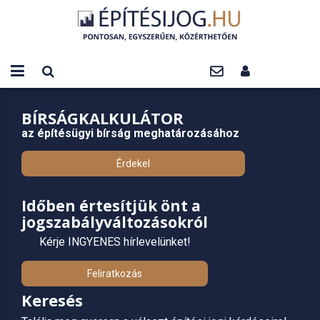
BÍRSÁGKALKULÁTOR
az építésügyi bírság meghatározásához
Érdekel
Időben értesítjük önt a
jogszabályváltozásokról
Kérje INGYENES hírlevelünket!
Feliratkozás
Keresés