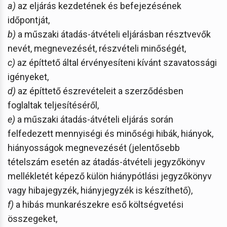
a)
az eljárás kezdetének és befejezésének
időpontját,
b)
a műszaki átadás-átvételi eljárásban résztvevők
nevét, megnevezését, részvételi minőségét,
c)
az építtető által érvényesíteni kívánt szavatossági
igényeket,
d)
az építtető észrevételeit a szerződésben
foglaltak teljesítéséről,
e)
a műszaki átadás-átvételi eljárás során
felfedezett mennyiségi és minőségi hibák, hiányok,
hiányosságok megnevezését (jelentősebb
tételszám esetén az átadás-átvételi jegyzőkönyv
mellékletét képező külön hiánypótlási jegyzőkönyv
vagy hibajegyzék, hiányjegyzék is készíthető),
f)
a hibás munkarészekre eső költségvetési
összegeket,