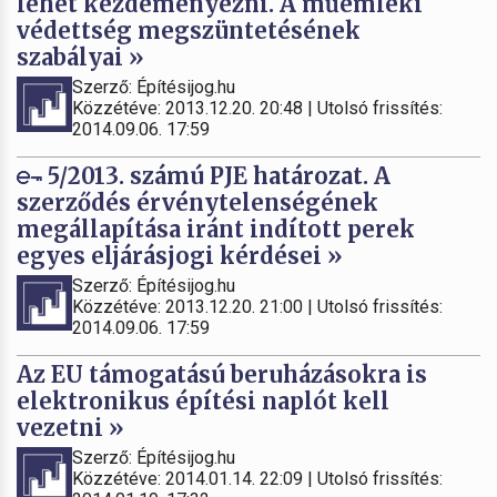
lehet kezdeményezni. A műemléki
védettség megszüntetésének
szabályai »
Szerző: Építésijog.hu
Közzétéve: 2013.12.20. 20:48 | Utolsó frissítés:
2014.09.06. 17:59
5/2013. számú PJE határozat. A
szerződés érvénytelenségének
megállapítása iránt indított perek
egyes eljárásjogi kérdései »
Szerző: Építésijog.hu
Közzétéve: 2013.12.20. 21:00 | Utolsó frissítés:
2014.09.06. 17:59
Az EU támogatású beruházásokra is
elektronikus építési naplót kell
vezetni »
Szerző: Építésijog.hu
Közzétéve: 2014.01.14. 22:09 | Utolsó frissítés: