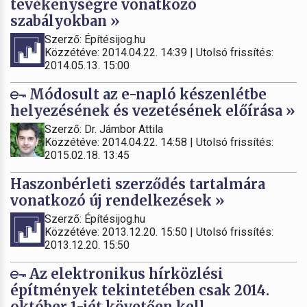
tevékenységre vonatkozó
szabályokban »
Szerző: Építésijog.hu
Közzétéve: 2014.04.22. 14:39 | Utolsó frissítés:
2014.05.13. 15:00
Módosult az e-napló készenlétbe
helyezésének és vezetésének előírása »
Szerző: Dr. Jámbor Attila
Közzétéve: 2014.04.22. 14:58 | Utolsó frissítés:
2015.02.18. 13:45
Haszonbérleti szerződés tartalmára
vonatkozó új rendelkezések »
Szerző: Építésijog.hu
Közzétéve: 2013.12.20. 15:50 | Utolsó frissítés:
2013.12.20. 15:50
Az elektronikus hírközlési
építmények tekintetében csak 2014.
október 1-jét követően kell