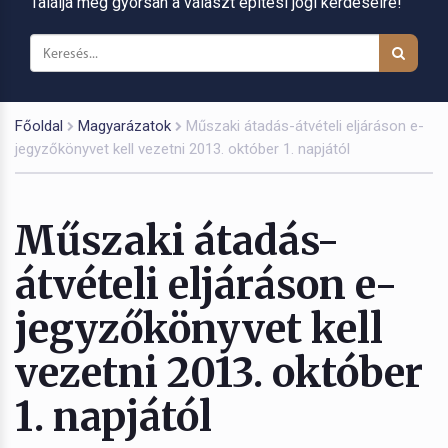
Találja meg gyorsan a választ építési jogi kérdéseire!
Főoldal
Magyarázatok
Műszaki átadás-átvételi eljáráson e-
jegyzőkönyvet kell vezetni 2013. október 1. napjától
Műszaki átadás-
átvételi eljáráson e-
jegyzőkönyvet kell
vezetni 2013. október
1. napjától