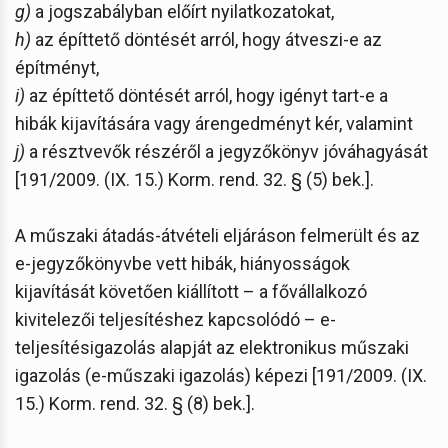
g)
a jogszabályban előírt nyilatkozatokat,
h)
az építtető döntését arról, hogy átveszi-e az
építményt,
i)
az építtető döntését arról, hogy igényt tart-e a
hibák kijavítására vagy árengedményt kér, valamint
j)
a résztvevők részéről a jegyzőkönyv jóváhagyását
[191/2009. (IX. 15.) Korm. rend. 32. § (5) bek.].
A műszaki átadás-átvételi eljáráson felmerült és az
e-jegyzőkönyvbe vett hibák, hiányosságok
kijavítását követően kiállított – a fővállalkozó
kivitelezői teljesítéshez kapcsolódó – e-
teljesítésigazolás alapját az elektronikus műszaki
igazolás (e-műszaki igazolás) képezi [191/2009. (IX.
15.) Korm. rend. 32. § (8) bek.].