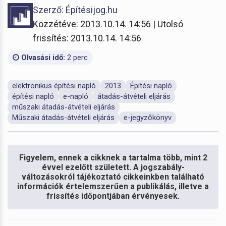
Szerző: Építésijog.hu
Közzétéve: 2013.10.14. 14:56 | Utolsó
frissítés: 2013.10.14. 14:56
Olvasási idő:
2 perc
elektronikus építési napló
2013
Építési napló
építési napló
e-napló
átadás-átvételi eljárás
műszaki átadás-átvételi eljárás
Műszaki átadás-átvételi eljárás
e-jegyzőkönyv
Figyelem, ennek a cikknek a tartalma több, mint 2
évvel ezelőtt született. A jogszabály-
változásokról tájékoztató cikkeinkben található
információk értelemszerűen a publikálás, illetve a
frissítés időpontjában érvényesek.