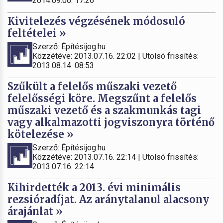
2014.09.06. 17:26
Kivitelezés végzésének módosuló
feltételei »
Szerző: Építésijog.hu
Közzétéve: 2013.07.16. 22:02 | Utolsó frissítés:
2013.08.14. 08:53
Szűkült a felelős műszaki vezető
felelősségi köre. Megszűnt a felelős
műszaki vezető és a szakmunkás tagi
vagy alkalmazotti jogviszonyra történő
kötelezése »
Szerző: Építésijog.hu
Közzétéve: 2013.07.16. 22:14 | Utolsó frissítés:
2013.07.16. 22:14
Kihirdették a 2013. évi minimális
rezsióradíjat. Az aránytalanul alacsony
árajánlat »