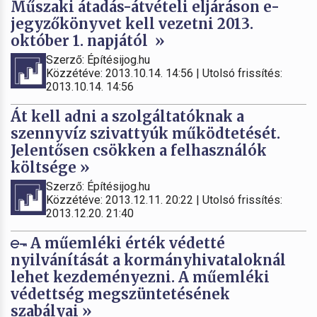
Műszaki átadás-átvételi eljáráson e-
jegyzőkönyvet kell vezetni 2013.
október 1. napjától »
Szerző: Építésijog.hu
Közzétéve: 2013.10.14. 14:56 | Utolsó frissítés:
2013.10.14. 14:56
Át kell adni a szolgáltatóknak a
szennyvíz szivattyúk működtetését.
Jelentősen csökken a felhasználók
költsége »
Szerző: Építésijog.hu
Közzétéve: 2013.12.11. 20:22 | Utolsó frissítés:
2013.12.20. 21:40
A műemléki érték védetté
nyilvánítását a kormányhivataloknál
lehet kezdeményezni. A műemléki
védettség megszüntetésének
szabályai »