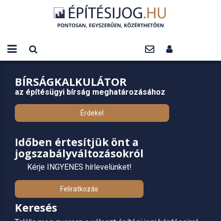
BÍRSÁGKALKULÁTOR
az építésügyi bírság meghatározásához
Érdekel
Időben értesítjük önt a
jogszabályváltozásokról
Kérje INGYENES hírlevelünket!
Feliratkozás
Keresés