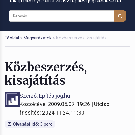
Találja meg gyorsan a választ építési jogi kérdéseire!
Főoldal
Magyarázatok
Közbeszerzés, kisajátítás
Közbeszerzés,
kisajátítás
Szerző: Építésijog.hu
Közzétéve: 2009.05.07. 19:26 | Utolsó
frissítés: 2024.11.24. 11:30
Olvasási idő:
3 perc