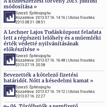
A közbeszerzési törvény 2013. júniusi
módosítása »
Szerző: Építésijog.hu
Közzétéve: 2013.07.16. 14:16 | Utolsó frissítés:
2013.08.31. 08:51
A Lechner Lajos Tudásközpont feladata
lett a régészeti lelőhely és a műemléki
érték védetté nyilvánításának
előkészítése »
Szerző: Építésijog.hu
Közzétéve: 2013.07.16. 16:48 | Utolsó frissítés:
2013.07.19. 20:38
Bevezették a kötelező fizetési
határidőt. Nőtt a késedelmi kamat »
Szerző: Építésijog.hu
Közzétéve: 2013.07.16. 19:12 | Utolsó frissítés:
2013.07.16. 22:27
04. Törölhetők a nemfizető