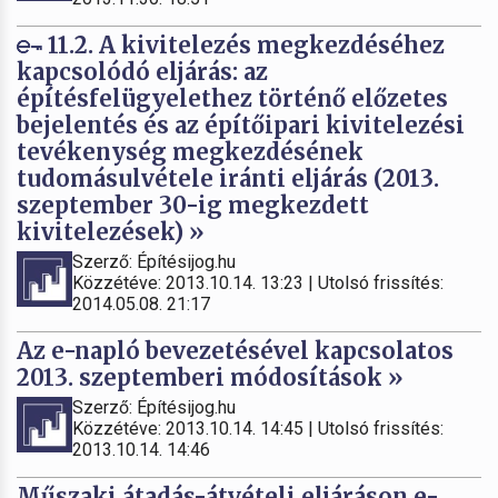
11.2. A kivitelezés megkezdéséhez
kapcsolódó eljárás: az
építésfelügyelethez történő előzetes
bejelentés és az építőipari kivitelezési
tevékenység megkezdésének
tudomásulvétele iránti eljárás (2013.
szeptember 30-ig megkezdett
kivitelezések) »
Szerző: Építésijog.hu
Közzétéve: 2013.10.14. 13:23 | Utolsó frissítés:
2014.05.08. 21:17
Az e-napló bevezetésével kapcsolatos
2013. szeptemberi módosítások »
Szerző: Építésijog.hu
Közzétéve: 2013.10.14. 14:45 | Utolsó frissítés:
2013.10.14. 14:46
Műszaki átadás-átvételi eljáráson e-