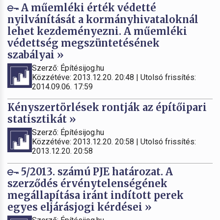
A műemléki érték védetté
nyilvánítását a kormányhivataloknál
lehet kezdeményezni. A műemléki
védettség megszüntetésének
szabályai »
Szerző: Építésijog.hu
Közzétéve: 2013.12.20. 20:48 | Utolsó frissítés:
2014.09.06. 17:59
Kényszertörlések rontják az építőipari
statisztikát »
Szerző: Építésijog.hu
Közzétéve: 2013.12.20. 20:58 | Utolsó frissítés:
2013.12.20. 20:58
5/2013. számú PJE határozat. A
szerződés érvénytelenségének
megállapítása iránt indított perek
egyes eljárásjogi kérdései »