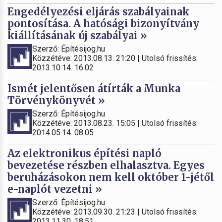
Engedélyezési eljárás szabályainak
pontosítása. A hatósági bizonyítvány
kiállításának új szabályai »
Szerző: Építésijog.hu
Közzétéve: 2013.08.13. 21:20 | Utolsó frissítés:
2013.10.14. 16:02
Ismét jelentősen átírták a Munka
Törvénykönyvét »
Szerző: Építésijog.hu
Közzétéve: 2013.08.23. 15:05 | Utolsó frissítés:
2014.05.14. 08:05
Az elektronikus építési napló
bevezetése részben elhalasztva. Egyes
beruházásokon nem kell október 1-jétől
e-naplót vezetni »
Szerző: Építésijog.hu
Közzétéve: 2013.09.30. 21:23 | Utolsó frissítés:
2013.11.30. 18:51