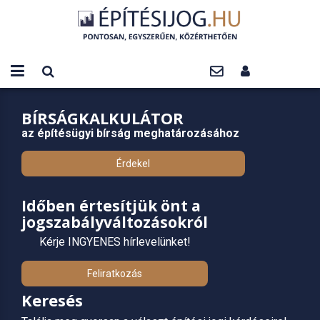
BÍRSÁGKALKULÁTOR
az építésügyi bírság meghatározásához
Érdekel
Időben értesítjük önt a
jogszabályváltozásokról
Kérje INGYENES hírlevelünket!
Feliratkozás
Keresés