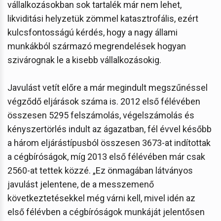
vállalkozásokban sok tartalék már nem lehet,
likviditási helyzetük zömmel katasztrofális, ezért
kulcsfontosságú kérdés, hogy a nagy állami
munkákból származó megrendelések hogyan
szivárognak le a kisebb vállalkozásokig.
Javulást vetít előre a már megindult megszűnéssel
végződő eljárások száma is. 2012 első félévében
összesen 5295 felszámolás, végelszámolás és
kényszertörlés indult az ágazatban, fél évvel később
a három eljárástípusból összesen 3673-at indítottak
a cégbíróságok, míg 2013 első félévében már csak
2560-at tettek közzé. „Ez önmagában látványos
javulást jelentene, de a messzemenő
következtetésekkel még várni kell, mivel idén az
első félévben a cégbíróságok munkáját jelentősen