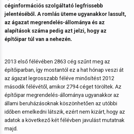
céginformációs szolgáltató legfrissebb
jelentéséből. A romlás üteme ugyanakkor lassult,
az ágazat megrendelés-állománya és az
alapítások száma pedig azt jelzi, hogy az
építőipar túl van a nehezén.
2013 első félévében 2863 cég szűnt meg az
építőiparban, így mostantól ez a hat hónap veszi át
az ágazat legrosszabb féléve minősítést 2012
második félévétől, amikor 2794 céget töröltek. Az
építőipar megrendelés-állománya ugyanakkor az
állami beruházásoknak köszönhetően az utóbbi
időben emelkedni látszik, ezért nem kizárt, hogy az
adatok a következő két félévben javulást mutatnak
majd.