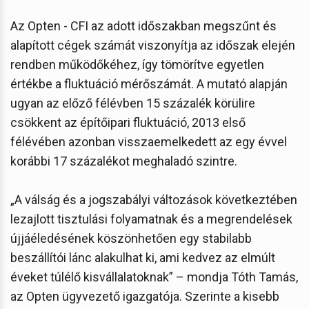
Az Opten - CFI az adott időszakban megszűnt és
alapított cégek számát viszonyítja az időszak elején
rendben működőkéhez, így tömörítve egyetlen
értékbe a fluktuáció mérőszámát. A mutató alapján
ugyan az előző félévben 15 százalék körülire
csökkent az építőipari fluktuáció, 2013 első
félévében azonban visszaemelkedett az egy évvel
korábbi 17 százalékot meghaladó szintre.
„A válság és a jogszabályi változások következtében
lezajlott tisztulási folyamatnak és a megrendelések
újjáéledésének köszönhetően egy stabilabb
beszállítói lánc alakulhat ki, ami kedvez az elmúlt
éveket túlélő kisvállalatoknak” – mondja Tóth Tamás,
az Opten ügyvezető igazgatója. Szerinte a kisebb