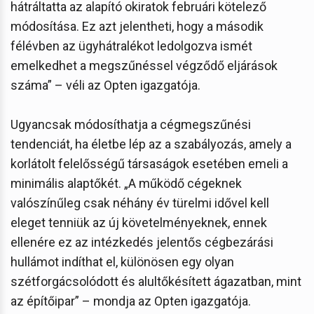
hátráltatta az alapító okiratok februári kötelező
módosítása. Ez azt jelentheti, hogy a második
félévben az ügyhátralékot ledolgozva ismét
emelkedhet a megszűnéssel végződő eljárások
száma” – véli az Opten igazgatója.
Ugyancsak módosíthatja a cégmegszűnési
tendenciát, ha életbe lép az a szabályozás, amely a
korlátolt felelősségű társaságok esetében emeli a
minimális alaptőkét. „A működő cégeknek
valószínűleg csak néhány év türelmi idővel kell
eleget tenniük az új követelményeknek, ennek
ellenére ez az intézkedés jelentős cégbezárási
hullámot indíthat el, különösen egy olyan
szétforgácsolódott és alultőkésített ágazatban, mint
az építőipar” – mondja az Opten igazgatója.