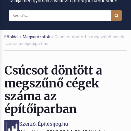
Találja meg gyorsan a választ építési jogi kérdéseire!
Főoldal
Magyarázatok
Csúcsot döntött a megszűnő cégek
száma az építőiparban
Csúcsot döntött a
megszűnő cégek
száma az
építőiparban
Szerző: Építésijog.hu