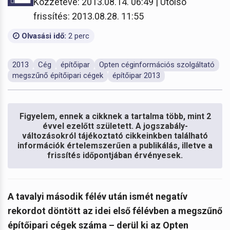
Közzétéve: 2013.08.14. 06:49 | Utolsó
frissítés: 2013.08.28. 11:55
Olvasási idő:
2 perc
2013
Cég
építőipar
Opten céginformációs szolgáltató
megszűnő építőipari cégek
építőipar 2013
Figyelem, ennek a cikknek a tartalma több, mint 2
évvel ezelőtt született. A jogszabály-
változásokról tájékoztató cikkeinkben található
információk értelemszerűen a publikálás, illetve a
frissítés időpontjában érvényesek.
A tavalyi második félév után ismét negatív
rekordot döntött az idei első félévben a megszűnő
építőipari cégek száma – derül ki az Opten