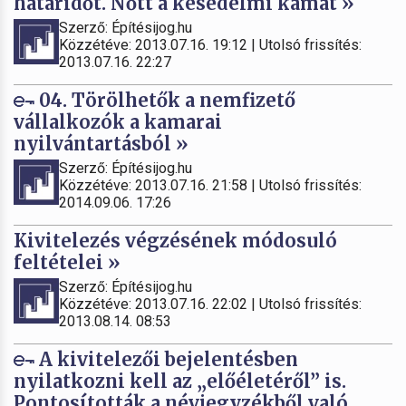
határidőt. Nőtt a késedelmi kamat »
Szerző: Építésijog.hu
Közzétéve: 2013.07.16. 19:12 | Utolsó frissítés:
2013.07.16. 22:27
04. Törölhetők a nemfizető
vállalkozók a kamarai
nyilvántartásból »
Szerző: Építésijog.hu
Közzétéve: 2013.07.16. 21:58 | Utolsó frissítés:
2014.09.06. 17:26
Kivitelezés végzésének módosuló
feltételei »
Szerző: Építésijog.hu
Közzétéve: 2013.07.16. 22:02 | Utolsó frissítés:
2013.08.14. 08:53
A kivitelezői bejelentésben
nyilatkozni kell az „előéletéről” is.
Pontosították a névjegyzékből való