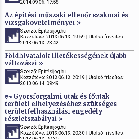
2014.09.06. 17:58
Az építési műszaki ellenőr szakmai és
vizsgakövetelményei »
Szerző: Építésijog.hu
Közzétéve: 2013.06.13. 19:59 | Utolsó frissítés:
2013.06.13. 23:42
Földhivatalok illetékességének újabb
változásai »
Szerző: Építésijog.hu
Közzétéve: 2013.06.13. 20:19 | Utolsó frissítés:
2013.06.14. 09:49
Gyorsforgalmi utak és főutak
területi elhelyezéséhez szükséges
területfelhasználási engedély
részletszabályai »
Szerző: Építésijog.hu
Közzétéve: 2013.06.13. 20:30 | Utolsó frissítés:
2013.06.13. 20:30