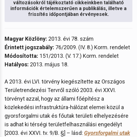
változásokról tájékoztató cikkeinkben található
információk értelemszerűen a publikálás, illetve a
frissítés időpontjában érvényesek.
Magyar Közlöny:
2013. évi 78. szám
Érintett jogszabály:
76/2009. (IV. 8.) Korm. rendelet
Módosította:
151/2013. (V. 17.) Korm. rendelet
Hatályos:
2013. május 18.
A 2013. évi LVI. törvény kiegészítette az Országos
Területrendezési Tervről szóló 2003. évi XXVI.
törvényt azzal, hogy az állami főépítész a
közlekedési infrastruktúra-hálózat elemei közül a
gyorsforgalmi utak és főutak területi elhelyezésére
is adhat ki térségi területfelhasználási engedélyt
[2003. évi XXVI. tv. 9/B. §] – lásd:
Gyorsforgalmi utak