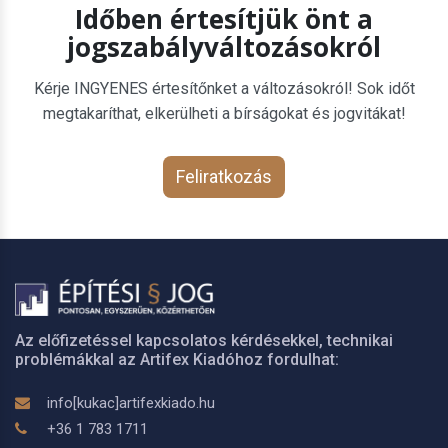
Időben értesítjük önt a
jogszabályváltozásokról
Kérje INGYENES értesítőnket a változásokról! Sok időt
megtakaríthat, elkerülheti a bírságokat és jogvitákat!
Feliratkozás
Az előfizetéssel kapcsolatos kérdésekkel, technikai
problémákkal az Artifex Kiadóhoz fordulhat:
info[kukac]artifexkiado.hu
+36 1 783 1711