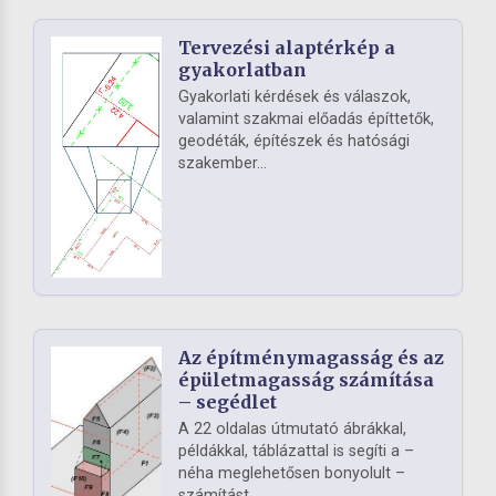
Tervezési alaptérkép a
gyakorlatban
Gyakorlati kérdések és válaszok,
valamint szakmai előadás építtetők,
geodéták, építészek és hatósági
szakember...
Az építménymagasság és az
épületmagasság számítása
– segédlet
A 22 oldalas útmutató ábrákkal,
példákkal, táblázattal is segíti a –
néha meglehetősen bonyolult –
számítást. ...