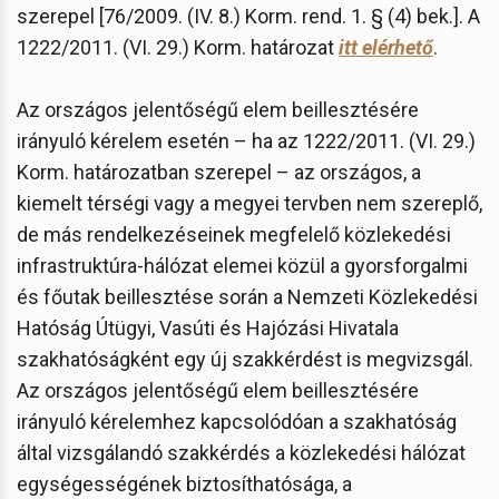
szerepel [76/2009. (IV. 8.) Korm. rend. 1. § (4) bek.]. A
1222/2011. (VI. 29.) Korm. határozat
itt elérhető
.
Az országos jelentőségű elem beillesztésére
irányuló kérelem esetén – ha az 1222/2011. (VI. 29.)
Korm. határozatban szerepel – az országos, a
kiemelt térségi vagy a megyei tervben nem szereplő,
de más rendelkezéseinek megfelelő közlekedési
infrastruktúra-hálózat elemei közül a gyorsforgalmi
és főutak beillesztése során a Nemzeti Közlekedési
Hatóság Útügyi, Vasúti és Hajózási Hivatala
szakhatóságként egy új szakkérdést is megvizsgál.
Az országos jelentőségű elem beillesztésére
irányuló kérelemhez kapcsolódóan a szakhatóság
által vizsgálandó szakkérdés a közlekedési hálózat
egységességének biztosíthatósága, a