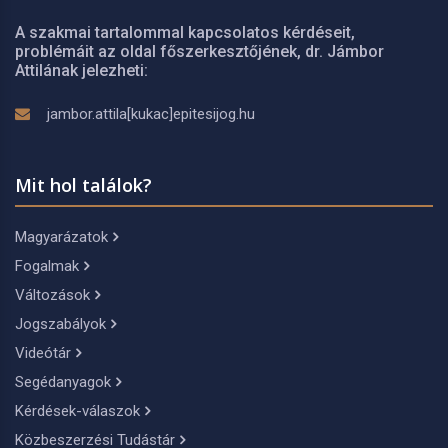
A szakmai tartalommal kapcsolatos kérdéseit,
problémáit az oldal főszerkesztőjének, dr. Jámbor
Attilának jelezheti:
jambor.attila[kukac]epitesijog.hu
Mit hol találok?
Magyarázatok
Fogalmak
Változások
Jogszabályok
Videótár
Segédanyagok
Kérdések-válaszok
Közbeszerzési Tudástár