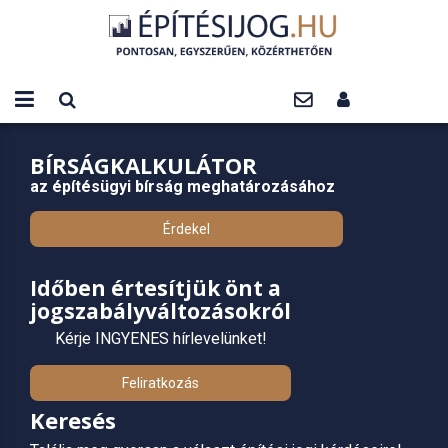
BÍRSÁGKALKULÁTOR
az építésügyi bírság meghatározásához
Érdekel
Időben értesítjük önt a
jogszabályváltozásokról
Kérje INGYENES hírlevelünket!
Feliratkozás
Keresés