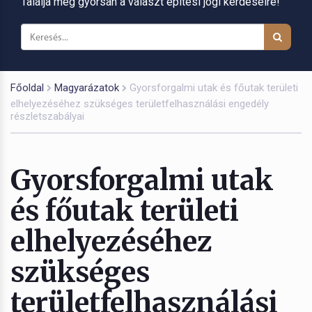
Találja meg gyorsan a választ építési jogi kérdéseire!
Főoldal
Magyarázatok
Gyorsforgalmi utak és főutak területi
elhelyezéséhez szükséges területfelhasználási engedély
részletszabályai
Gyorsforgalmi utak
és főutak területi
elhelyezéséhez
szükséges
területfelhasználási