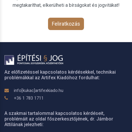
megtakaríthat, elkerülheti a bírságokat és jogvitákat!
Feliratkozás
Az előfizetéssel kapcsolatos kérdésekkel, technikai
problémákkal az Artifex Kiadóhoz fordulhat:
info[kukac]artifexkiado.hu
+36 1 783 1711
A szakmai tartalommal kapcsolatos kérdéseit,
problémáit az oldal főszerkesztőjének, dr. Jámbor
Attilának jelezheti: