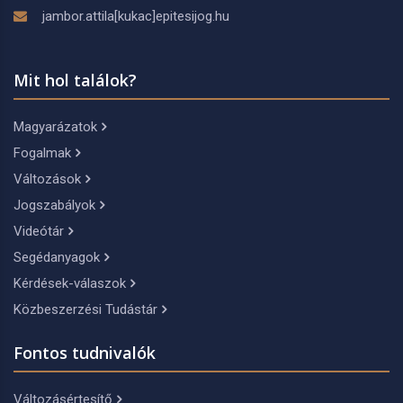
jambor.attila[kukac]epitesijog.hu
Mit hol találok?
Magyarázatok
Fogalmak
Változások
Jogszabályok
Videótár
Segédanyagok
Kérdések-válaszok
Közbeszerzési Tudástár
Fontos tudnivalók
Változásértesítő