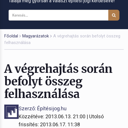
Találja meg gyorsan a választ építési jogi kérdéseire!
Főoldal
Magyarázatok
A végrehajtás során befolyt összeg
felhasználása
A végrehajtás során
befolyt összeg
felhasználása
Szerző: Építésijog.hu
Közzétéve: 2013.06.13. 21:00 | Utolsó
frissítés: 2013.06.17. 11:38