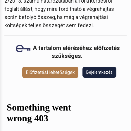
2/2013. számú határozatában arról a kérdésről
foglalt állást, hogy mire fordítható a végrehajtás
során befolyó összeg, ha még a végrehajtási
költségek teljes összegét sem fedezi.
A tartalom eléréséhez előfizetés
szükséges.
Előfizetési lehetőségek
Bejelentkezés