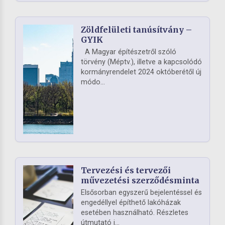
Zöldfelületi tanúsítvány –
GYIK
A Magyar építészetről szóló
törvény (Méptv.), illetve a kapcsolódó
kormányrendelet 2024 októberétől új
módo...
Tervezési és tervezői
művezetési szerződésminta
Elsősorban egyszerű bejelentéssel és
engedéllyel építhető lakóházak
esetében használható. Részletes
útmutató i...