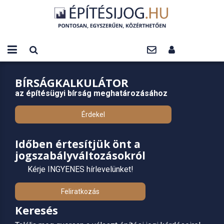
BÍRSÁGKALKULÁTOR
az építésügyi bírság meghatározásához
Érdekel
Időben értesítjük önt a
jogszabályváltozásokról
Kérje INGYENES hírlevelünket!
Feliratkozás
Keresés