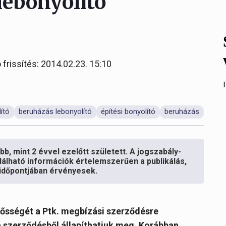
lebonyolító
 frissítés: 2014.02.23. 15:10
ító
beruházás lebonyolító
építési bonyolító
beruházás
b, mint 2 évvel ezelőtt született. A jogszabály-
lálható információk értelemszerűen a publikálás,
s időpontjában érvényesek.
elősségét a Ptk. megbízási szerződésre
a szerződésből állapíthatjuk meg. Korábban