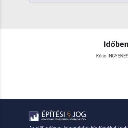
Időben
Kérje INGYENES é
Az előfizetéssel kapcsolatos kérdésekkel, tech