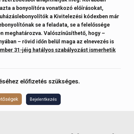
azta a bonyolítóra vonatkozó előírásokat,
ruházáslebonyolítók a Kivitelezési kódexben már
bonyolítónak se a feladata, se a felelőssége
ten meghatározva. Valószínűsíthető, hogy –
yában – rövid időn belül maga az elnevezés is
mber 31-jéig hatályos szabályozást ismerhetik
réséhez előfizetés szükséges.
hetőségek
Bejelentkezés