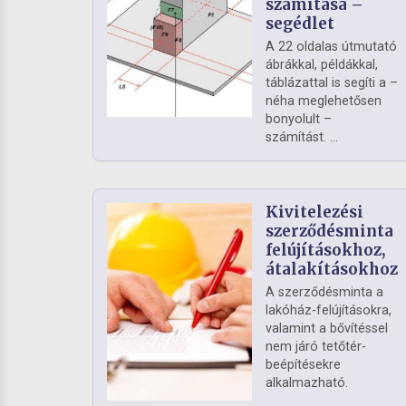
számítása –
segédlet
A 22 oldalas útmutató
ábrákkal, példákkal,
táblázattal is segíti a –
néha meglehetősen
bonyolult –
számítást. ...
Kivitelezési
szerződésminta
felújításokhoz,
átalakításokhoz
A szerződésminta a
lakóház-felújításokra,
valamint a bővítéssel
nem járó tetőtér-
beépítésekre
alkalmazható.