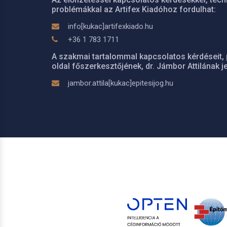
problémákkal az Artifex Kiadóhoz fordulhat:
info[kukac]artifexkiado.hu
+36 1 783 1711
A szakmai tartalommal kapcsolatos kérdéseit, 
oldal főszerkesztőjének, dr. Jámbor Attilának je
jambor.attila[kukac]epitesijog.hu