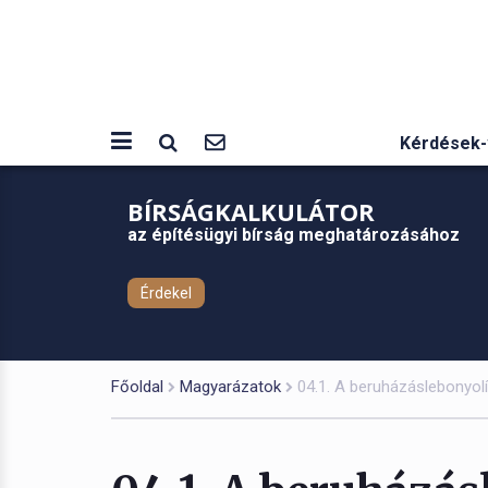
Kérdések-
BÍRSÁGKALKULÁTOR
az építésügyi bírság meghatározásához
Érdekel
Főoldal
Magyarázatok
04.1. A beruházáslebonyolí