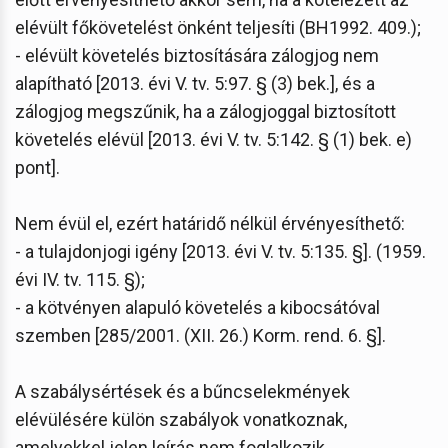
elévült főkövetelést önként teljesíti (BH1992. 409.);
- elévült követelés biztosítására zálogjog nem
alapítható [2013. évi V. tv. 5:97. § (3) bek.], és a
zálogjog megszűnik, ha a zálogjoggal biztosított
követelés elévül [2013. évi V. tv. 5:142. § (1) bek. e)
pont].
Nem évül el, ezért határidő nélkül érvényesíthető:
- a tulajdonjogi igény [2013. évi V. tv. 5:135. §]. (1959.
évi IV. tv. 115. §);
- a kötvényen alapuló követelés a kibocsátóval
szemben [285/2001. (XII. 26.) Korm. rend. 6. §].
A szabálysértések és a bűncselekmények
elévülésére külön szabályok vonatkoznak,
amelyekkel jelen leírás nem foglalkozik.