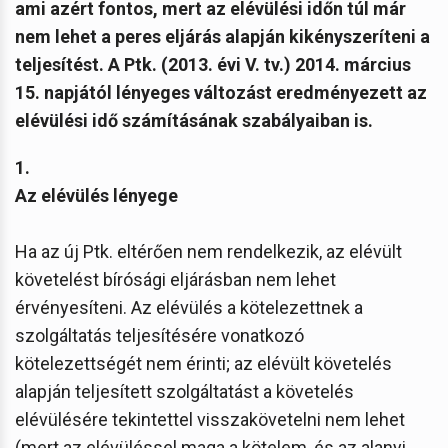
ami azért fontos, mert az elévülési időn túl már
nem lehet a peres eljárás alapján kikényszeríteni a
teljesítést. A Ptk. (2013. évi V. tv.) 2014. március
15. napjától lényeges változást eredményezett az
elévülési idő számításának szabályaiban is.
1.
Az elévülés lényege
Ha az új Ptk. eltérően nem rendelkezik, az elévült
követelést bírósági eljárásban nem lehet
érvényesíteni. Az elévülés a kötelezettnek a
szolgáltatás teljesítésére vonatkozó
kötelezettségét nem érinti; az elévült követelés
alapján teljesített szolgáltatást a követelés
elévülésére tekintettel visszakövetelni nem lehet
(mert az elévüléssel maga a kötelem, és az alanyi