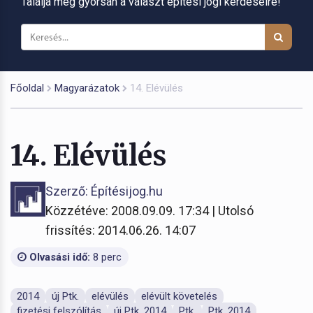
Találja meg gyorsan a választ építési jogi kérdéseire!
Főoldal
Magyarázatok
14. Elévülés
14. Elévülés
Szerző: Építésijog.hu
Közzétéve: 2008.09.09. 17:34 | Utolsó
frissítés: 2014.06.26. 14:07
Olvasási idő:
8 perc
2014
új Ptk.
elévülés
elévült követelés
fizetési felszólítás
új Ptk. 2014
Ptk.
Ptk. 2014