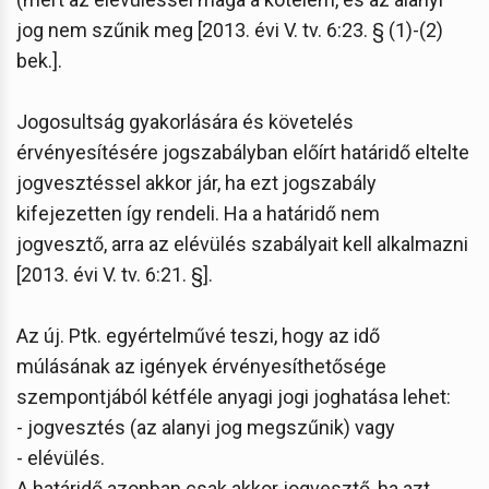
jog nem szűnik meg [2013. évi V. tv. 6:23. § (1)-(2)
bek.].
Jogosultság gyakorlására és követelés
érvényesítésére jogszabályban előírt határidő eltelte
jogvesztéssel akkor jár, ha ezt jogszabály
kifejezetten így rendeli. Ha a határidő nem
jogvesztő, arra az elévülés szabályait kell alkalmazni
[2013. évi V. tv. 6:21. §].
Az új. Ptk. egyértelművé teszi, hogy az idő
múlásának az igények érvényesíthetősége
szempontjából kétféle anyagi jogi joghatása lehet:
- jogvesztés (az alanyi jog megszűnik) vagy
- elévülés.
A határidő azonban csak akkor jogvesztő, ha azt