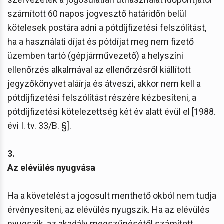
számított 60 napos jogvesztő határidőn belül
kötelesek postára adni a pótdíjfizetési felszólítást,
ha a használati díjat és pótdíjat meg nem fizető
üzemben tartó (gépjárművezető) a helyszíni
ellenőrzés alkalmával az ellenőrzésről kiállított
jegyzőkönyvet aláírja és átveszi, akkor nem kell a
pótdíjfizetési felszólítást részére kézbesíteni, a
pótdíjfizetési kötelezettség két év alatt évül el [1988.
évi I. tv. 33/B. §].
3.
Az elévülés nyugvása
Ha a követelést a jogosult menthető okból nem tudja
érvényesíteni, az elévülés nyugszik. Ha az elévülés
nyugszik, az akadály megszűnésétől számított