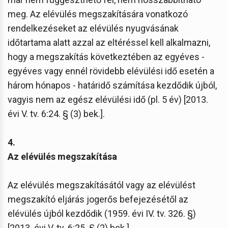
meg. Az elévülés megszakítására vonatkozó
rendelkezéseket az elévülés nyugvásának
időtartama alatt azzal az eltéréssel kell alkalmazni,
hogy a megszakítás következtében az egyéves -
egyéves vagy ennél rövidebb elévülési idő esetén a
három hónapos - határidő számítása kezdődik újból,
vagyis nem az egész elévülési idő (pl. 5 év) [2013.
évi V. tv. 6:24. § (3) bek.].
4.
Az elévülés megszakítása
Az elévülés megszakításától vagy az elévülést
megszakító eljárás jogerős befejezésétől az
elévülés újból kezdődik (1959. évi IV. tv. 326. §)
[2013. évi V. tv. 6:25. § (2) bek.].