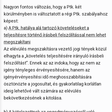
Nagyon fontos változás, hogy a Ptk. két
körülményben is változtatott a régi Ptk. szabályaihoz
képest:
a)
A Ptk. hatálya alá tartozó követeléseket a
teljesítésre történő írásbeli felszólítással nem lehet
megszakítani
Az elévülés megszakításra vezető jogi tények közül
elhagyta a „követelés teljesítésére irányuló írásbeli
felszólítást”. Ennek az az indoka, hogy az nem az
igény tényleges érvényesítésére, hanem az
igényérvényesítési idő meghosszabbítására
ösztönözte a jogosultat, és gyakorlatilag korlátlan
ideig lehetővé vált számára az elévülés
bekövetkezésének a kitolása.
b)
A kötelezettnek az engedményezésről való