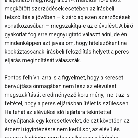
megkötött szerződések esetében az írásbeli
felszólítás a jövőben – kizárólag ezen szerződések
vonatkozásában – megszakítja-e az elévülést. A bíró
gyakorlat fog erre megnyugtató választ adni, de én
mindenképpen azt javaslom, hogy hitelezőként ne
kockáztassanak: írásbeli felszólítás helyett a peres
eljárás megindítását válasszák.
Fontos felhívni arra is a figyelmet, hogy a kereset
benyújtása önmagában nem lesz az elévülést
megszakítását eredményező körülmény, mert az is
feltétel, hogy a peres eljárásban ítélet is szülessen.
Ha tehát az elévülési idő lejártára tekintettel
benyújtanak egy keresetlevelet, de ezt követően az
érdemi ügyintézésre nem kerül sor, az elévülés
megszakadására nem lesz alkalmas a bírósági