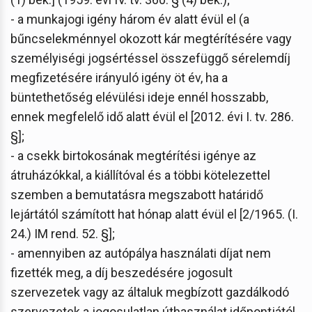
- a munkajogi igény három év alatt évül el (a
bűncselekménnyel okozott kár megtérítésére vagy
személyiségi jogsértéssel összefüggő sérelemdíj
megfizetésére irányuló igény öt év, ha a
büntethetőség elévülési ideje ennél hosszabb,
ennek megfelelő idő alatt évül el [2012. évi I. tv. 286.
§];
- a csekk birtokosának megtérítési igénye az
átruházókkal, a kiállítóval és a többi kötelezettel
szemben a bemutatásra megszabott határidő
lejártától számított hat hónap alatt évül el [2/1965. (I.
24.) IM rend. 52. §];
- amennyiben az autópálya használati díjat nem
fizették meg, a díj beszedésére jogosult
szervezetek vagy az általuk megbízott gazdálkodó
szervezetek a jogosulatlan úthasználat időpontjától