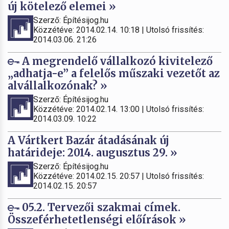
új kötelező elemei »
Szerző: Építésijog.hu
Közzétéve: 2014.02.14. 10:18 | Utolsó frissítés:
2014.03.06. 21:26
A megrendelő vállalkozó kivitelező
„adhatja-e” a felelős műszaki vezetőt az
alvállalkozónak? »
Szerző: Építésijog.hu
Közzétéve: 2014.02.14. 13:00 | Utolsó frissítés:
2014.03.09. 10:22
A Vártkert Bazár átadásának új
határideje: 2014. augusztus 29. »
Szerző: Építésijog.hu
Közzétéve: 2014.02.15. 20:57 | Utolsó frissítés:
2014.02.15. 20:57
05.2. Tervezői szakmai címek.
Összeférhetetlenségi előírások »