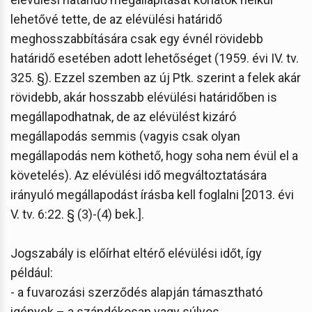
lehetővé tette, de az elévülési határidő
meghosszabbítására csak egy évnél rövidebb
határidő esetében adott lehetőséget (1959. évi IV. tv.
325. §). Ezzel szemben az új Ptk. szerint a felek akár
rövidebb, akár hosszabb elévülési határidőben is
megállapodhatnak, de az elévülést kizáró
megállapodás semmis (vagyis csak olyan
megállapodás nem köthető, hogy soha nem évül el a
követelés). Az elévülési idő megváltoztatására
irányuló megállapodást írásba kell foglalni [2013. évi
V. tv. 6:22. § (3)-(4) bek.].
Jogszabály is előírhat eltérő elévülési időt, így
például:
- a fuvarozási szerződés alapján támasztható
igények – a szándékosan vagy súlyos