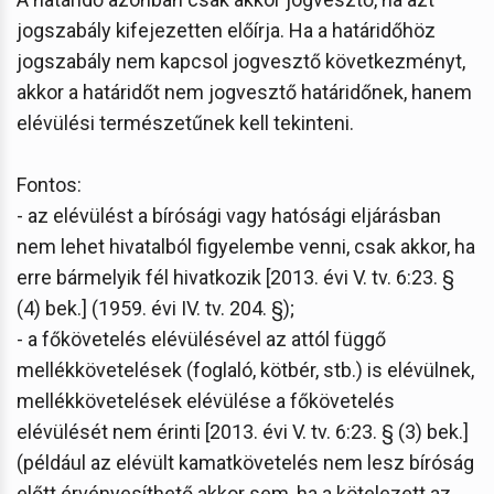
jogszabály kifejezetten előírja. Ha a határidőhöz
jogszabály nem kapcsol jogvesztő következményt,
akkor a határidőt nem jogvesztő határidőnek, hanem
elévülési természetűnek kell tekinteni.
Fontos:
- az elévülést a bírósági vagy hatósági eljárásban
nem lehet hivatalból figyelembe venni, csak akkor, ha
erre bármelyik fél hivatkozik [2013. évi V. tv. 6:23. §
(4) bek.] (1959. évi IV. tv. 204. §);
- a főkövetelés elévülésével az attól függő
mellékkövetelések (foglaló, kötbér, stb.) is elévülnek,
mellékkövetelések elévülése a főkövetelés
elévülését nem érinti [2013. évi V. tv. 6:23. § (3) bek.]
(például az elévült kamatkövetelés nem lesz bíróság
előtt érvényesíthető akkor sem, ha a kötelezett az