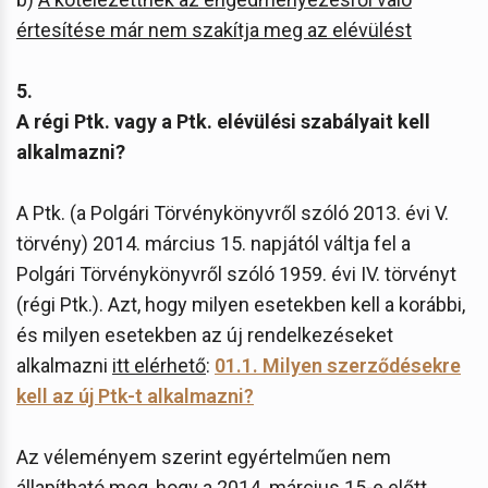
értesítése már nem szakítja meg az elévülést
5.
A régi Ptk. vagy a Ptk. elévülési szabályait kell
alkalmazni?
A Ptk. (a Polgári Törvénykönyvről szóló 2013. évi V.
törvény) 2014. március 15. napjától váltja fel a
Polgári Törvénykönyvről szóló 1959. évi IV. törvényt
(régi Ptk.). Azt, hogy milyen esetekben kell a korábbi,
és milyen esetekben az új rendelkezéseket
alkalmazni
itt elérhető
:
01.1. Milyen szerződésekre
kell az új Ptk-t alkalmazni?
Az véleményem szerint egyértelműen nem
állapítható meg, hogy a 2014. március 15-e előtt