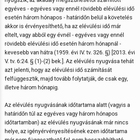
egyéves - egyéves vagy ennél rövidebb elévülési idő
esetén három hónapos - határidőn belül a követelés
akkor is érvényesíthető, ha az elévülési idő már
eltelt, vagy abból egy évnél - egyéves vagy ennél
rövidebb elévülési idő esetén három hónapnál -
kevesebb van hátra (1959. évi IV. tv. 326. §) [2013. évi
V. tv. 6:24. § (1)-(2) bek.]. Az elévülés nyugvása tehát
azt jelenti, hogy az elévülési idő számítását
felfüggesztik, majd tovább folytatják, de csak egy,
illetve három hónapig.
Az elévülés nyugvásának időtartama alatt (vagyis a
határidőn túl az egyéves vagy három hónapos
időtartamban) az elévülés nyugvásának már nincs
helye, az igényérvényesítésének ezen időtartama
már nem függeszthető fel, nem hosszabbítható