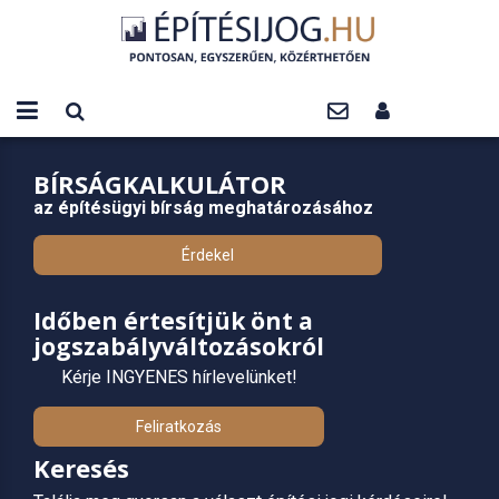
BÍRSÁGKALKULÁTOR
az építésügyi bírság meghatározásához
Érdekel
Időben értesítjük önt a
jogszabályváltozásokról
Kérje INGYENES hírlevelünket!
Feliratkozás
Keresés