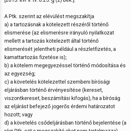
A Ptk. szerint az elévülést megszakítja
a) a tartozásnak a kötelezett részéről történő
elismerése (az elismerésre irányuló nyilatkozat
mellett a tartozás kötelezett által történő
elismerését jelentheti például a részletfizetés, a
kamattartozás fizetése is);
b) a kötelem megegyezéssel történő módosítása és
az egyezség;
c) a követelés kötelezettel szembeni bírósági
eljárásban történő érvényesítése (kereset,
viszontkereset, beszámítási kifogás), ha a bíróság
az eljárást befejező jogerős érdemi határozatot
hozott; vagy
d) a követelés csődeljárásban történő bejelentése (a
régi Ptk. ezt a megszakító okot nem tartalmazza)