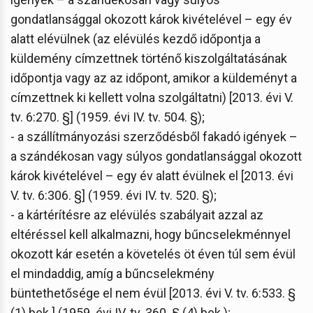
gondatlansággal okozott károk kivételével – egy év
alatt elévülnek (az elévülés kezdő időpontja a
küldemény címzettnek történő kiszolgáltatásának
időpontja vagy az az időpont, amikor a küldeményt a
címzettnek ki kellett volna szolgáltatni) [2013. évi V.
tv. 6:270. §] (1959. évi IV. tv. 504. §);
- a szállítmányozási szerződésből fakadó igények –
a szándékosan vagy súlyos gondatlansággal okozott
károk kivételével – egy év alatt évülnek el [2013. évi
V. tv. 6:306. §] (1959. évi IV. tv. 520. §);
- a kártérítésre az elévülés szabályait azzal az
eltéréssel kell alkalmazni, hogy bűncselekménnyel
okozott kár esetén a követelés öt éven túl sem évül
el mindaddig, amíg a bűncselekmény
büntethetősége el nem évül [2013. évi V. tv. 6:533. §
(1) bek.] (1959. évi IV. tv. 360. § (4) bek.);