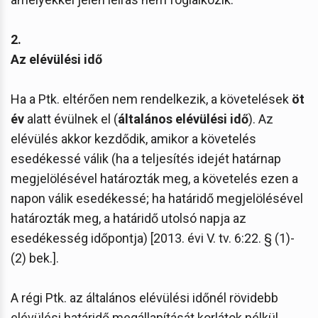
2.
Az elévülési idő
Ha a Ptk. eltérően nem rendelkezik, a követelések
öt
év
alatt évülnek el (
általános elévülési idő
). Az
elévülés akkor kezdődik, amikor a követelés
esedékessé válik (ha a teljesítés idejét határnap
megjelölésével határozták meg, a követelés ezen a
napon válik esedékessé; ha határidő megjelölésével
határozták meg, a határidő utolsó napja az
esedékesség időpontja) [2013. évi V. tv. 6:22. § (1)-
(2) bek.].
A régi Ptk. az általános elévülési időnél rövidebb
elévülési határidő megállapítását korlátok nélkül