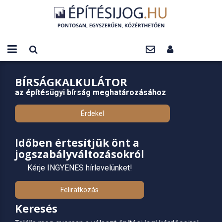
BÍRSÁGKALKULÁTOR
az építésügyi bírság meghatározásához
Érdekel
Időben értesítjük önt a
jogszabályváltozásokról
Kérje INGYENES hírlevelünket!
Feliratkozás
Keresés