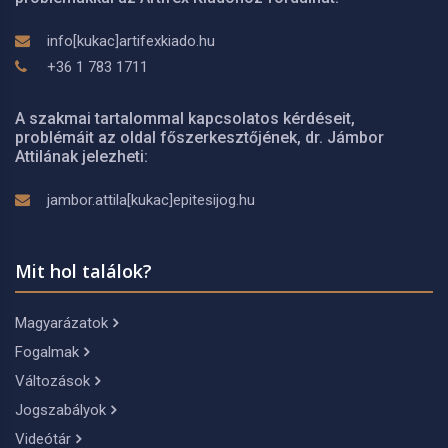
info[kukac]artifexkiado.hu
+36 1 783 1711
A szakmai tartalommal kapcsolatos kérdéseit,
problémáit az oldal főszerkesztőjének, dr. Jámbor
Attilának jelezheti:
jambor.attila[kukac]epitesijog.hu
Mit hol találok?
Magyarázatok
Fogalmak
Változások
Jogszabályok
Videótár