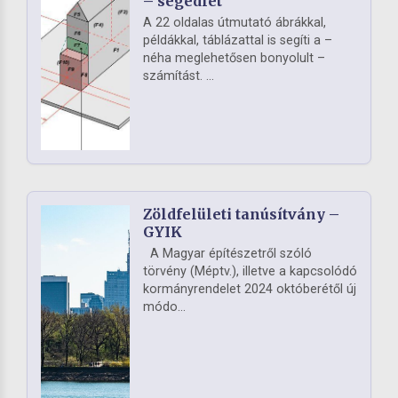
– segédlet
A 22 oldalas útmutató ábrákkal,
példákkal, táblázattal is segíti a –
néha meglehetősen bonyolult –
számítást. ...
Zöldfelületi tanúsítvány –
GYIK
A Magyar építészetről szóló
törvény (Méptv.), illetve a kapcsolódó
kormányrendelet 2024 októberétől új
módo...