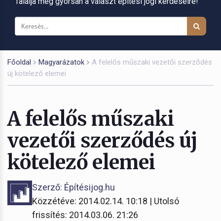
Találja meg gyorsan a választ építési jogi kérdéseire!
Főoldal
Magyarázatok
A felelős műszaki vezetői szerződés
új kötelező elemei
A felelős műszaki
vezetői szerződés új
kötelező elemei
Szerző: Építésijog.hu
Közzétéve: 2014.02.14. 10:18 | Utolsó
frissítés: 2014.03.06. 21:26