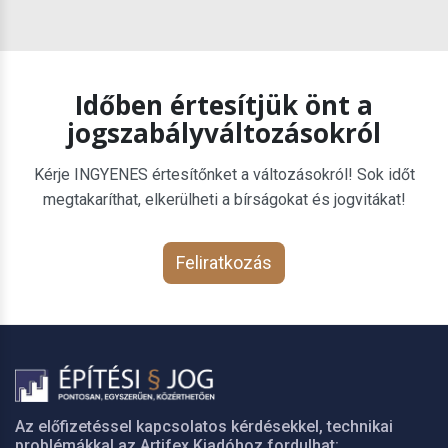
Időben értesítjük önt a
jogszabályváltozásokról
Kérje INGYENES értesítőnket a változásokról! Sok időt
megtakaríthat, elkerülheti a bírságokat és jogvitákat!
Feliratkozás
Az előfizetéssel kapcsolatos kérdésekkel, technikai
problémákkal az Artifex Kiadóhoz fordulhat: