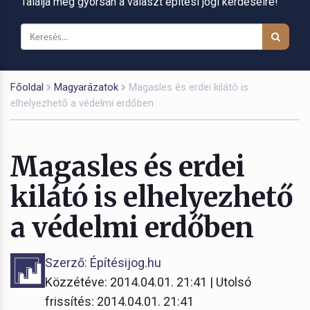
Találja meg gyorsan a választ építési jogi kérdéseire!
Főoldal
Magyarázatok
Magasles és erdei kilátó is
elhelyezhető a védelmi erdőben
Magasles és erdei
kilátó is elhelyezhető
a védelmi erdőben
Szerző: Építésijog.hu
Közzétéve: 2014.04.01. 21:41 | Utolsó
frissítés: 2014.04.01. 21:41