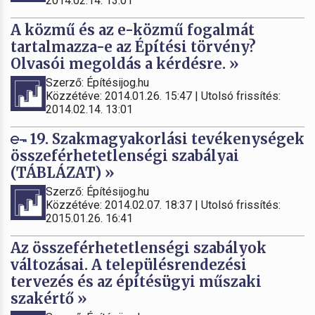
2014.02.14. 13:01
A közmű és az e-közmű fogalmát
tartalmazza-e az Építési törvény?
Olvasói megoldás a kérdésre. »
Szerző: Építésijog.hu
Közzétéve: 2014.01.26. 15:47 | Utolsó frissítés:
2014.02.14. 13:01
19. Szakmagyakorlási tevékenységek
összeférhetetlenségi szabályai
(TÁBLÁZAT) »
Szerző: Építésijog.hu
Közzétéve: 2014.02.07. 18:37 | Utolsó frissítés:
2015.01.26. 16:41
Az összeférhetetlenségi szabályok
változásai. A településrendezési
tervezés és az építésügyi műszaki
szakértő »