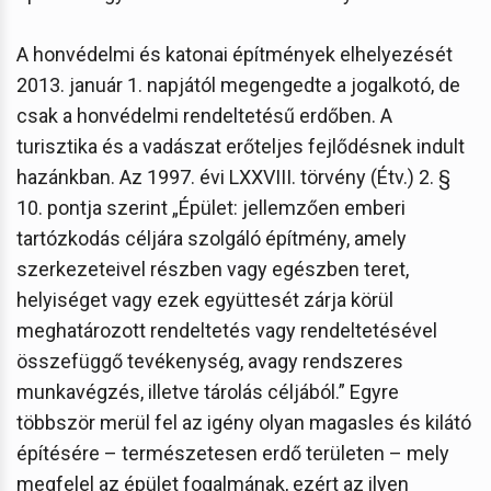
A honvédelmi és katonai építmények elhelyezését
2013. január 1. napjától megengedte a jogalkotó, de
csak a honvédelmi rendeltetésű erdőben. A
turisztika és a vadászat erőteljes fejlődésnek indult
hazánkban. Az 1997. évi LXXVIII. törvény (Étv.) 2. §
10. pontja szerint „Épület: jellemzően emberi
tartózkodás céljára szolgáló építmény, amely
szerkezeteivel részben vagy egészben teret,
helyiséget vagy ezek együttesét zárja körül
meghatározott rendeltetés vagy rendeltetésével
összefüggő tevékenység, avagy rendszeres
munkavégzés, illetve tárolás céljából.” Egyre
többször merül fel az igény olyan magasles és kilátó
építésére – természetesen erdő területen – mely
megfelel az épület fogalmának, ezért az ilyen