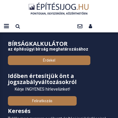
BÍRSÁGKALKULÁTOR
az építésügyi bírság meghatározásához
Érdekel
Időben értesítjük önt a
jogszabályváltozásokról
Kérje INGYENES hírlevelünket!
Feliratkozás
Keresés