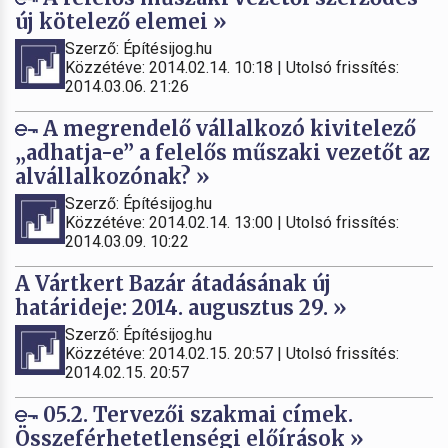
új kötelező elemei »
Szerző: Építésijog.hu
Közzétéve: 2014.02.14. 10:18 | Utolsó frissítés:
2014.03.06. 21:26
A megrendelő vállalkozó kivitelező
„adhatja-e” a felelős műszaki vezetőt az
alvállalkozónak? »
Szerző: Építésijog.hu
Közzétéve: 2014.02.14. 13:00 | Utolsó frissítés:
2014.03.09. 10:22
A Vártkert Bazár átadásának új
határideje: 2014. augusztus 29. »
Szerző: Építésijog.hu
Közzétéve: 2014.02.15. 20:57 | Utolsó frissítés:
2014.02.15. 20:57
05.2. Tervezői szakmai címek.
Összeférhetetlenségi előírások »