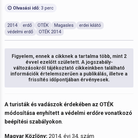
Olvasási idő:
3 perc
2014
erdő
OTÉK
Magasles
erdei kilátó
védelmi erdő
OTÉK 2014
Figyelem, ennek a cikknek a tartalma több, mint 2
évvel ezelőtt született. A jogszabály-
változásokról tájékoztató cikkeinkben található
információk értelemszerűen a publikálás, illetve a
frissítés időpontjában érvényesek.
A turisták és vadászok érdekében az OTÉK
módosítása enyhített a védelmi erdőre vonatkozó
beépítési szabályokon
.
Magyar Közlöny:
2014. évi 34. szám