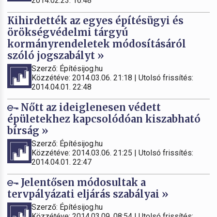
2014.02.23. 16:48
Kihirdették az egyes építésügyi és
örökségvédelmi tárgyú
kormányrendeletek módosításáról
szóló jogszabályt »
Szerző: Építésijog.hu
Közzétéve: 2014.03.06. 21:18 | Utolsó frissítés:
2014.04.01. 22:48
Nőtt az ideiglenesen védett
épületekhez kapcsolódóan kiszabható
bírság »
Szerző: Építésijog.hu
Közzétéve: 2014.03.06. 21:25 | Utolsó frissítés:
2014.04.01. 22:47
Jelentősen módosultak a
tervpályázati eljárás szabályai »
Szerző: Építésijog.hu
Közzétéve: 2014.03.09. 08:54 | Utolsó frissítés: