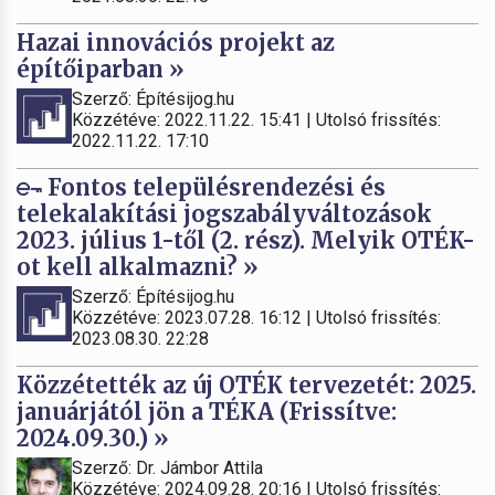
Hazai innovációs projekt az
építőiparban »
Szerző: Építésijog.hu
Közzétéve: 2022.11.22. 15:41 | Utolsó frissítés:
2022.11.22. 17:10
Fontos településrendezési és
telekalakítási jogszabályváltozások
2023. július 1-től (2. rész). Melyik OTÉK-
ot kell alkalmazni? »
Szerző: Építésijog.hu
Közzétéve: 2023.07.28. 16:12 | Utolsó frissítés:
2023.08.30. 22:28
Közzétették az új OTÉK tervezetét: 2025.
januárjától jön a TÉKA (Frissítve:
2024.09.30.) »
Szerző: Dr. Jámbor Attila
Közzétéve: 2024.09.28. 20:16 | Utolsó frissítés: