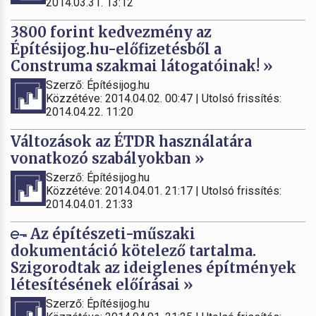
2014.03.31. 13:12
3800 forint kedvezmény az
Építésijog.hu-előfizetésből a
Construma szakmai látogatóinak! »
Szerző: Építésijog.hu
Közzétéve: 2014.04.02. 00:47 | Utolsó frissítés:
2014.04.22. 11:20
Változások az ÉTDR használatára
vonatkozó szabályokban »
Szerző: Építésijog.hu
Közzétéve: 2014.04.01. 21:17 | Utolsó frissítés:
2014.04.01. 21:33
Az építészeti-műszaki
dokumentáció kötelező tartalma.
Szigorodtak az ideiglenes építmények
létesítésének előírásai »
Szerző: Építésijog.hu