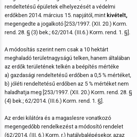
rendeltetésű épületek elhelyezését a védelmi
erdőkben 2014. március 15. napjától, mint
kivételt,
megengedte a jogalkotó [253/1997. (XII. 20.) Korm.
rend. 28. § (3) bek.; 62/2014. (III.6.) Korm. rend. 1. §].
A módosítás szerint nem csak a 10 hektárt
meghaladó területnagyságú telken, hanem általában
az erdők területének telkén a beépítés mértéke
a) gazdasági rendeltetésű erdőben a 0,5 % mértéket,
b) jóléti rendeltetésű erdőben az 5 % mértéket nem
haladhatja meg [253/1997. (XII. 20.) Korm. rend. 28. §
(4) bek.; 62/2014. (III.6.) Korm. rend. 1. §].
Az erdei kilátóra és a magaslesre vonatkozó
megengedőbb rendelkezést a módosító rendelet
(62/2014. (III. 6.) Korm. r.) hatálybalépésekor, azaz