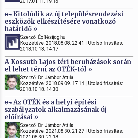
2017.01.11. 19:16
Kitolódik az új településrendezési
eszközök elkészítésére vonatkozó
határidő »
Szerző: Építésijog.hu
Közzétéve: 2018.08.08. 22:41 | Utolsó frissítés:
2018.10.18. 14:17
A Kossuth Lajos téri beruházások során
el lehet térni az OTÉK-tól »
Szerző: Dr. Jámbor Attila
Közzétéve: 2018.09.09. 17:14 | Utolsó frissítés:
2018.10.18. 14:30
Az OTÉK és a helyi építési
szabályzatok alkalmazásának új
előírásai »
Szerző: Dr. Jámbor Attila
Közzétéve: 2021.08.30. 21:27 | Utolsó frissítés:
2021.08.30. 22:18