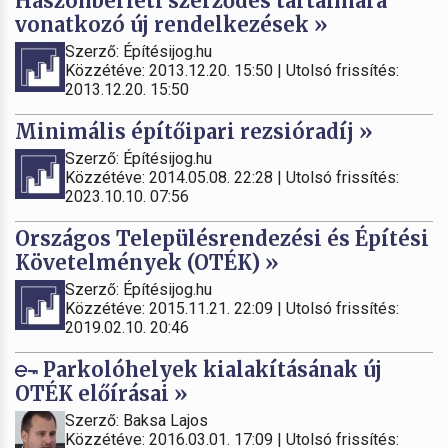
Haszonbérleti szerződés tartalmára
vonatkozó új rendelkezések »
Szerző: Építésijog.hu
Közzétéve: 2013.12.20. 15:50 | Utolsó frissítés:
2013.12.20. 15:50
Minimális építőipari rezsióradíj »
Szerző: Építésijog.hu
Közzétéve: 2014.05.08. 22:28 | Utolsó frissítés:
2023.10.10. 07:56
Országos Településrendezési és Építési
Követelmények (OTÉK) »
Szerző: Építésijog.hu
Közzétéve: 2015.11.21. 22:09 | Utolsó frissítés:
2019.02.10. 20:46
Parkolóhelyek kialakításának új
OTÉK előírásai »
Szerző: Baksa Lajos
Közzétéve: 2016.03.01. 17:09 | Utolsó frissítés: