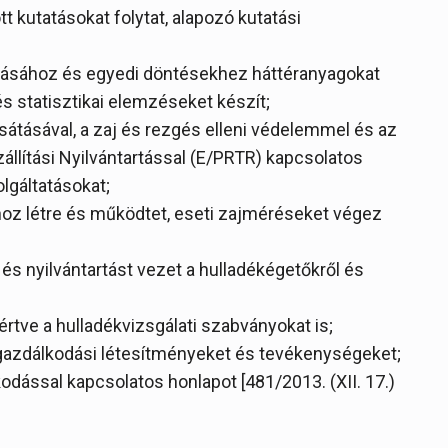
tt kutatásokat folytat, alapozó kutatási
akításához és egyedi döntésekhez háttéranyagokat
s statisztikai elemzéseket készít;
sátásával, a zaj és rezgés elleni védelemmel és az
llítási Nyilvántartással (E/PRTR) kapcsolatos
lgáltatásokat;
hoz létre és működtet, eseti zajméréseket végez
és nyilvántartást vezet a hulladékégetőkről és
értve a hulladékvizsgálati szabványokat is;
dékgazdálkodási létesítményeket és tevékenységeket;
lkodással kapcsolatos honlapot [481/2013. (XII. 17.)