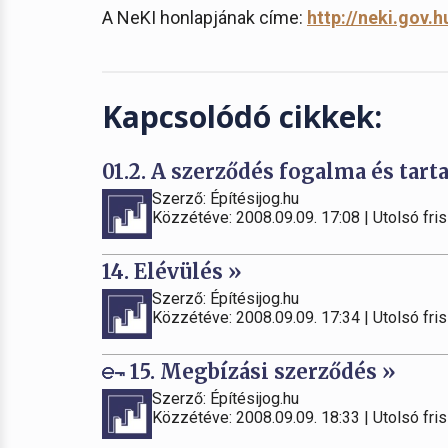
A NeKI honlapjának címe:
http://neki.gov.h
Kapcsolódó cikkek:
01.2. A szerződés fogalma és tart
Szerző: Építésijog.hu
Közzétéve: 2008.09.09. 17:08 | Utolsó fris
14. Elévülés »
Szerző: Építésijog.hu
Közzétéve: 2008.09.09. 17:34 | Utolsó fris
15. Megbízási szerződés »
Szerző: Építésijog.hu
Közzétéve: 2008.09.09. 18:33 | Utolsó fris