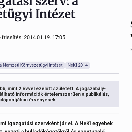
atási szerv: a
tügyi Intézet
 frissítés: 2014.01.19. 17:05
 a Nemzeti Környezetügyi Intézet
NeKI 2014
b, mint 2 évvel ezelőtt született. A jogszabály-
lálható információk értelemszerűen a publikálás,
s időpontjában érvényesek.
mi igazgatási szervként jár el. A NeKI egyebek
t, vezeti a hulladékégetőkről és nagytüzelő