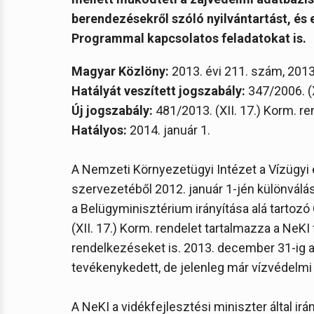
berendezésekről szóló nyilvántartást, és 
Programmal kapcsolatos feladatokat is.
Magyar Közlöny:
2013. évi 211. szám, 2013
Hatályát veszített jogszabály:
347/2006. (X
Új jogszabály:
481/2013. (XII. 17.) Korm. re
Hatályos:
2014. január 1.
A Nemzeti Környezetügyi Intézet a Vízügyi
szervezetéből 2012. január 1-jén különváláss
a Belügyminisztérium irányítása alá tartozó
(XII. 17.) Korm. rendelet tartalmazza a NeK
rendelkezéseket is. 2013. december 31-ig 
tevékenykedett, de jelenleg már vízvédelmi
A NeKI a vidékfejlesztési miniszter által ir