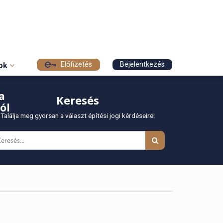
Előfizetés
Bejelentkezés
sok
a
Keresés
ól
Találja meg gyorsan a választ építési jogi kérdéseire!