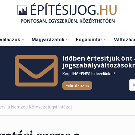
válaszok
Magyarázatok
Fogalomtár
Változá
Időben értesítjük önt 
jogszabályváltozásokr
Kérje INGYENES hírlevelünket!
Feliratkozás
erv: a Nemzeti Környezetügyi Intézet