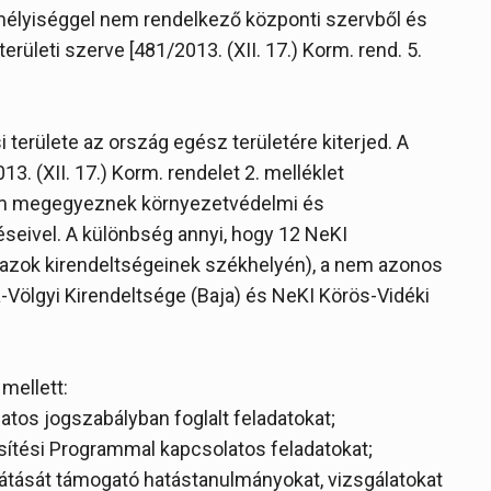
emélyiséggel nem rendelkező központi szervből és
területi szerve [481/2013. (XII. 17.) Korm. rend. 5.
 területe az ország egész területére kiterjed. A
3. (XII. 17.) Korm. rendelet 2. melléklet
nem megegyeznek környezetvédelmi és
eivel. A különbség annyi, hogy 12 NeKI
 azok kirendeltségeinek székhelyén), a nem azonos
Völgyi Kirendeltsége (Baja) és NeKI Körös-Vidéki
mellett:
atos jogszabályban foglalt feladatokat;
sítési Programmal kapcsolatos feladatokat;
llátását támogató hatástanulmányokat, vizsgálatokat