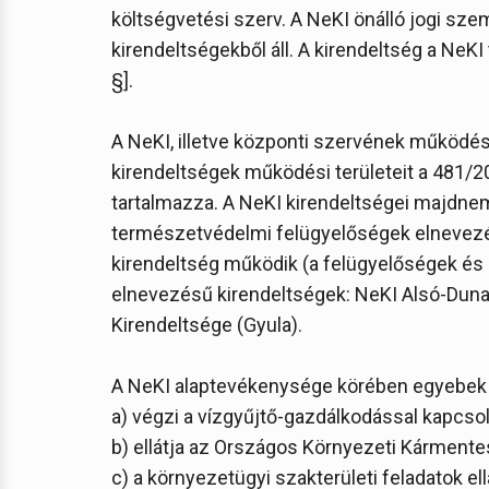
költségvetési szerv. A NeKI önálló jogi sz
kirendeltségekből áll. A kirendeltség a NeKI 
§].
A NeKI, illetve központi szervének működési
kirendeltségek működési területeit a 481/201
tartalmazza. A NeKI kirendeltségei majd
természetvédelmi felügyelőségek elnevezés
kirendeltség működik (a felügyelőségek és
elnevezésű kirendeltségek: NeKI Alsó-Duna-
Kirendeltsége (Gyula).
A NeKI alaptevékenysége körében egyebek 
a) végzi a vízgyűjtő-gazdálkodással kapcsol
b) ellátja az Országos Környezeti Kármente
c) a környezetügyi szakterületi feladatok e