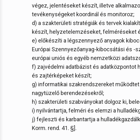
végez, jelentéseket készít, illetve alkalmazo
tevékenységeket koordinál és monitoroz;
d) a szakterületi stratégiák és tervek kial
készít, helyzetelemzéseket, felméréseket é
e) előkészíti a légszennyező anyagok kiboc
Európai Szennyezőanyag-kibocsátási és -szá
európai uniós és egyéb nemzetközi adatszo
f) zajvédelmi adatbázist és adatközpontot 
és zajtérképeket készít;
g) informatikai szakrendszereket működtet 
nagytüzelő berendezésekről;
h) szakterületi szabványokat dolgoz ki, bele
i) nyilvántartja, felméri és elemzi a hulla
j) fejleszti és karbantartja a hulladékgazdá
Korm. rend. 41. §].