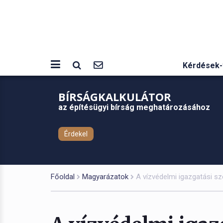
Kérdések-
BÍRSÁGKALKULÁTOR
az építésügyi bírság meghatározásához
Érdekel
Főoldal
Magyarázatok
A vízvédelmi igazgatási sz