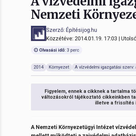
A vízvédelmi igazg
Nemzeti Környeze
Szerző: Építésijog.hu
Közzétéve: 2014.01.19. 17:03 | Utolsó
Olvasási idő:
3 perc
2014
Környezet
A vízvédelmi igazgatási szerv:
Figyelem, ennek a cikknek a tartalma töb
változásokról tájékoztató cikkeinkben ta
illetve a frissíté
A Nemzeti Környezetügyi Intézet vízvédel
mellett működteti a zajvédelmi adatbázis