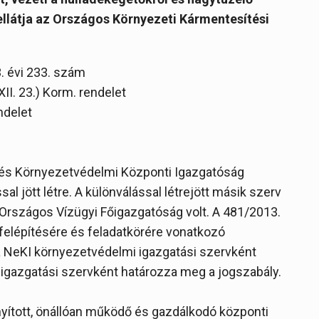
ellátja az Országos Környezeti Kármentesítési
. évi 233. szám
II. 23.) Korm. rendelet
ndelet
 és Környezetvédelmi Központi Igazgatóság
al jött létre. A különválással létrejött másik szerv
 Országos Vízügyi Főigazgatóság volt. A 481/2013.
I felépítésére és feladatkörére vonatkozó
a NeKI környezetvédelmi igazgatási szervként
 igazgatási szervként határozza meg a jogszabály.
ányított, önállóan működő és gazdálkodó központi