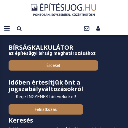
BÍRSÁGKALKULÁTOR
az építésügyi bírság meghatározásához
Érdekel
Időben értesítjük önt a
jogszabályváltozásokról
Kérje INGYENES hírlevelünket!
Feliratkozás
Keresés