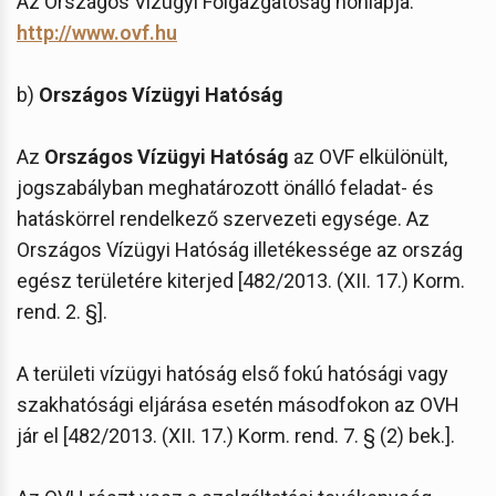
Az Országos Vízügyi Főigazgatóság honlapja:
http://www.ovf.hu
b)
Országos Vízügyi Hatóság
Az
Országos Vízügyi Hatóság
az OVF elkülönült,
jogszabályban meghatározott önálló feladat- és
hatáskörrel rendelkező szervezeti egysége. Az
Országos Vízügyi Hatóság illetékessége az ország
egész területére kiterjed [482/2013. (XII. 17.) Korm.
rend. 2. §].
A területi vízügyi hatóság első fokú hatósági vagy
szakhatósági eljárása esetén másodfokon az OVH
jár el [482/2013. (XII. 17.) Korm. rend. 7. § (2) bek.].