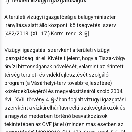
c)
Területi vízügyi igazgatóságok
A területi vízügyi igazgatóság a belügyminiszter
irányítása alatt álló központi költségvetési szerv
[482/2013. (XII. 17.) Korm. rend. 3. §].
Vízügyi igazgatási szervként a területi vízügyi
igazgatóság jár el. Kivételt jelent, hogy a Tisza-völgy
árvízi biztonságának növelését, valamint az érintett
térség terület- és vidékfejlesztését szolgáló
program (a Vásárhelyi-terv továbbfejlesztése)
közérdekűségéről és megvalósításáról szóló 2004.
évi LXVII. törvény 4. §-ában foglalt vízügyi igazgatási
szervként a vízkárelhárítási célú szükségtározók és
a nagyvízi mederben történő beavatkozások
tekintetében az OVF jár el (minden más esetben az