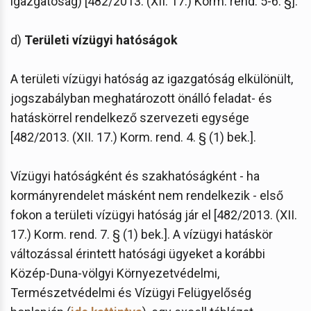
igazgatóság) [482/2013. (XII. 17.) Korm. rend. 5-6. §].
d)
Területi vízügyi hatóságok
A területi vízügyi hatóság az igazgatóság elkülönült,
jogszabályban meghatározott önálló feladat- és
hatáskörrel rendelkező szervezeti egysége
[482/2013. (XII. 17.) Korm. rend. 4. § (1) bek.].
Vízügyi hatóságként és szakhatóságként - ha
kormányrendelet másként nem rendelkezik - első
fokon a területi vízügyi hatóság jár el [482/2013. (XII.
17.) Korm. rend. 7. § (1) bek.]. A vízügyi hatáskör
változással érintett hatósági ügyeket a korábbi
Közép-Duna-völgyi Környezetvédelmi,
Természetvédelmi és Vízügyi Felügyelőség