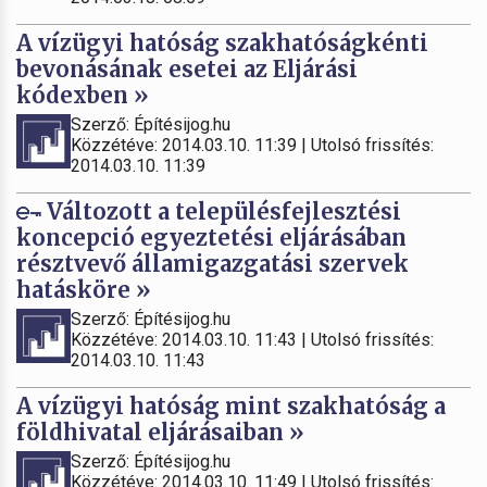
A vízügyi hatóság szakhatóságkénti
bevonásának esetei az Eljárási
kódexben »
Szerző: Építésijog.hu
Közzétéve: 2014.03.10. 11:39 | Utolsó frissítés:
2014.03.10. 11:39
Változott a településfejlesztési
koncepció egyeztetési eljárásában
résztvevő államigazgatási szervek
hatásköre »
Szerző: Építésijog.hu
Közzétéve: 2014.03.10. 11:43 | Utolsó frissítés:
2014.03.10. 11:43
A vízügyi hatóság mint szakhatóság a
földhivatal eljárásaiban »
Szerző: Építésijog.hu
Közzétéve: 2014.03.10. 11:49 | Utolsó frissítés: