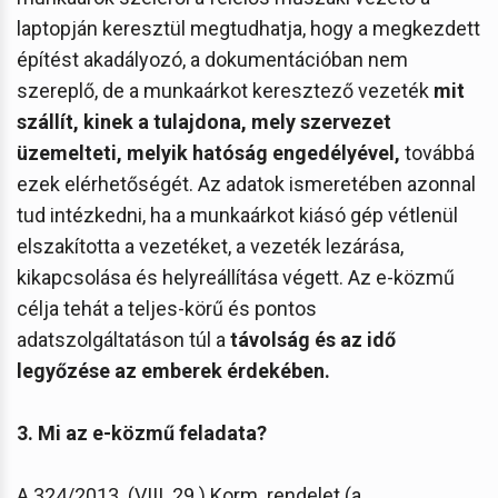
laptopján keresztül megtudhatja, hogy a megkezdett
építést akadályozó, a dokumentációban nem
szereplő, de a munkaárkot keresztező vezeték
mit
szállít, kinek a tulajdona, mely szervezet
üzemelteti, melyik hatóság engedélyével,
továbbá
ezek elérhetőségét. Az adatok ismeretében azonnal
tud intézkedni, ha a munkaárkot kiásó gép vétlenül
elszakította a vezetéket, a vezeték lezárása,
kikapcsolása és helyreállítása végett. Az e-közmű
célja tehát a teljes-körű és pontos
adatszolgáltatáson túl a
távolság és az idő
legyőzése
az emberek érdekében.
3. Mi az e-közmű feladata?
A 324/2013. (VIII. 29.) Korm. rendelet (a