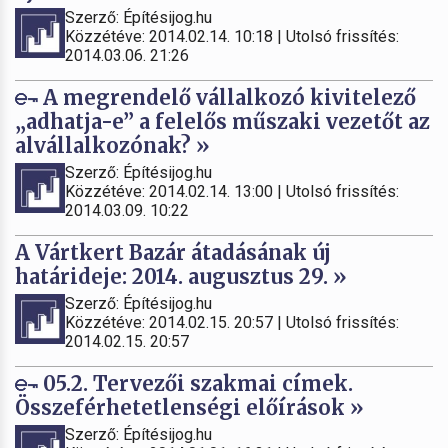
Szerző: Építésijog.hu
Közzétéve: 2014.02.14. 10:18 | Utolsó frissítés:
2014.03.06. 21:26
A megrendelő vállalkozó kivitelező
„adhatja-e” a felelős műszaki vezetőt az
alvállalkozónak? »
Szerző: Építésijog.hu
Közzétéve: 2014.02.14. 13:00 | Utolsó frissítés:
2014.03.09. 10:22
A Vártkert Bazár átadásának új
határideje: 2014. augusztus 29. »
Szerző: Építésijog.hu
Közzétéve: 2014.02.15. 20:57 | Utolsó frissítés:
2014.02.15. 20:57
05.2. Tervezői szakmai címek.
Összeférhetetlenségi előírások »
Szerző: Építésijog.hu