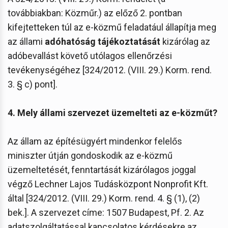
továbbiakban: Közműr.) az előző 2. pontban
kifejtetteken túl az e-közmű feladatául állapítja meg
az állami
adóhatóság tájékoztatását
kizárólag az
adóbevallást követő utólagos ellenőrzési
tevékenységéhez [324/2012. (VIII. 29.) Korm. rend.
3. § c) pont].
4. Mely állami szervezet üzemelteti az e-közműt?
Az állam az építésügyért mindenkor felelős
miniszter útján gondoskodik az e-közmű
üzemeltetését, fenntartását kizárólagos joggal
végző Lechner Lajos Tudásközpont Nonprofit Kft.
által [324/2012. (VIII. 29.) Korm. rend. 4. § (1), (2)
bek.]. A szervezet címe: 1507 Budapest, Pf. 2. Az
adatszolgáltatással kapcsolatos kérdésekre az