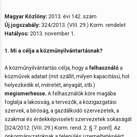
Magyar Közlöny:
2013. évi 142. szám
Új jogszabály:
324/2013. (VIII. 29.) Korm. rendelet
Hatályos:
2013. november 1.
1. Mi a célja a közműnyilvántartásnak?
A közműnyilvántartás célja, hogy a
felhasználó
a
közművek adatait (mit szállít, milyen kapacitású, hol
helyezkedik el, méretét, anyagát, stb.)
megismerhesse.
A felhasználók köre magába
foglalja a lakosság, a tervezők, a közigazgatási
szervek, a bíróság, a gazdálkodó szervezetek, a
szakmai és érdekképviseleti szervezetek sokaságát
[324/2012. (VIII. 29.) Korm. rend. 2. § 7. pont]. Az
önkormányzatoknak a település üzemeltetéséért