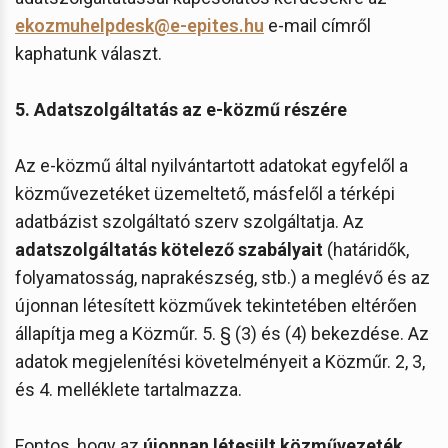
ekozmuhelpdesk@e-epites.hu
e-mail címről
kaphatunk választ.
5. Adatszolgáltatás az e-közmű részére
Az e-közmű által nyilvántartott adatokat egyfelől a
közművezetéket üzemeltető, másfelől a térképi
adatbázist szolgáltató szerv szolgáltatja. Az
adatszolgáltatás kötelező szabályait
(határidők,
folyamatosság, naprakészség, stb.) a meglévő és az
újonnan létesített közművek tekintetében eltérően
állapítja meg a Közműr. 5. § (3) és (4) bekezdése. Az
adatok megjelenítési követelményeit a Közműr. 2, 3,
és 4. melléklete tartalmazza.
Fontos, hogy az
újonnan létesült közművezeték