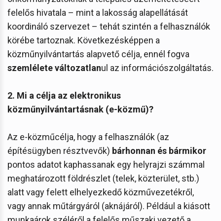
felelős hivatala – mint a lakosság alapellátását
koordináló szervezet – tehát szintén a felhasználók
körébe tartoznak. Következésképpen a
közműnyilvántartás alapvető célja, ennél fogva
szemlélete változatlan
ul az információszolgáltatás.
2. Mi a célja az elektronikus
közműnyilvántartásnak (e-közmű)?
Az e-közműcélja, hogy a felhasználók (az
építésügyben résztvevők)
bárhonnan és bármikor
pontos adatot kaphassanak egy helyrajzi számmal
meghatározott földrészlet (telek, közterület, stb.)
alatt vagy felett elhelyezkedő közművezetékről,
vagy annak műtárgyáról (aknájáról). Például a kiásott
munkaárok széléről a felelős műszaki vezető a