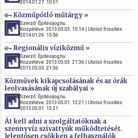
2014.01.27. 10:51
Közműpótló műtárgy »
Szerző: Építésijog.hu
Közzétéve: 2013.05.03. 15:14 | Utolsó frissítés:
2014.01.26. 15:56
Regionális víziközmű »
Szerző: Építésijog.hu
Közzétéve: 2013.05.03. 21:36 | Utolsó frissítés:
2013.05.03. 21:36
Közművek kikapcsolásának és az órák
leolvasásának új szabályai »
Szerző: Építésijog.hu
Közzétéve: 2013.05.01. 12:21 | Utolsó frissítés:
2013.05.01. 12:21
Át kell adni a szolgáltatóknak a
szennyvíz szivattyúk működtetését.
Jelentősen csökken a felhasználók