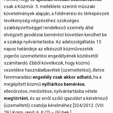
csak a Közműr. 5. melléklete szerinti műszaki
követelmények alapján, a földmérési és térképészeti
tevékenység végzéséhez szükséges
szakképzettséggel rendelkező személy által
elvégzett geodéziai bemérést követően kerülhet be
a szakági nyilvántartásba. Az adatszolgáltatás 15
napos határideje az elkészült közművezeték
jogerős üzemeltetési engedélyének közlésétől
számítandó. Ebből következik, hogy közmű
vezetékre használatbavételi (üzemeltetési), illetve
fennmaradási
engedély csak akkor adható
, ha a
megépített közmű
nyíltárkos bemérése
,
ellenőrzése, minősítése, nyilvántartásba vétele
megtörtént
, és az erről szóló igazolást a kérelmező
(üzemeltető) csatolja kérelméhez [324/2012. (VIII.
29.) Korm. rend. 6. § (2) – (6) bek.].