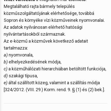
Megtalálható rajta bármely település
közműszolgáltatójának elérhetősége, továbbá
Sopron és környéke vízi közműveinek nyomvonalai.
Az adatok nyilvánosan elérhető hatósági
nyilvántartásokból származnak.
Az e-közmű a közművek következő adatait
tartalmazza:
a)
nyomvonala,
b)
elhelyezkedésének módja,
c)
a közműhálózati hierarchiában betöltött funkciója,
d)
szakági típusa,
e)
által szállított közeg, valamint a szállítás módja
[324/2012. (VIII. 29.) Korm. rend. 9. § (1) és (2) bek.].