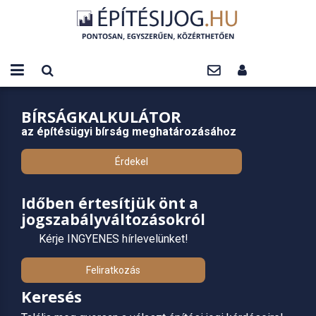
BÍRSÁGKALKULÁTOR
az építésügyi bírság meghatározásához
Érdekel
Időben értesítjük önt a
jogszabályváltozásokról
Kérje INGYENES hírlevelünket!
Feliratkozás
Keresés