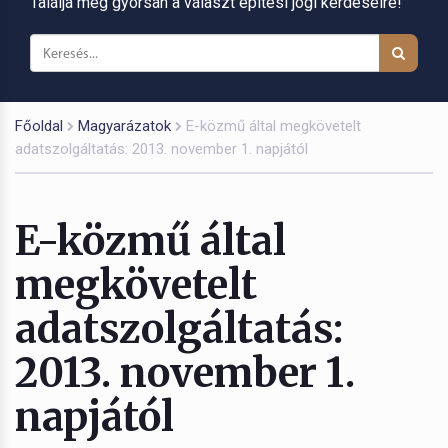
Találja meg gyorsan a választ építési jogi kérdéseire!
Főoldal
Magyarázatok
E-közmű által megkövetelt
adatszolgáltatás: 2013. november 1. napjától
E-közmű által
megkövetelt
adatszolgáltatás:
2013. november 1.
napjától