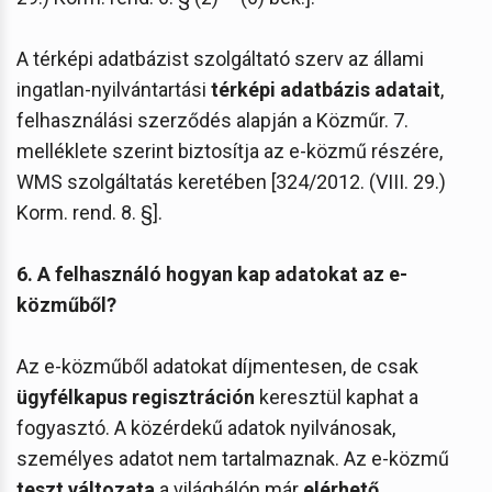
A térképi adatbázist szolgáltató szerv az állami
ingatlan-nyilvántartási
térképi adatbázis adatait
,
felhasználási szerződés alapján a Közműr. 7.
melléklete szerint biztosítja az e-közmű részére,
WMS szolgáltatás keretében [324/2012. (VIII. 29.)
Korm. rend. 8. §].
6. A felhasználó hogyan kap adatokat az e-
közműből?
Az e-közműből adatokat díjmentesen, de csak
ügyfélkapus regisztráción
keresztül kaphat a
fogyasztó. A közérdekű adatok nyilvánosak,
személyes adatot nem tartalmaznak. Az e-közmű
teszt változata
a világhálón már
elérhető
.