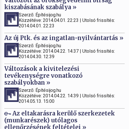
Változott az örökségvédelmi bírság
kiszabásának szabálya »
Szerző: Építésijog.hu
Közzétéve: 2014.04.01. 22:23 | Utolsó frissítés:
2014.04.01. 22:23
Az új Ptk. és az ingatlan-nyilvántartás »
Szerző: Építésijog.hu
Közzétéve: 2014.04.22. 14:37 | Utolsó frissítés:
2014.04.30. 12:39
Változások a kivitelezési
tevékenységre vonatkozó
szabályokban »
Szerző: Építésijog.hu
Közzétéve: 2014.04.22. 14:39 | Utolsó frissítés:
2014.05.13. 15:00
Az eltakarásra kerülő szerkezetek
(munkarészek) utólagos
ellenőrzésének feltételei »