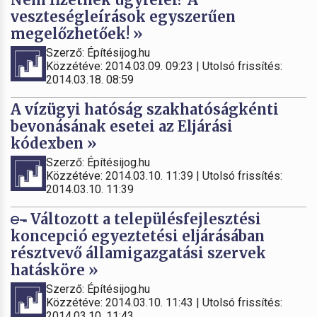
veszteségleírások egyszerűen
megelőzhetőek! »
Szerző: Építésijog.hu
Közzétéve: 2014.03.09. 09:23 | Utolsó frissítés:
2014.03.18. 08:59
A vízügyi hatóság szakhatóságkénti
bevonásának esetei az Eljárási
kódexben »
Szerző: Építésijog.hu
Közzétéve: 2014.03.10. 11:39 | Utolsó frissítés:
2014.03.10. 11:39
Változott a településfejlesztési
koncepció egyeztetési eljárásában
résztvevő államigazgatási szervek
hatásköre »
Szerző: Építésijog.hu
Közzétéve: 2014.03.10. 11:43 | Utolsó frissítés:
2014.03.10. 11:43