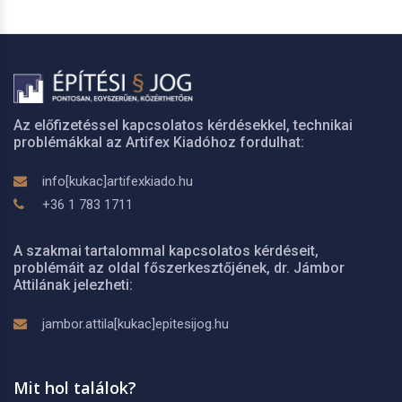
Az előfizetéssel kapcsolatos kérdésekkel, technikai
problémákkal az Artifex Kiadóhoz fordulhat:
info[kukac]artifexkiado.hu
+36 1 783 1711
A szakmai tartalommal kapcsolatos kérdéseit,
problémáit az oldal főszerkesztőjének, dr. Jámbor
Attilának jelezheti:
jambor.attila[kukac]epitesijog.hu
Mit hol találok?