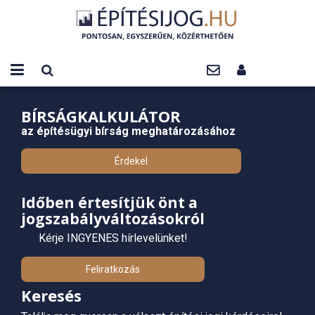
BÍRSÁGKALKULÁTOR
az építésügyi bírság meghatározásához
Érdekel
Időben értesítjük önt a
jogszabályváltozásokról
Kérje INGYENES hírlevelünket!
Feliratkozás
Keresés