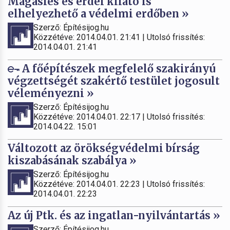
Magasles és erdei kilátó is
elhelyezhető a védelmi erdőben »
Szerző: Építésijog.hu
Közzétéve: 2014.04.01. 21:41 | Utolsó frissítés:
2014.04.01. 21:41
A főépítészek megfelelő szakirányú
végzettségét szakértő testület jogosult
véleményezni »
Szerző: Építésijog.hu
Közzétéve: 2014.04.01. 22:17 | Utolsó frissítés:
2014.04.22. 15:01
Változott az örökségvédelmi bírság
kiszabásának szabálya »
Szerző: Építésijog.hu
Közzétéve: 2014.04.01. 22:23 | Utolsó frissítés:
2014.04.01. 22:23
Az új Ptk. és az ingatlan-nyilvántartás »
Szerző: Építésijog.hu