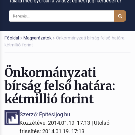
Találja meg gyorsan a választ építési jogi kérdéseire!
Főoldal
Magyarázatok
Önkormányzati bírság felső határa:
kétmillió forint
Önkormányzati
bírság felső határa:
kétmillió forint
Szerző: Építésijog.hu
Közzétéve: 2014.01.19. 17:13 | Utolsó
frissítés: 2014.01.19. 17:13