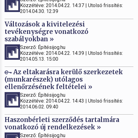
Közzétéve: 2014.04.22. 14:37 | Utolsó frissítés:
2014.04.30. 12:39
Változások a kivitelezési
tevékenységre vonatkozó
szabályokban »
Szerző: Építésijog.hu
Közzétéve: 2014.04.22. 14:39 | Utolsó frissítés:
2014.05.13. 15:00
Az eltakarásra kerülő szerkezetek
(munkarészek) utólagos
ellenőrzésének feltételei »
Szerző: Építésijog.hu
Közzétéve: 2014.04.22. 14:43 | Utolsó frissítés:
2014.06.02. 09:40
Haszonbérleti szerződés tartalmára
vonatkozó új rendelkezések »
Szerző: Építésijog.hu