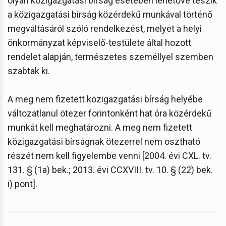
olyan közigazgatási bírság esetében lehetővé teszik
a közigazgatási bírság közérdekű munkával történő
megváltásáról szóló rendelkezést, melyet a helyi
önkormányzat képviselő-testülete által hozott
rendelet alapján, természetes személlyel szemben
szabtak ki.
A meg nem fizetett közigazgatási bírság helyébe
változatlanul ötezer forintonként hat óra közérdekű
munkát kell meghatározni. A meg nem fizetett
közigazgatási bírságnak ötezerrel nem osztható
részét nem kell figyelembe venni [2004. évi CXL. tv.
131. § (1a) bek.; 2013. évi CCXVIII. tv. 10. § (22) bek.
i) pont].