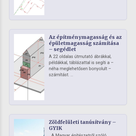
Az építménymagasság és az
épületmagasság számítása
– segédlet
A 22 oldalas útmutató ábrákkal,
példákkal, táblázattal is segíti a –
néha meglehetősen bonyolult –
számítást. ...
Zöldfelületi tanúsítvány –
GYIK
A Magyar építészetről szóló