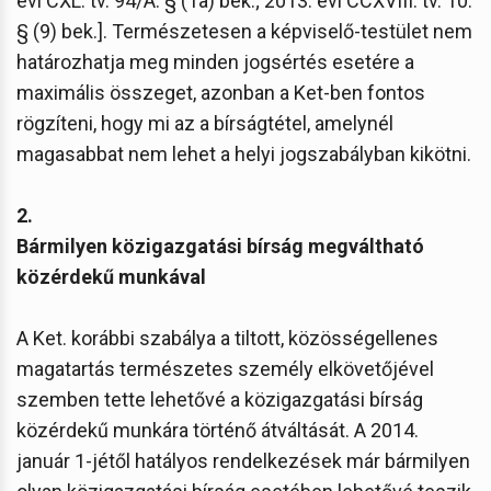
évi CXL. tv. 94/A. § (1a) bek.; 2013. évi CCXVIII. tv. 10.
§ (9) bek.]. Természetesen a képviselő-testület nem
határozhatja meg minden jogsértés esetére a
maximális összeget, azonban a Ket-ben fontos
rögzíteni, hogy mi az a bírságtétel, amelynél
magasabbat nem lehet a helyi jogszabályban kikötni.
2.
Bármilyen közigazgatási bírság megváltható
közérdekű munkával
A Ket. korábbi szabálya a tiltott, közösségellenes
magatartás természetes személy elkövetőjével
szemben tette lehetővé a közigazgatási bírság
közérdekű munkára történő átváltását. A 2014.
január 1-jétől hatályos rendelkezések már bármilyen