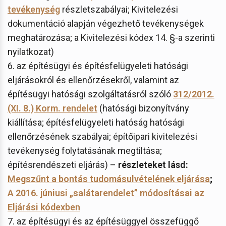
tevékenység
részletszabályai; Kivitelezési
dokumentáció alapján végezhető tevékenységek
meghatározása; a Kivitelezési kódex 14. §-a szerinti
nyilatkozat)
6. az építésügyi és építésfelügyeleti hatósági
eljárásokról és ellenőrzésekről, valamint az
építésügyi hatósági szolgáltatásról szóló
312/2012.
(XI. 8.) Korm. rendelet
(hatósági bizonyítvány
kiállítása; építésfelügyeleti hatóság hatósági
ellenőrzésének szabályai; építőipari kivitelezési
tevékenység folytatásának megtiltása;
építésrendészeti eljárás) –
részleteket lásd:
Megszűnt a bontás tudomásulvételének eljárása
;
A 2016. júniusi „salátarendelet” módosításai az
Eljárási kódexben
7. az építésügyi és az építésüggyel összefüggő