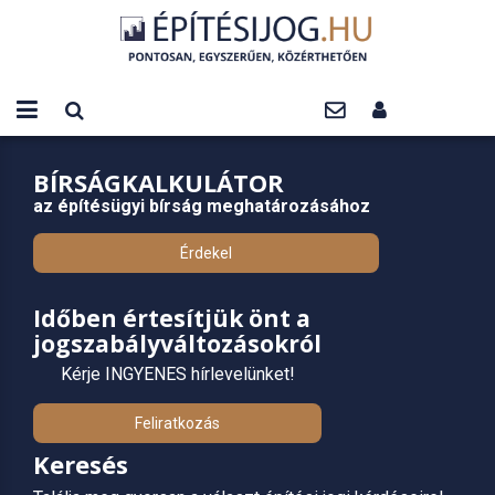
BÍRSÁGKALKULÁTOR
az építésügyi bírság meghatározásához
Érdekel
Időben értesítjük önt a
jogszabályváltozásokról
Kérje INGYENES hírlevelünket!
Feliratkozás
Keresés