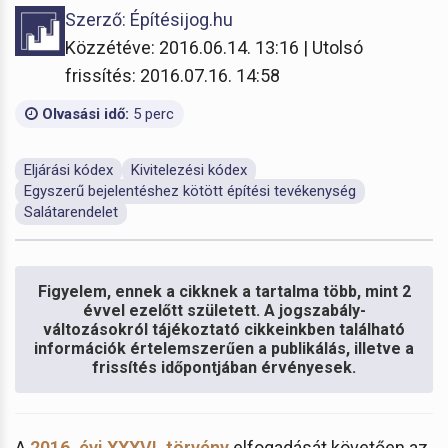
Szerző: Építésijog.hu
Közzétéve: 2016.06.14. 13:16 | Utolsó
frissítés: 2016.07.16. 14:58
Olvasási idő:
5 perc
Eljárási kódex
Kivitelezési kódex
Egyszerű bejelentéshez kötött építési tevékenység
Salátarendelet
Figyelem, ennek a cikknek a tartalma több, mint 2
évvel ezelőtt született. A jogszabály-
változásokról tájékoztató cikkeinkben található
információk értelemszerűen a publikálás, illetve a
frissítés időpontjában érvényesek.
A
2016. évi XXXVI. törvény
elfogadását követően az