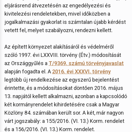
eljárásrend átvezetésén az engedélyezési és
kivitelezési rendeletekben, mivel időközben a
jogalkalmazási gyakorlat is számtalan újabb kérdést
vetett fel, melyet szabályozni, rendezni kellett.
Az épített környezet alakításáról és védelméről
szóló 1997. évi LXXVIII. törvény (Étv.) módosítását
az Országgyűlés a
T/9369. számú törvényjavaslat
alapján fogadta el. A
2016. évi XXXVI. törvény
legtöbb új rendelkezése az egyszerű bejelentést
érintette, és a módosításokat döntően 2016. május
13. napjától kellett alkalmazni, azonban a kapcsolódó
két kormányrendelet kihirdetésére csak a Magyar
Közlöny 84. számában került sor. A két, már nagyon
várt jogszabály: a 155/2016. (VI. 13.) Korm. rendelet
és a 156/2016. (VI. 13.) Korm. rendelet.