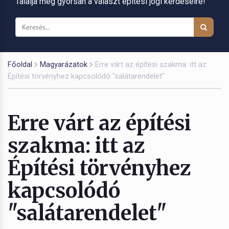
Találja meg gyorsan a választ építési jogi kérdéseire!
Főoldal
Magyarázatok
Erre várt az építési szakma: itt az
Építési törvényhez kapcsolódó "salátarendelet"
Erre várt az építési
szakma: itt az
Építési törvényhez
kapcsolódó
"salátarendelet"