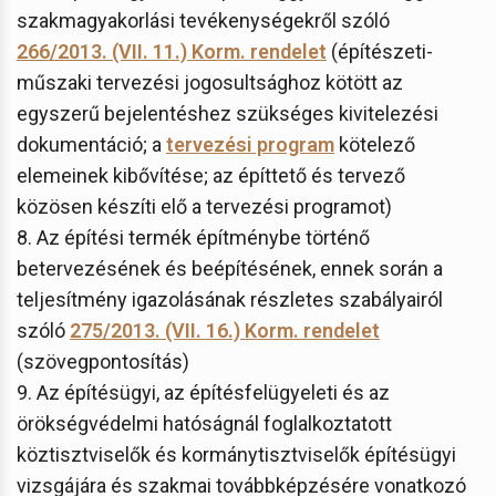
szakmagyakorlási tevékenységekről szóló
266/2013. (VII. 11.) Korm. rendelet
(építészeti-
műszaki tervezési jogosultsághoz kötött az
egyszerű bejelentéshez szükséges kivitelezési
dokumentáció; a
tervezési program
kötelező
elemeinek kibővítése; az építtető és tervező
közösen készíti elő a tervezési programot)
8. Az építési termék építménybe történő
betervezésének és beépítésének, ennek során a
teljesítmény igazolásának részletes szabályairól
szóló
275/2013. (VII. 16.) Korm. rendelet
(szövegpontosítás)
9. Az építésügyi, az építésfelügyeleti és az
örökségvédelmi hatóságnál foglalkoztatott
köztisztviselők és kormánytisztviselők építésügyi
vizsgájára és szakmai továbbképzésére vonatkozó