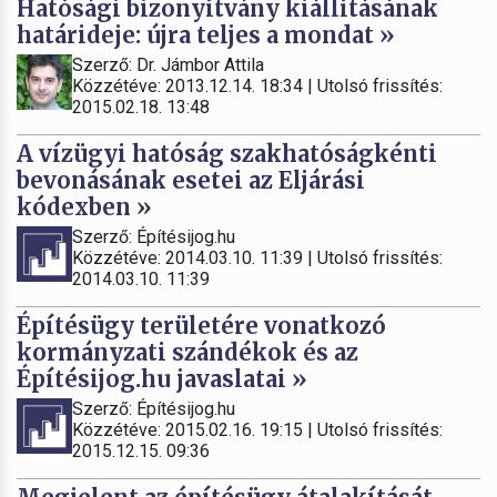
Hatósági bizonyítvány kiállításának
határideje: újra teljes a mondat »
Szerző: Dr. Jámbor Attila
Közzétéve: 2013.12.14. 18:34 | Utolsó frissítés:
2015.02.18. 13:48
A vízügyi hatóság szakhatóságkénti
bevonásának esetei az Eljárási
kódexben »
Szerző: Építésijog.hu
Közzétéve: 2014.03.10. 11:39 | Utolsó frissítés:
2014.03.10. 11:39
Építésügy területére vonatkozó
kormányzati szándékok és az
Építésijog.hu javaslatai »
Szerző: Építésijog.hu
Közzétéve: 2015.02.16. 19:15 | Utolsó frissítés:
2015.12.15. 09:36