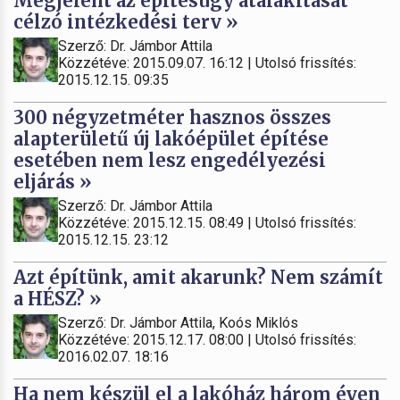
Megjelent az építésügy átalakítását
célzó intézkedési terv »
Szerző: Dr. Jámbor Attila
Közzétéve: 2015.09.07. 16:12 | Utolsó frissítés:
2015.12.15. 09:35
300 négyzetméter hasznos összes
alapterületű új lakóépület építése
esetében nem lesz engedélyezési
eljárás »
Szerző: Dr. Jámbor Attila
Közzétéve: 2015.12.15. 08:49 | Utolsó frissítés:
2015.12.15. 23:12
Azt építünk, amit akarunk? Nem számít
a HÉSZ? »
Szerző: Dr. Jámbor Attila, Koós Miklós
Közzétéve: 2015.12.17. 08:00 | Utolsó frissítés:
2016.02.07. 18:16
Ha nem készül el a lakóház három éven