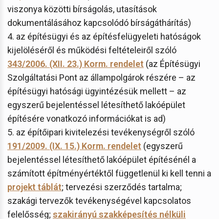
viszonya közötti bírságolás, utasítások
dokumentálásához kapcsolódó bírságáthárítás)
4. az építésügyi és az építésfelügyeleti hatóságok
kijelöléséről és működési feltételeiről szóló
343/2006. (XII. 23.) Korm. rendelet
(az Építésügyi
Szolgáltatási Pont az állampolgárok részére – az
építésügyi hatósági ügyintézésük mellett – az
egyszerű bejelentéssel létesíthető lakóépület
építésére vonatkozó információkat is ad)
5. az építőipari kivitelezési tevékenységről szóló
191/2009. (IX. 15.) Korm. rendelet
(egyszerű
bejelentéssel létesíthető lakóépület építésénél a
számított építményértéktől függetlenül ki kell tenni a
projekt táblát
; tervezési szerződés tartalma;
szakági tervezők tevékenységével kapcsolatos
felelősség;
szakirányú szakképesítés nélküli