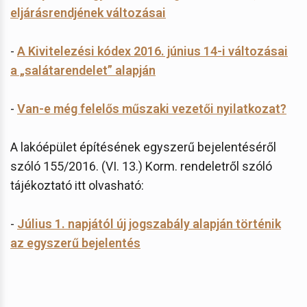
eljárásrendjének változásai
-
A Kivitelezési kódex 2016. június 14-i változásai
a „salátarendelet” alapján
-
Van-e még felelős műszaki vezetői nyilatkozat?
A lakóépület építésének egyszerű bejelentéséről
szóló 155/2016. (VI. 13.) Korm. rendeletről szóló
tájékoztató itt olvasható:
-
Július 1. napjától új jogszabály alapján történik
az egyszerű bejelentés