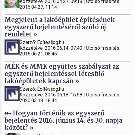
Közzétéve: 2016.04.27. 09:18 | Utolsó frissítés:
2016.04.27. 11:14
Megjelent a lakóépület építésének
egyszerű bejelentéséről szóló új
rendelet »
Szerző: Építésijog.hu
Közzétéve: 2016.06.14. 07:40 | Utolsó frissítés:
2016.06.21. 08:46
MÉK és MMK együttes szabályzat az
egyszerű bejelentéssel létesülő
lakóépületek kapcsán »
Szerző: Építésijog.hu
Közzétéve: 2016.06.18. 16:58 | Utolsó frissítés:
2020.03.18. 18:44
Hogyan történik az egyszerű
bejelentés 2016. június 14. és 30. napja
között? »