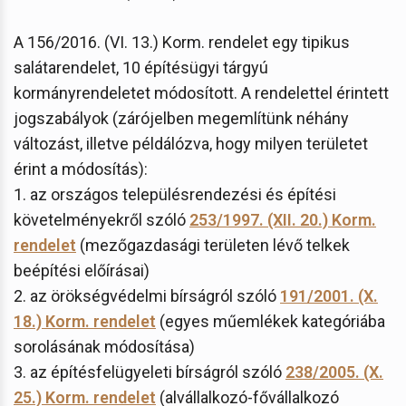
A 156/2016. (VI. 13.) Korm. rendelet egy tipikus
salátarendelet, 10 építésügyi tárgyú
kormányrendeletet módosított. A rendelettel érintett
jogszabályok (zárójelben megemlítünk néhány
változást, illetve példálózva, hogy milyen területet
érint a módosítás):
1. az országos településrendezési és építési
követelményekről szóló
253/1997. (XII. 20.) Korm.
rendelet
(mezőgazdasági területen lévő telkek
beépítési előírásai)
2. az örökségvédelmi bírságról szóló
191/2001. (X.
18.) Korm. rendelet
(egyes műemlékek kategóriába
sorolásának módosítása)
3. az építésfelügyeleti bírságról szóló
238/2005. (X.
25.) Korm. rendelet
(alvállalkozó-fővállalkozó