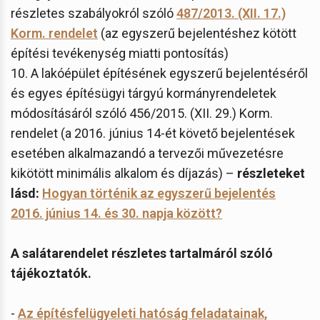
részletes szabályokról szóló
487/2013. (XII. 17.)
Korm. rendelet
(az egyszerű bejelentéshez kötött
építési tevékenység miatti pontosítás)
10. A lakóépület építésének egyszerű bejelentéséről
és egyes építésügyi tárgyú kormányrendeletek
módosításáról szóló 456/2015. (XII. 29.) Korm.
rendelet (a 2016. június 14-ét követő bejelentések
esetében alkalmazandó a tervezői művezetésre
kikötött minimális alkalom és díjazás) –
részleteket
lásd:
Hogyan történik az egyszerű bejelentés
2016. június 14. és 30. napja között?
A salátarendelet részletes tartalmáról szóló
tájékoztatók.
-
Az építésfelügyeleti hatóság feladatainak,