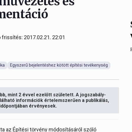
 művezetés és
umentáció
 frissítés: 2017.02.21. 22:01
nka
Egyszerű bejelentéshez kötött építési tevékenység
b, mint 2 évvel ezelőtt született. A jogszabály-
lálható információk értelemszerűen a publikálás,
s időpontjában érvényesek.
ta az Építési törvény módosításáról szóló