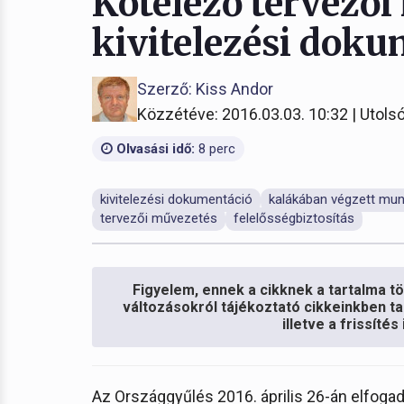
Kötelező tervezői
kivitelezési dok
Szerző: Kiss Andor
Közzétéve: 2016.03.03. 10:32 | Utolsó
Olvasási idő:
8 perc
kivitelezési dokumentáció
kalákában végzett mu
tervezői művezetés
felelősségbiztosítás
Figyelem, ennek a cikknek a tartalma töb
változásokról tájékoztató cikkeinkben ta
illetve a frissíté
Az Országgyűlés 2016. április 26-án elfogad