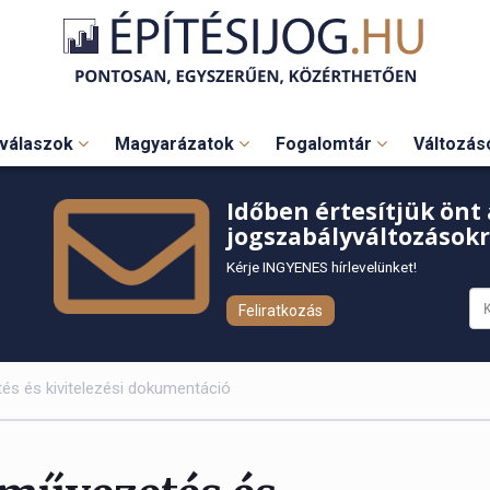
válaszok
Magyarázatok
Fogalomtár
Változá
Időben értesítjük önt 
jogszabályváltozásokr
Kérje INGYENES hírlevelünket!
Feliratkozás
és és kivitelezési dokumentáció