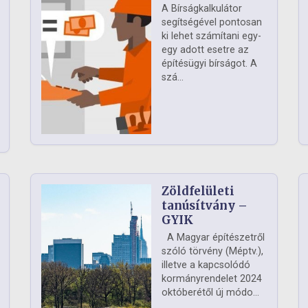
A Bírságkalkulátor
segítségével pontosan
ki lehet számítani egy-
egy adott esetre az
építésügyi bírságot. A
szá...
Zöldfelületi
ág
tanúsítvány –
GYIK
A Magyar építészetről
szóló törvény (Méptv.),
illetve a kapcsolódó
kormányrendelet 2024
októberétől új módo...