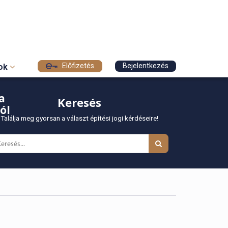
Előfizetés
Bejelentkezés
sok
a
Keresés
ól
Találja meg gyorsan a választ építési jogi kérdéseire!