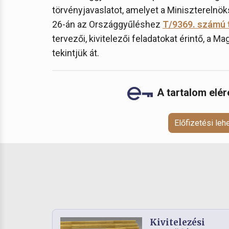
törvényjavaslatot, amelyet a Miniszterelnök
26-án az Országgyűléshez
T/9369. számú 
tervezői, kivitelezői feladatokat érintő, a
tekintjük át.
A tartalom elé
Előfizetési le
Kivitelezési