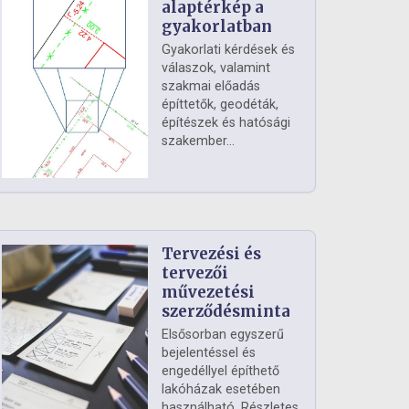
alaptérkép a
gyakorlatban
Gyakorlati kérdések és
válaszok, valamint
szakmai előadás
építtetők, geodéták,
építészek és hatósági
szakember...
Tervezési és
tervezői
művezetési
szerződésminta
Elsősorban egyszerű
bejelentéssel és
engedéllyel építhető
lakóházak esetében
használható. Részletes