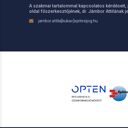
A szakmai tartalommal kapcsolatos kérdéseit, 
oldal főszerkesztőjének, dr. Jámbor Attilának je
jambor.attila[kukac]epitesijog.hu