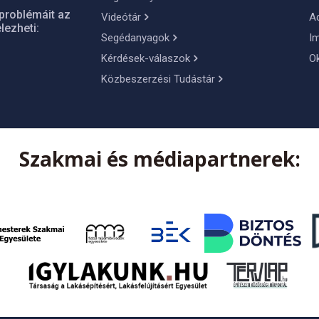
problémáit az
Videótár
A
lezheti:
Segédanyagok
I
Kérdések-válaszok
O
Közbeszerzési Tudástár
Szakmai és médiapartnerek: