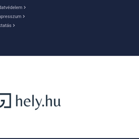
datvédelem
mpresszum
ktatás