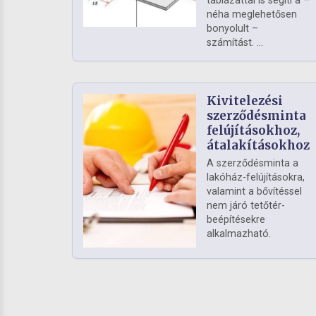
táblázattal is segíti a –
néha meglehetősen
bonyolult –
számítást. ...
Kivitelezési
szerződésminta
felújításokhoz,
átalakításokhoz
A szerződésminta a
lakóház-felújításokra,
valamint a bővítéssel
nem járó tetőtér-
beépítésekre
alkalmazható.