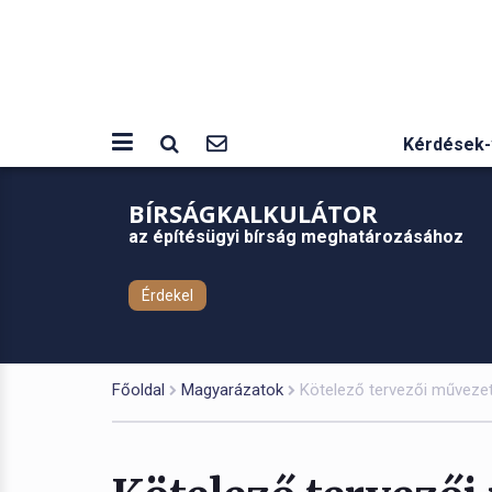
Kérdések-
BÍRSÁGKALKULÁTOR
az építésügyi bírság meghatározásához
Érdekel
Főoldal
Magyarázatok
Kötelező tervezői művezet