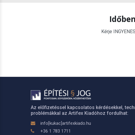
Időben
Kérje INGYENES é
Az előfizetéssel kapcsolatos kérdésekkel, tech
problémákkal az Artifex Kiadóhoz fordulhat:
info[kukac]artifexkiado.hu
+36 1 783 1711