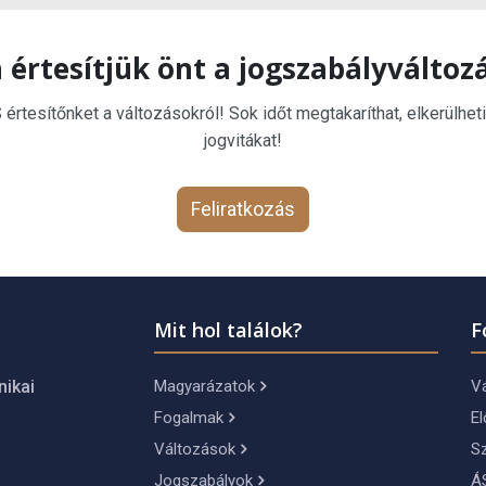
 értesítjük önt a jogszabályváltoz
rtesítőnket a változásokról! Sok időt megtakaríthat, elkerülheti
jogvitákat!
Feliratkozás
Mit hol találok?
F
Magyarázatok
Vá
nikai
Fogalmak
El
Változások
S
Jogszabályok
Á