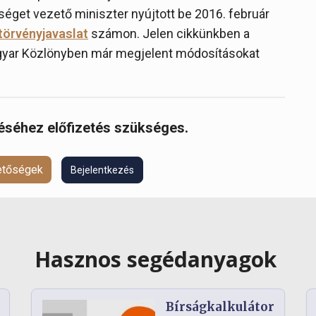
séget vezető miniszter nyújtott be 2016. február
törvényjavaslat
számon. Jelen cikkünkben a
 Magyar Közlönyben már megjelent módosításokat
réséhez előfizetés szükséges.
hetőségek
Bejelentkezés
Hasznos segédanyagok
Bírságkalkulátor