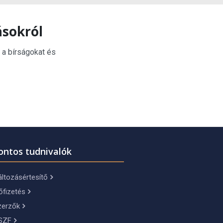
ásokról
 a bírságokat és
ontos tudnivalók
ltozásértesítő
őfizetés
zerzők
SZF