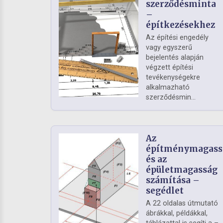
szerződésminta
–
építkezésekhez
Az építési engedély
vagy egyszerű
bejelentés alapján
végzett építési
tevékenységekre
alkalmazható
szerződésmin...
Az
építménymagass
és az
épületmagasság
számítása –
segédlet
A 22 oldalas útmutató
ábrákkal, példákkal,