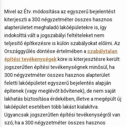
Mivel az Étv. módosítása az egyszerű bejelentést
kiterjeszti a 300 négyzetméter összes hasznos
alapterületet meghaladó lakóépületekre is, így
indokolttá vált a jogszabályi feltételeket nem
teljesítő építkezésre is külön szabályokat előírni. Az
Országgyűlés döntése értelmében a
szabálytalan
építési tevékenységek
köre is kiterjesztésre került:
jogszerűtlen építési tevékenységnek minősül, ha
300 négyzetméter összes hasznos alapterület
feletti lakóépületet egyszerű bejelentés alapján
építenek (vagy meglévőt bővítenek), de nem saját
lakhatás biztosítása érdekében, illetve a megépült új
lakóépület esetében több lakást kialakítva.
Ugyancsak jogszerűtlen építési tevékenységről van
szó, ha a 300 négyzetméter összes hasznos