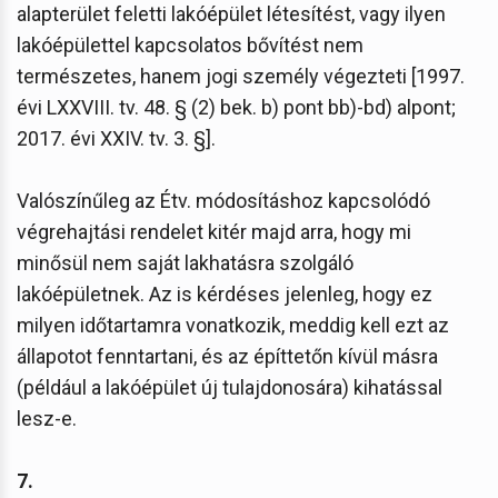
alapterület feletti lakóépület létesítést, vagy ilyen
lakóépülettel kapcsolatos bővítést nem
természetes, hanem jogi személy végezteti [1997.
évi LXXVIII. tv. 48. § (2) bek. b) pont bb)-bd) alpont;
2017. évi XXIV. tv. 3. §].
Valószínűleg az Étv. módosításhoz kapcsolódó
végrehajtási rendelet kitér majd arra, hogy mi
minősül nem saját lakhatásra szolgáló
lakóépületnek. Az is kérdéses jelenleg, hogy ez
milyen időtartamra vonatkozik, meddig kell ezt az
állapotot fenntartani, és az építtetőn kívül másra
(például a lakóépület új tulajdonosára) kihatással
lesz-e.
7.