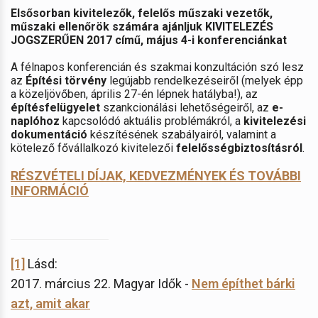
Elsősorban kivitelezők, felelős műszaki vezetők,
műszaki ellenőrök számára ajánljuk KIVITELEZÉS
JOGSZERŰEN 2017 című, május 4-i konferenciánkat
A félnapos konferencián és szakmai konzultáción szó lesz
az
Építési törvény
legújabb rendelkezéseiről (melyek épp
a közeljövőben, április 27-én lépnek hatályba!), az
építésfelügyelet
szankcionálási lehetőségeiről, az
e-
naplóhoz
kapcsolódó aktuális problémákról, a
kivitelezési
dokumentáció
készítésének szabályairól, valamint a
kötelező fővállalkozó kivitelezői
felelősségbiztosításról
.
RÉSZVÉTELI DÍJAK, KEDVEZMÉNYEK ÉS TOVÁBBI
INFORMÁCIÓ
[1]
Lásd:
2017. március 22. Magyar Idők -
Nem építhet bárki
azt, amit akar