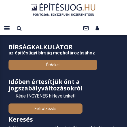
BÍRSÁGKALKULÁTOR
az építésügyi bírság meghatározásához
Érdekel
Időben értesítjük önt a
jogszabályváltozásokról
Kérje INGYENES hírlevelünket!
Feliratkozás
Keresés