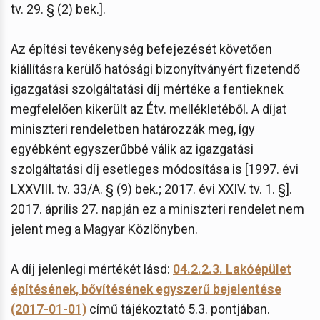
tv. 29. § (2) bek.].
Az építési tevékenység befejezését követően
kiállításra kerülő hatósági bizonyítványért fizetendő
igazgatási szolgáltatási díj mértéke a fentieknek
megfelelően kikerült az Étv. mellékletéből. A díjat
miniszteri rendeletben határozzák meg, így
egyébként egyszerűbbé válik az igazgatási
szolgáltatási díj esetleges módosítása is [1997. évi
LXXVIII. tv. 33/A. § (9) bek.; 2017. évi XXIV. tv. 1. §].
2017. április 27. napján ez a miniszteri rendelet nem
jelent meg a Magyar Közlönyben.
A díj jelenlegi mértékét lásd:
04.2.2.3. Lakóépület
építésének, bővítésének egyszerű bejelentése
(2017-01-01)
című tájékoztató 5.3. pontjában.