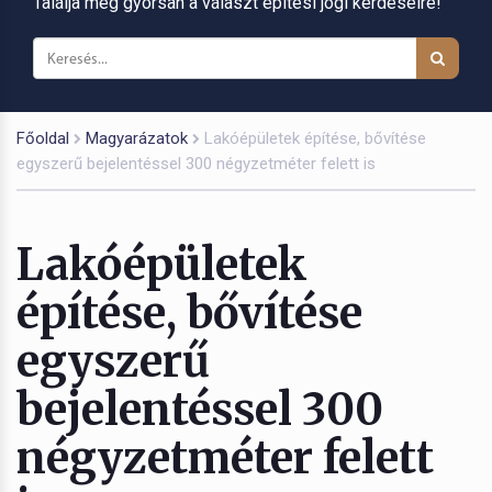
Találja meg gyorsan a választ építési jogi kérdéseire!
Főoldal
Magyarázatok
Lakóépületek építése, bővítése
egyszerű bejelentéssel 300 négyzetméter felett is
Lakóépületek
építése, bővítése
egyszerű
bejelentéssel 300
négyzetméter felett