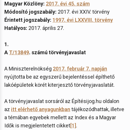
Magyar Közlöny:
2017. évi 45. szám
Módosító jogszabály:
2017. évi XXIV. törvény
Érintett jogszabály:
1997. évi LXXVIII. törvény
Hatályos:
2017. április 27.
1.
A
T/13849
. számú törvényjavaslat
A Miniszterelnökség
2017. február 7. napján
nyújtotta be az egyszerű bejelentéssel építhető
lakóépületek körét kiterjesztő törvényjavaslatát.
A törvényjavaslat sorsáról az Építésijog.hu oldalon
az
itt elérhető anyagunkban
tájékozódhattak, illetve
a témában egyebek mellett az Index és a Magyar
Idők is megjelentetett cikket
[1]
.