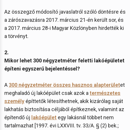
Az összegző módosító javaslatról szóló döntésre és
a zárószavazásra 2017. március 21-én került sor, és
a 2017. március 28-i Magyar Közlönyben hirdették ki
a törvényt.
2.
Mikor lehet 300 négyzetméter feletti lakóépületet
építeni egyszerű bejelentéssel?
A
300 négyzetméter összes hasznos alapterület
et
meghaladó új lakóépület csak azok a
természetes
személy
építtetők létesíthetnek, akik kizárólag saját
lakhatás biztosítása céljából építkeznek, valamint az
építendő új
lakóépület
egy lakásnál többet nem
tartalmazhat [1997. évi LXXVIII. tv. 33/A. § (2) bek.;