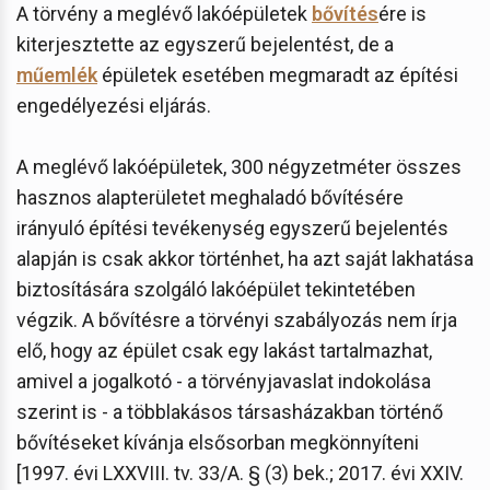
A törvény a meglévő lakóépületek
bővítés
ére is
kiterjesztette az egyszerű bejelentést, de a
műemlék
épületek esetében megmaradt az építési
engedélyezési eljárás.
A meglévő lakóépületek, 300 négyzetméter összes
hasznos alapterületet meghaladó bővítésére
irányuló építési tevékenység egyszerű bejelentés
alapján is csak akkor történhet, ha azt saját lakhatása
biztosítására szolgáló lakóépület tekintetében
végzik. A bővítésre a törvényi szabályozás nem írja
elő, hogy az épület csak egy lakást tartalmazhat,
amivel a jogalkotó - a törvényjavaslat indokolása
szerint is - a többlakásos társasházakban történő
bővítéseket kívánja elsősorban megkönnyíteni
[1997. évi LXXVIII. tv. 33/A. § (3) bek.; 2017. évi XXIV.