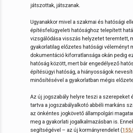
játszottak, játszanak.
Ugyanakkor mivel a szakmai és hatósági el
építésfelügyeleti hatósághoz telepített hat
vizsgálódása visszás helyzetet teremtett, 
gyakorlatilag előzetes hatósági véleményt 
dokumentáció kiforratlansága okán pedig ez 
hatóság között, mert bár engedélyező hatós
építésügyi hatóság, a hiányosságok nevesít
minősítésével a gyakorlatban mégis előzetes
Az új jogszabály helyre teszi a szerepeket 
tartva a jogszabályalkotó abbéli markáns 
az önkéntes jogkövető állampolgári magatar
meg a gyakorlati jogalkalmazásban is. Enne
segítségével – az új kormányrendelet (
155/