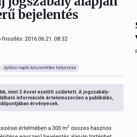
 új jogszabály alapján
erű bejelentés
 frissítés: 2016.06.21. 08:32
építési napló készenlétbe helyezése
b, mint 2 évvel ezelőtt született. A jogszabály-
lálható információk értelemszerűen a publikálás,
s időpontjában érvényesek.
2
elkezései értelmében a 300 m
összes hasznos
építése egyszerű bejelentés alapján történhet