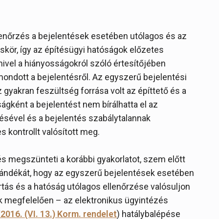
lenőrzés a bejelentések esetében utólagos és az
áskör, így az építésügyi hatóságok előzetes
mivel a hiányosságokról szóló értesítőjében
mondott a bejelentésről. Az egyszerű bejelentési
gyakran feszültség forrása volt az építtető és a
ágként a bejelentést nem bírálhatta el az
ésével és a bejelentés szabálytalannak
 kontrollt valósított meg.
és megszünteti a korábbi gyakorlatot, szem előtt
szándékát, hogy az egyszerű bejelentések esetében
tás és a hatóság utólagos ellenőrzése valósuljon
k megfelelően – az elektronikus ügyintézés
2016. (VI. 13.) Korm. rendelet
) hatálybalépése