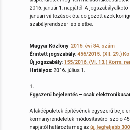
2016. január 1. napjától. A jogszabályalkot
januári változások óta dolgozott azok korrigá
szabályrendszer lép életbe.
Magyar Közlöny
:
2016. évi 84. szám
Érintett jogszabály
:
456/2015. (XII. 29.) K
Új jogszabály
:
155/2016. (VI. 13.) Korm. re
Hatályos
: 2016. július 1.
1.
Egyszerű bejelentés – csak elektronikusa
A lakóépületek építésének egyszerű bejelen
kormányrendeletek módosításáról szóló 456/2
napjától határozta meg az
új, legfeljebb 3