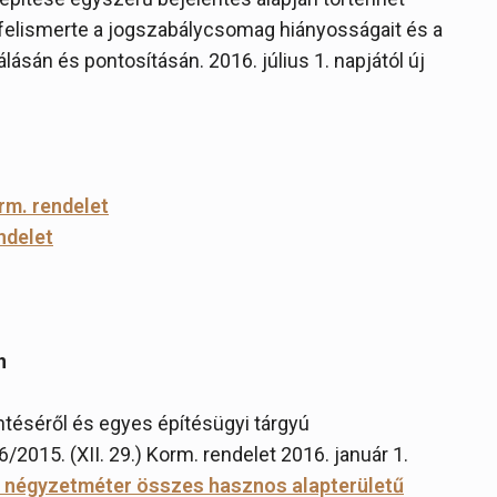
ó felismerte a jogszabálycsomag hiányosságait és a
lásán és pontosításán. 2016. július 1. napjától új
orm. rendelet
ndelet
n
téséről és egyes építésügyi tárgyú
015. (XII. 29.) Korm. rendelet 2016. január 1.
00 négyzetméter összes hasznos alapterületű