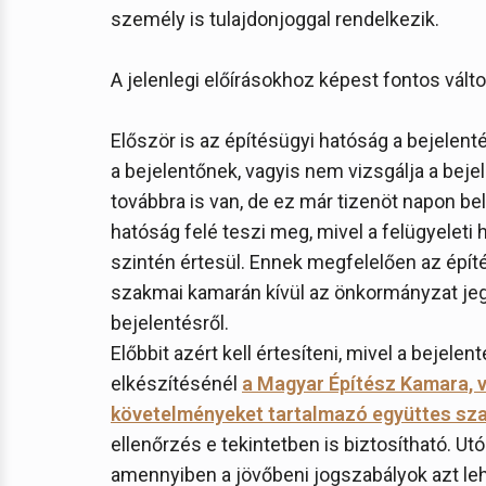
személy is tulajdonjoggal rendelkezik.
A jelenlegi előírásokhoz képest fontos vál
Először is az építésügyi hatóság a bejelent
a bejelentőnek, vagyis nem vizsgálja a beje
továbbra is van, de ez már tizenöt napon bel
hatóság felé teszi meg, mivel a felügyeleti
szintén értesül. Ennek megfelelően az épít
szakmai kamarán kívül az önkormányzat jegy
bejelentésről.
Előbbit azért kell értesíteni, mivel a bejele
elkészítésénél
a Magyar Építész Kamara, 
követelményeket tartalmazó együttes sz
ellenőrzés e tekintetben is biztosítható. Utó
amennyiben a jövőbeni jogszabályok azt le