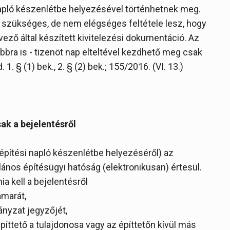
napló készenlétbe helyezésével történhetnek meg.
 szükséges, de nem elégséges feltétele lesz, hogy
rvező által készített kivitelezési dokumentáció. Az
bbra is - tizenöt nap elteltével kezdhető meg csak
1. § (1) bek., 2. § (2) bek.; 155/2016. (VI. 13.)
ak a bejelentésről
 építési napló készenlétbe helyezéséről) az
talános építésügyi hatóság (elektronikusan) értesül.
ia kell a bejelentésről
amarát,
ányzat jegyzőjét,
píttető a tulajdonosa vagy az építtetőn kívül más