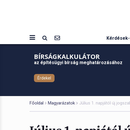
Kérdések-
BÍRSÁGKALKULÁTOR
az építésügyi bírság meghatározásához
Érdekel
Főoldal
Magyarázatok
Július 1. napjától új jogsz