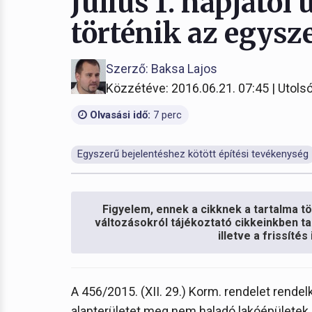
Július 1. napjától
történik az egysz
Szerző: Baksa Lajos
Közzétéve: 2016.06.21. 07:45 | Utolsó
Olvasási idő:
7 perc
Egyszerű bejelentéshez kötött építési tevékenység
Figyelem, ennek a cikknek a tartalma töb
változásokról tájékoztató cikkeinkben ta
illetve a frissíté
A 456/2015. (XII. 29.) Korm. rendelet rend
alapterületet meg nem haladó lakóépületek 