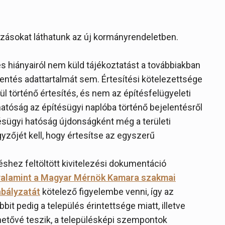
tozásokat láthatunk az új kormányrendeletben.
és hiányairól nem küld tájékoztatást a továbbiakban
lentés adattartalmát sem. Értesítési kötelezettsége
ül történő értesítés, és nem az építésfelügyeleti
 hatóság az építésügyi naplóba történő bejelentésről
ésügyi hatóság újdonságként még a területi
zőjét kell, hogy értesítse az egyszerű
ntéshez feltöltött kivitelezési dokumentáció
valamint a Magyar Mérnök Kamara szakmai
abályzatát
kötelező figyelembe venni, így az
bbit pedig a település érintettsége miatt, illetve
hetővé teszik, a településképi szempontok