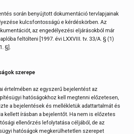
entés során benyújtott dokumentáció tervlapjainak
helyezése kulcsfontosságú e kérdéskörben. Az
dokumentációt, az engedélyezési eljárásokból már
lóba feltölteni [1997. évi LXXVIII. tv. 33/A. § (1)
. §].
óságok szerepe
ásai értelmében az egyszerű bejelentést az
építésügyi hatóságokhoz kell megtenni előzetesen,
zte a bejelentések és mellékletük adattartalmát és
a kellett írásban a bejelentőt. Ha nem is előzetes
sági ellenőrzés lefolytatása céljából, de az
ésügyi hatóságok megkerülhetetlen szerepet