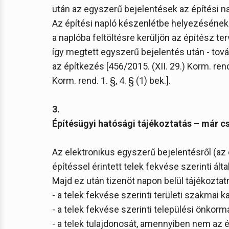
után az egyszerű bejelentések az építési 
Az építési napló készenlétbe helyezésének
a naplóba feltöltésre kerüljön az építész te
így megtett egyszerű bejelentés után - tová
az építkezés [456/2015. (XII. 29.) Korm. rend. 
Korm. rend. 1. §, 4. § (1) bek.].
3.
Építésügyi hatósági tájékoztatás – már cs
Az elektronikus egyszerű bejelentésről (az
építéssel érintett telek fekvése szerinti ál
Majd ez után tizenöt napon belül tájékoztatn
- a telek fekvése szerinti területi szakmai k
- a telek fekvése szerinti települési önkorm
- a telek tulajdonosát, amennyiben nem az é