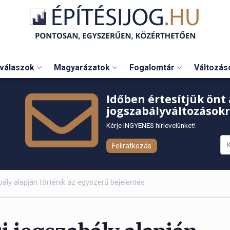
válaszok
Magyarázatok
Fogalomtár
Változá
Időben értesítjük önt 
jogszabályváltozásokr
Kérje INGYENES hírlevelünket!
Feliratkozás
abály alapján történik az egyszerű bejelentés