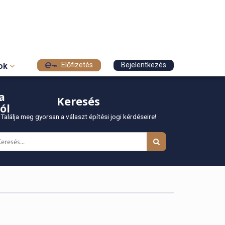
Előfizetés
Bejelentkezés
sok
a
Keresés
ól
Találja meg gyorsan a választ építési jogi kérdéseire!