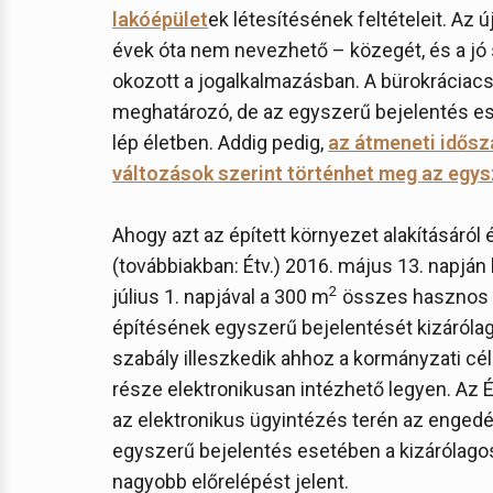
lakóépület
ek létesítésének feltételeit. Az 
évek óta nem nevezhető – közegét, és a jó 
okozott a jogalkalmazásban. A bürokráciacs
meghatározó, de az egyszerű bejelentés ese
lép életben. Addig pedig,
az átmeneti idősz
változások szerint történhet meg az egys
Ahogy azt az épített környezet alakításáról 
(továbbiakban: Étv.) 2016. május 13. napján
2
július 1. napjával a 300 m
összes hasznos a
építésének egyszerű bejelentését kizárólag
szabály illeszkedik ahhoz a kormányzati cé
része elektronikusan intézhető legyen. Az 
az elektronikus ügyintézés terén az engedé
egyszerű bejelentés esetében a kizárólagos
nagyobb előrelépést jelent.