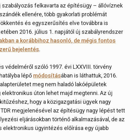
új szabályozás felkavarta az építésügy – állóvíznek
szándék ellenére, több gyakorlati problémát
ökkentés és egyszerűsítés elve továbbra is
tében 2016. július 1. napjától új szabályrendszer
akban a korábbihoz hasonló, de mégis fontos
zerű bejelentés
.
és védelméről szóló 1997. évi LXXVIII. törvény
 hatályba lépő
módosítás
ában is láthattuk, 2016.
lapterületet meg nem haladó lakóépületek
 elektronikus úton lehet majd megtenni. Az új
lkitűzéshez, hogy a közigazgatási ügyek nagy
ÉTDR megjelenésével az építésügy nagy lépést tett
lyezési eljárásokban történő alkalmazásával, de az
 elektronikus ügyintézés előírása egy újabb