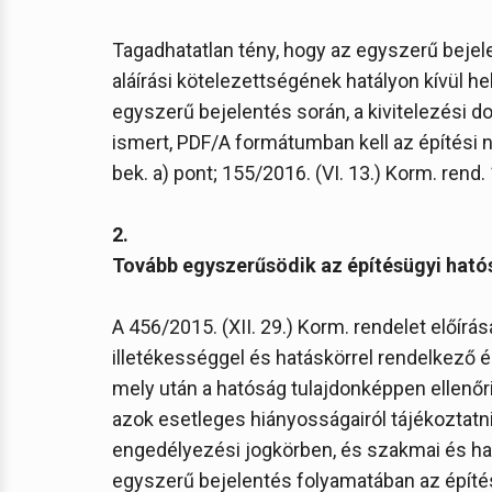
Tagadhatatlan tény, hogy az egyszerű bejel
aláírási kötelezettségének hatályon kívül 
egyszerű bejelentés során, a kivitelezési 
ismert, PDF/A formátumban kell az építési nap
bek. a) pont; 155/2016. (VI. 13.) Korm. rend. 1
2.
Tovább egyszerűsödik az építésügyi hat
A 456/2015. (XII. 29.) Korm. rendelet előír
illetékességgel és hatáskörrel rendelkező 
mely után a hatóság tulajdonképpen ellenőri
azok esetleges hiányosságairól tájékoztatni
engedélyezési jogkörben, és szakmai és ható
egyszerű bejelentés folyamatában az épít