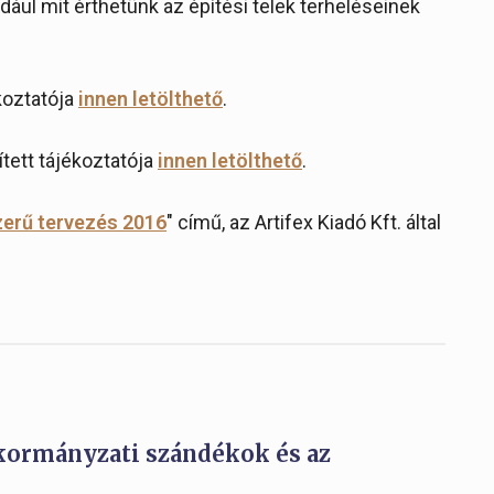
dául mit érthetünk az építési telek terheléseinek
koztatója
innen letölthető
.
ített tájékoztatója
innen letölthető
.
zerű tervezés 2016
" című, az Artifex Kiadó Kft. által
kormányzati szándékok és az