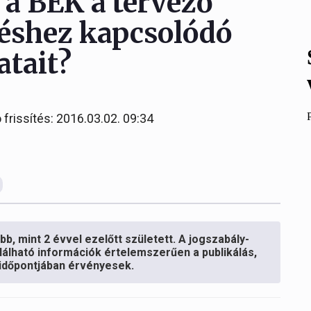
 a BÉK a tervező
téshez kapcsolódó
atait?
 frissítés: 2016.03.02. 09:34
b, mint 2 évvel ezelőtt született. A jogszabály-
lálható információk értelemszerűen a publikálás,
s időpontjában érvényesek.