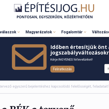
válaszok
Magyarázatok
Fogalomtár
Változá
Időben értesítjük önt 
jogszabályváltozásokr
Kérje INGYENES hírlevelünket!
Feliratkozás
tervező egyszerű bejelentéshez kapcsolódó felelősségét, feladatait