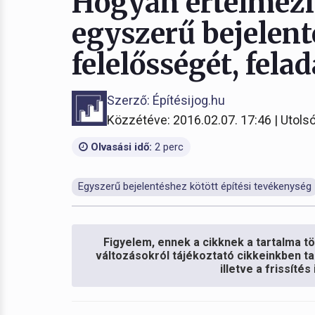
Hogyan értelmezi
egyszerű bejelen
felelősségét, felad
Szerző: Építésijog.hu
Közzétéve: 2016.02.07. 17:46 | Utolsó
Olvasási idő:
2 perc
Egyszerű bejelentéshez kötött építési tevékenység
Figyelem, ennek a cikknek a tartalma töb
változásokról tájékoztató cikkeinkben ta
illetve a frissíté