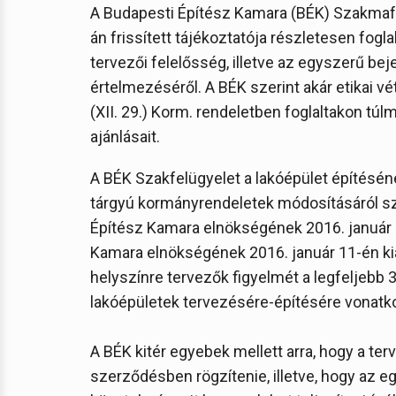
A Budapesti Építész Kamara (BÉK) Szakmafel
án frissített tájékoztatója részletesen fog
tervezői felelősség, illetve az egyszerű b
értelmezéséről. A BÉK szerint akár etikai vé
(XII. 29.) Korm. rendeletben foglaltakon tú
ajánlásait.
A BÉK Szakfelügyelet a lakóépület építésén
tárgyú kormányrendeletek módosításáról szól
Építész Kamara elnökségének 2016. január 
Kamara elnökségének 2016. január 11-én kiad
helyszínre tervezők figyelmét a legfeljebb
lakóépületek tervezésére-építésére vonatkoz
A BÉK kitér egyebek mellett arra, hogy a te
szerződésben rögzítenie, illetve, hogy az 