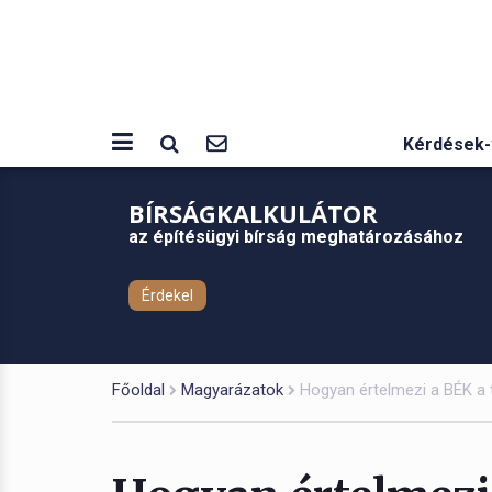
Kérdések-
BÍRSÁGKALKULÁTOR
az építésügyi bírság meghatározásához
Érdekel
Főoldal
Magyarázatok
Hogyan értelmezi a BÉK a 