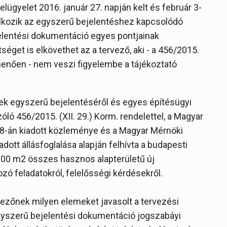
ügyelet 2016. január 27. napján kelt és február 3-
lalkozik az egyszerű bejelentéshez kapcsolódó
ejelentési dokumentáció egyes pontjainak
tséget is elkövethet az a tervező, aki - a 456/2015.
lmenően - nem veszi figyelembe a tájékoztató
ek egyszerű bejelentéséről és egyes építésügyi
ó 456/2015. (XII. 29.) Korm. rendelettel, a Magyar
8-án kiadott közleménye és a Magyar Mérnöki
ott állásfoglalása alapján felhívta a budapesti
 300 m2 összes hasznos alapterületű új
ó feladatokról, felelősségi kérdésekről.
rvezőnek milyen elemeket javasolt a tervezési
egyszerű bejelentési dokumentáció jogszabáyi