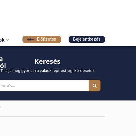
Előfizetés
Bejelentkezés
sok
a
Keresés
ól
Találja meg gyorsan a választ építési jogi kérdéseire!
?