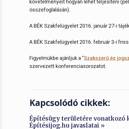
követelményeit hogyan lehet teljesíteni (pél
összefoglalásán).
A BÉK Szakfelügyelet 2016. január 27-i tájé
A BÉK Szakfelügyelet 2016. február 3-i friss
Figyelmükbe ajánljuk a "
Szakszerű és jogs
szervezett konferenciasorozatot.
Kapcsolódó cikkek:
Építésügy területére vonatkozó 
Építésijog.hu javaslatai »