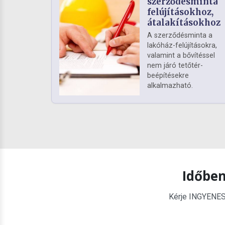
szerződésminta
felújításokhoz,
átalakításokhoz
A szerződésminta a
lakóház-felújításokra,
valamint a bővítéssel
nem járó tetőtér-
beépítésekre
alkalmazható.
Időben
Kérje INGYENES é