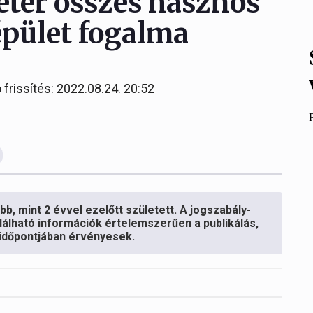
éter összes hasznos
épület fogalma
 frissítés: 2022.08.24. 20:52
b, mint 2 évvel ezelőtt született. A jogszabály-
lálható információk értelemszerűen a publikálás,
s időpontjában érvényesek.