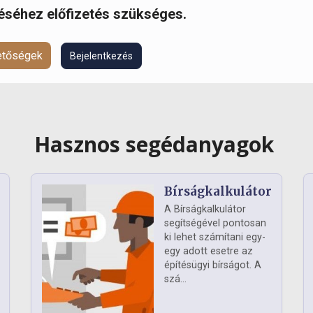
réséhez előfizetés szükséges.
hetőségek
Bejelentkezés
Hasznos segédanyagok
Bírságkalkulátor
A Bírságkalkulátor
segítségével pontosan
ki lehet számítani egy-
egy adott esetre az
építésügyi bírságot. A
szá...