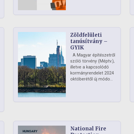
Zöldfelületi
ág
tanúsítvány –
GYIK
A Magyar építészetről
szóló törvény (Méptv.),
illetve a kapcsolódó
kormányrendelet 2024
októberétől új módo...
National Fire