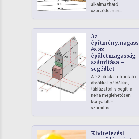
alkalmazható
szerződésmin...
Az
építménymagass
és az
épületmagasság
számítása –
segédlet
A 22 oldalas útmutató
ábrákkal, példákkal,
táblázattal is segíti a –
néha meglehetősen
bonyolult –
számítást. ...
Kivitelezési