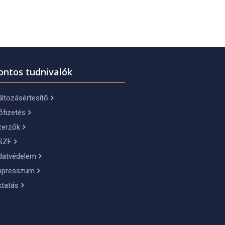
ontos tudnivalók
ltozásértesítő
őfizetés
zerzők
SZF
datvédelem
mpresszum
ktatás