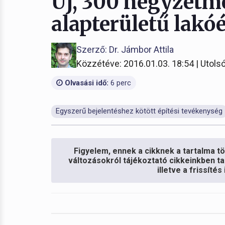
Új, 300 négyzetm
alapterületű lakó
Szerző: Dr. Jámbor Attila
Közzétéve: 2016.01.03. 18:54 | Utolsó
Olvasási idő:
6 perc
Egyszerű bejelentéshez kötött építési tevékenység
Figyelem, ennek a cikknek a tartalma töb
változásokról tájékoztató cikkeinkben ta
illetve a frissíté