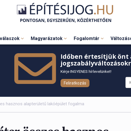
válaszok
Magyarázatok
Fogalomtár
Változá
Időben értesítjük önt 
jogszabályváltozásokr
Kérje INGYENES hírlevelünket!
Feliratkozás
es hasznos alapterületű lakóépület fogalma