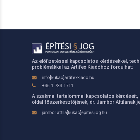
Az előfizetéssel kapcsolatos kérdésekkel, tech
problémákkal az Artifex Kiadóhoz fordulhat:
info[kukac]artifexkiado.hu
+36 1 783 1711
A szakmai tartalommal kapcsolatos kérdéseit, 
oldal főszerkesztőjének, dr. Jámbor Attilának je
jambor.attila[kukac]epitesijog.hu