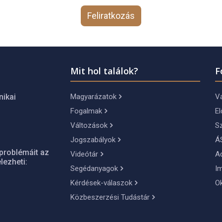
Feliratkozás
Mit hol találok?
F
Magyarázatok
Vá
nikai
Fogalmak
El
Változások
S
Jogszabályok
Á
problémáit az
Videótár
A
lezheti:
Segédanyagok
I
Kérdések-válaszok
O
Közbeszerzési Tudástár