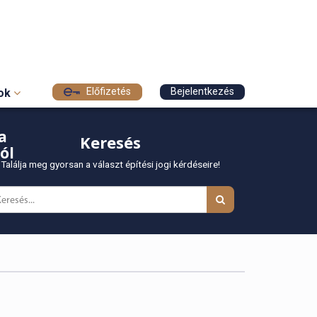
Előfizetés
Bejelentkezés
sok
a
Keresés
ól
Találja meg gyorsan a választ építési jogi kérdéseire!