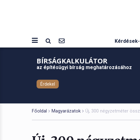
Kérdések-
BÍRSÁGKALKULÁTOR
az építésügyi bírság meghatározásához
Érdekel
Főoldal
Magyarázatok
Új, 300 négyzetméter össz