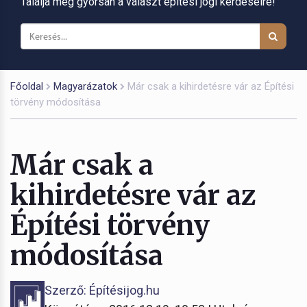
Találja meg gyorsan a választ építési jogi kérdéseire!
Főoldal
Magyarázatok
Már csak a kihirdetésre vár az Építési
törvény módosítása
Már csak a
kihirdetésre vár az
Építési törvény
módosítása
Szerző: Építésijog.hu