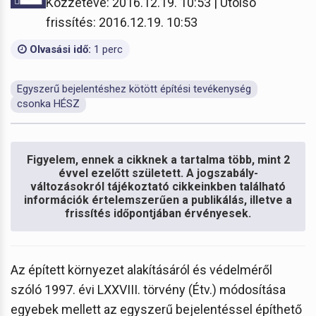
Közzétéve: 2016.12.19. 10:53 | Utolsó
frissítés: 2016.12.19. 10:53
Olvasási idő:
1 perc
Egyszerű bejelentéshez kötött építési tevékenység
csonka HÉSZ
Figyelem, ennek a cikknek a tartalma több, mint 2
évvel ezelőtt született. A jogszabály-
változásokról tájékoztató cikkeinkben található
információk értelemszerűen a publikálás, illetve a
frissítés időpontjában érvényesek.
Az épített környezet alakításáról és védelméről
szóló 1997. évi LXXVIII. törvény (Étv.) módosítása
egyebek mellett az egyszerű bejelentéssel építhető