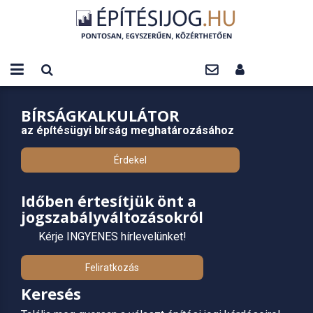
BÍRSÁGKALKULÁTOR
az építésügyi bírság meghatározásához
Érdekel
Időben értesítjük önt a
jogszabályváltozásokról
Kérje INGYENES hírlevelünket!
Feliratkozás
Keresés