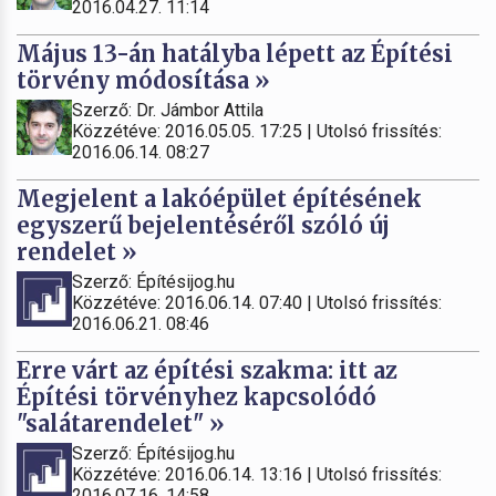
2016.04.27. 11:14
Május 13-án hatályba lépett az Építési
törvény módosítása »
Szerző: Dr. Jámbor Attila
Közzétéve: 2016.05.05. 17:25 | Utolsó frissítés:
2016.06.14. 08:27
Megjelent a lakóépület építésének
egyszerű bejelentéséről szóló új
rendelet »
Szerző: Építésijog.hu
Közzétéve: 2016.06.14. 07:40 | Utolsó frissítés:
2016.06.21. 08:46
Erre várt az építési szakma: itt az
Építési törvényhez kapcsolódó
"salátarendelet" »
Szerző: Építésijog.hu
Közzétéve: 2016.06.14. 13:16 | Utolsó frissítés:
2016.07.16. 14:58