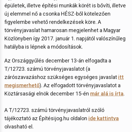
épületek, illetve építési munkák körét is bővíti, illetve
új elemmel nő a csonka HÉSZ-ből kötelezően
figyelembe vehető rendelkezések köre. A
törvényjavaslat hamarosan megjelenhet a Magyar
Közlönyben így 2017. január 1. napjától valószínűleg
hatályba is lépnek a módosítások.
Az Országgyűlés december 13-án elfogadta a
T/12723. számú törvényjavaslatot (a
zárószavazáshoz szükséges egységes javaslat
itt
megismerhető
). Az elfogadott törvényjavaslatot a
Köztársasági elnök december 15-én
már alá is írta
.
A T/12723. számú törvényjavaslatról szóló
tájékoztató az Építésijog.hu oldalon
ide kattintva
olvasható el.