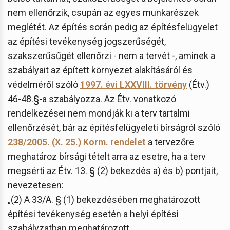
nem ellenőrzik, csupán az egyes munkarészek
meglétét. Az építés során pedig az építésfelügyelet
az építési tevékenység jogszerűségét,
szakszerűsűgét ellenőrzi - nem a tervét -, aminek a
szabályait az épített környezet alakításáról és
védelméről szóló
1997. évi LXXVIII. törvény
(Étv.)
46-48.§-a szabályozza. Az Étv. vonatkozó
rendelkezései nem mondják ki a terv tartalmi
ellenőrzését, bár az építésfelügyeleti bírságról szóló
238/2005. (X. 25.) Korm. rendelet
a tervezőre
meghatároz bírsági tételt arra az esetre, ha a terv
megsérti az Étv. 13. § (2) bekezdés a) és b) pontjait,
nevezetesen:
„(2) A 33/A. § (1) bekezdésében meghatározott
építési tevékenység esetén a helyi építési
szabályzatban meghatározott