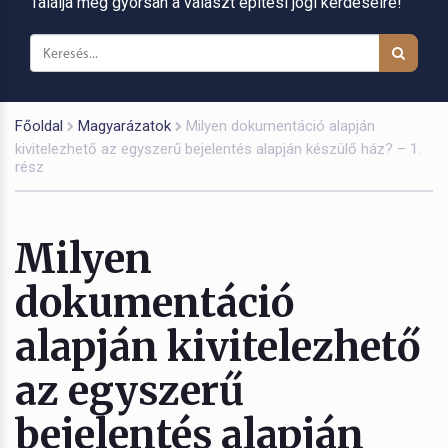
Találja meg gyorsan a választ építési jogi kérdéseire!
Főoldal
Magyarázatok
Milyen dokumentáció alapján
kivitelezhető az egyszerű bejelentés alapján készülő ház? – 1.
rész
Milyen
dokumentáció
alapján kivitelezhető
az egyszerű
bejelentés alapján