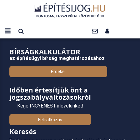
BÍRSÁGKALKULÁTOR
az építésügyi bírság meghatározásához
Érdekel
Időben értesítjük önt a
jogszabályváltozásokról
Kérje INGYENES hírlevelünket!
Feliratkozás
Keresés