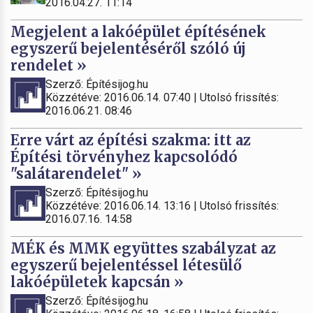
2016.04.27. 11:14
Megjelent a lakóépület építésének
egyszerű bejelentéséről szóló új
rendelet »
Szerző: Építésijog.hu
Közzétéve: 2016.06.14. 07:40 | Utolsó frissítés:
2016.06.21. 08:46
Erre várt az építési szakma: itt az
Építési törvényhez kapcsolódó
"salátarendelet" »
Szerző: Építésijog.hu
Közzétéve: 2016.06.14. 13:16 | Utolsó frissítés:
2016.07.16. 14:58
MÉK és MMK együttes szabályzat az
egyszerű bejelentéssel létesülő
lakóépületek kapcsán »
Szerző: Építésijog.hu