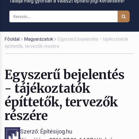
Találja meg gyorsan a választ építési jogi kérdéseire!
Főoldal
Magyarázatok
Egyszerű bejelentés - tájékoztatók
építtetők, tervezők részére
Egyszerű bejelentés
- tájékoztatók
építtetők, tervezők
részére
Szerző: Építésijog.hu