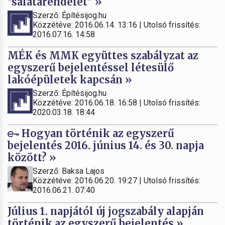
"salátarendelet" »
Szerző: Építésijog.hu
Közzétéve: 2016.06.14. 13:16 | Utolsó frissítés:
2016.07.16. 14:58
MÉK és MMK együttes szabályzat az
egyszerű bejelentéssel létesülő
lakóépületek kapcsán »
Szerző: Építésijog.hu
Közzétéve: 2016.06.18. 16:58 | Utolsó frissítés:
2020.03.18. 18:44
Hogyan történik az egyszerű
bejelentés 2016. június 14. és 30. napja
között? »
Szerző: Baksa Lajos
Közzétéve: 2016.06.20. 19:27 | Utolsó frissítés:
2016.06.21. 07:40
Július 1. napjától új jogszabály alapján
történik az egyszerű bejelentés »