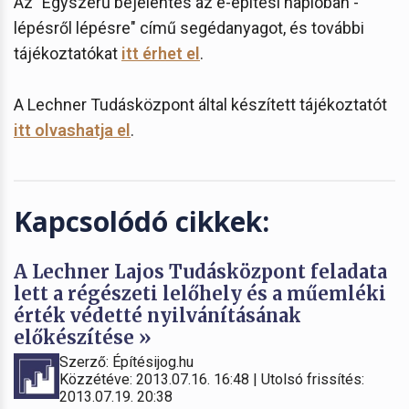
Az "Egyszerű bejelentés az e-építési naplóban -
lépésről lépésre" című segédanyagot, és további
tájékoztatókat
itt érhet el
.
A Lechner Tudásközpont által készített tájékoztatót
itt olvashatja el
.
Kapcsolódó cikkek:
A Lechner Lajos Tudásközpont feladata
lett a régészeti lelőhely és a műemléki
érték védetté nyilvánításának
előkészítése »
Szerző: Építésijog.hu
Közzétéve: 2013.07.16. 16:48 | Utolsó frissítés:
2013.07.19. 20:38