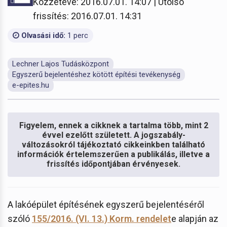
Közzétéve: 2016.07.01. 14:07 | Utolsó
frissítés: 2016.07.01. 14:31
Olvasási idő:
1 perc
Lechner Lajos Tudásközpont
Egyszerű bejelentéshez kötött építési tevékenység
e-epites.hu
Figyelem, ennek a cikknek a tartalma több, mint 2
évvel ezelőtt született. A jogszabály-
változásokról tájékoztató cikkeinkben található
információk értelemszerűen a publikálás, illetve a
frissítés időpontjában érvényesek.
A lakóépület építésének egyszerű bejelentéséről
szóló
155/2016. (VI. 13.) Korm. rendelet
e alapján az