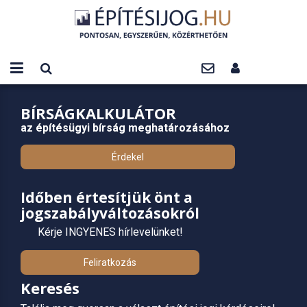
BÍRSÁGKALKULÁTOR
az építésügyi bírság meghatározásához
Érdekel
Időben értesítjük önt a
jogszabályváltozásokról
Kérje INGYENES hírlevelünket!
Feliratkozás
Keresés