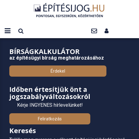
BÍRSÁGKALKULÁTOR
az építésügyi bírság meghatározásához
Érdekel
Időben értesítjük önt a
jogszabályváltozásokról
Kérje INGYENES hírlevelünket!
Feliratkozás
Keresés