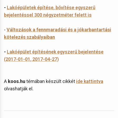
-
Lakóépületek építése, bővítése egyszerű
bejelentéssel 300 négyzetméter felett is
-
Változások a fennmaradási és a jókarbantartási
kötelezés szabályaiban
-
Lakóépület építésének egyszerű bejelentése
(2017-01-01, 2017-04-27)
A
koos.hu
témában készült cikkét
ide kattintva
olvashatják el.