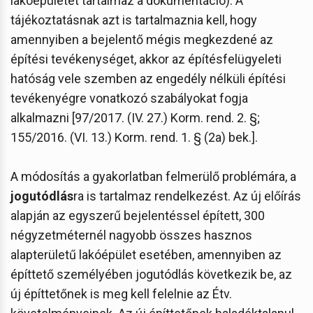
lakóépületet tartalmaz a dokumentáció). A
tájékoztatásnak azt is tartalmaznia kell, hogy
amennyiben a bejelentő mégis megkezdené az
építési tevékenységet, akkor az építésfelügyeleti
hatóság vele szemben az engedély nélküli építési
tevékenyégre vonatkozó szabályokat fogja
alkalmazni [97/2017. (IV. 27.) Korm. rend. 2. §;
155/2016. (VI. 13.) Korm. rend. 1. § (2a) bek.].
A módosítás a gyakorlatban felmerülő problémára, a
jogutódlás
ra is tartalmaz rendelkezést. Az új előírás
alapján az egyszerű bejelentéssel épített, 300
négyzetméternél nagyobb összes hasznos
alapterületű lakóépület esetében, amennyiben az
építtető személyében jogutódlás következik be, az
új építtetőnek is meg kell felelnie az Étv.