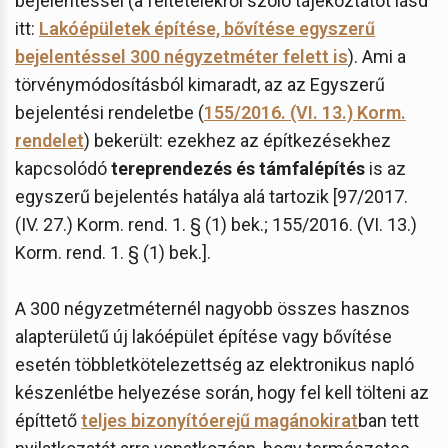
bejelentéssel (a feltételekről szóló tájékoztatót lásd
itt:
Lakóépületek építése, bővítése egyszerű
bejelentéssel 300 négyzetméter felett is
). Ami a
törvénymódosításból kimaradt, az az Egyszerű
bejelentési rendeletbe (
155/2016. (VI. 13.) Korm.
rendelet
) bekerült: ezekhez az építkezésekhez
kapcsolódó
tereprendezés és támfalépítés
is az
egyszerű bejelentés hatálya alá tartozik [97/2017.
(IV. 27.) Korm. rend. 1. § (1) bek.; 155/2016. (VI. 13.)
Korm. rend. 1. § (1) bek.].
A 300 négyzetméternél nagyobb összes hasznos
alapterületű új lakóépület építése vagy bővítése
esetén többletkötelezettség az elektronikus napló
készenlétbe helyezése során, hogy fel kell tölteni az
építtető
teljes bizonyítóerejű magánokirat
ban tett