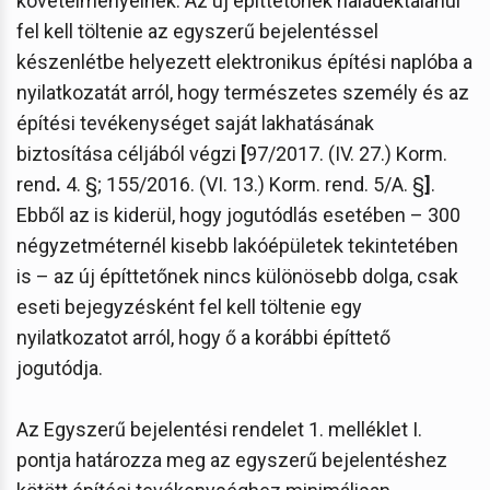
követelményeinek. Az új építtetőnek haladéktalanul
fel kell töltenie az egyszerű bejelentéssel
készenlétbe helyezett elektronikus építési naplóba a
nyilatkozatát arról, hogy természetes személy és az
építési tevékenységet saját lakhatásának
biztosítása céljából végzi
[
97/2017. (IV. 27.) Korm.
rend
.
4. §; 155/2016. (VI. 13.) Korm. rend. 5/A. §
]
.
Ebből az is kiderül, hogy jogutódlás esetében – 300
négyzetméternél kisebb lakóépületek tekintetében
is – az új építtetőnek nincs különösebb dolga, csak
eseti bejegyzésként fel kell töltenie egy
nyilatkozatot arról, hogy ő a korábbi építtető
jogutódja.
Az Egyszerű bejelentési rendelet 1. melléklet I.
pontja határozza meg az egyszerű bejelentéshez