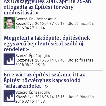
Az Országgyűlés 2016. április 26-án
elfogadta az Építési törvény
módosítását »
Szerző: Dr. Jámbor Attila
Közzétéve: 2016.04.27. 09:18 | Utolsó frissítés:
2016.04.27. 11:14
Megjelent a lakóépület építésének
egyszerű bejelentéséről szóló új
rendelet »
Szerző: Építésijog.hu
Közzétéve: 2016.06.14. 07:40 | Utolsó frissítés:
2016.06.21. 08:46
Erre várt az építési szakma: itt az
Építési törvényhez kapcsolódó
"salátarendelet" »
Szerző: Építésijog.hu
Közzétéve: 2016.06.14. 13:16 | Utolsó frissítés:
2016.07.16. 14:58