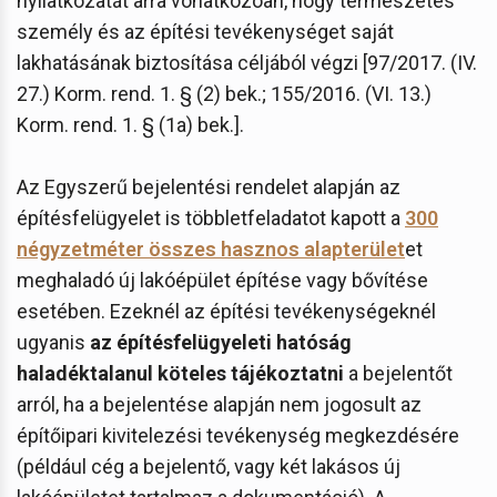
nyilatkozatát arra vonatkozóan, hogy természetes
személy és az építési tevékenységet saját
lakhatásának biztosítása céljából végzi [97/2017. (IV.
27.) Korm. rend. 1. § (2) bek.; 155/2016. (VI. 13.)
Korm. rend. 1. § (1a) bek.].
Az Egyszerű bejelentési rendelet alapján az
építésfelügyelet is többletfeladatot kapott a
300
négyzetméter összes hasznos alapterület
et
meghaladó új lakóépület építése vagy bővítése
esetében. Ezeknél az építési tevékenységeknél
ugyanis
az építésfelügyeleti hatóság
haladéktalanul köteles tájékoztatni
a bejelentőt
arról, ha a bejelentése alapján nem jogosult az
építőipari kivitelezési tevékenység megkezdésére
(például cég a bejelentő, vagy két lakásos új