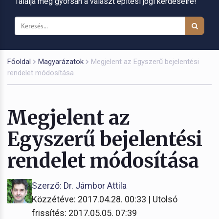
Találja meg gyorsan a választ építési jogi kérdéseire!
Főoldal
Magyarázatok
Megjelent az Egyszerű bejelentési
rendelet módosítása
Megjelent az
Egyszerű bejelentési
rendelet módosítása
Szerző: Dr. Jámbor Attila
Közzétéve: 2017.04.28. 00:33 | Utolsó
frissítés: 2017.05.05. 07:39