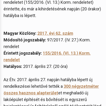
rendeletet (155/2016. (VI. 13.) Korm. rendeletet)
érintette, és már a kihirdetésének napján (20 órakor)
hatályba is lépett.
Magyar Közlöny:
2017. évi 62. szám
Módosító jogszabály:
97/2017. (IV. 27.) Korm.
rendelet
Érintett jogszabály:
155/2016. (VI. 13.) Korm.
rendelet
Hatályos:
2017. április 27. (20 óra)
Az Étv. 2017. április 27. napján hatályba lépett új
rendelkezései lehetővé tették a
300 négyzetméter
összes hasznos alapterület
et meghaladó új
lakóépület építését és bővítését is egyszerű