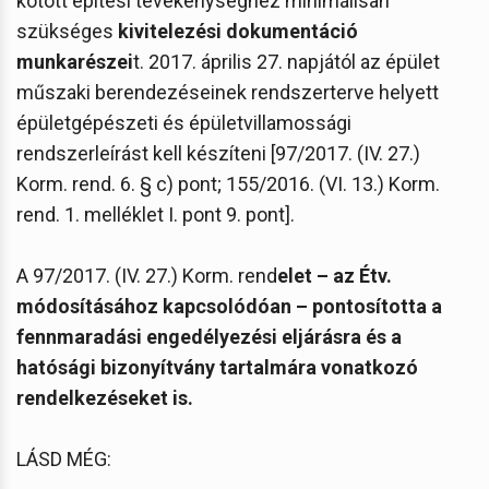
kötött építési tevékenységhez minimálisan
szükséges
kivitelezési dokumentáció
munkarészei
t. 2017. április 27. napjától az épület
műszaki berendezéseinek rendszerterve helyett
épületgépészeti és épületvillamossági
rendszerleírást kell készíteni [97/2017. (IV. 27.)
Korm. rend. 6. § c) pont; 155/2016. (VI. 13.) Korm.
rend. 1. melléklet I. pont 9. pont].
A 97/2017. (IV. 27.) Korm. rend
elet – az Étv.
módosításához kapcsolódóan – pontosította a
fennmaradási engedélyezési eljárásra és a
hatósági bizonyítvány tartalmára vonatkozó
rendelkezéseket is.
LÁSD MÉG: