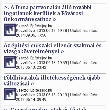
A Duna partvonalán álló további
ingatlanok kerültek a Fővárosi
Önkormányzathoz »
Szerző: Építésijog.hu
Közzétéve: 2013.06.13. 19:38 | Utolsó frissítés:
2014.09.06. 17:58
Az építési műszaki ellenőr szakmai és
vizsgakövetelményei »
Szerző: Építésijog.hu
Közzétéve: 2013.06.13. 19:59 | Utolsó frissítés:
2013.06.13. 23:42
Földhivatalok illetékességének újabb
változásai »
Szerző: Építésijog.hu
Közzétéve: 2013.06.13. 20:19 | Utolsó frissítés:
2013.06.14. 09:49
Gyorsforgalmi utak és főutak