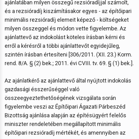
ajánlatában milyen összegű rezsióradíjjal számolt,
és a rezsióradíj kiszámításakor egyes - az építőipari
minimális rezsióradíj elemeit képező - költségeket
milyen összeggel és módon vette figyelembe. Az
ajánlattevő az indokolást köteles írásban kérni és
erről a kérésről a többi ajánlattevőt egyidejűleg,
szintén írásban értesíteni [306/2011. (XII. 23.) Korm.
rend. 8/A. § (2) bek.; 2011. évi CVIII. tv. 69. § (1) bek.].
Az ajánlatkérő az ajánlattevő által nyújtott indokolás
gazdasági ésszerűséggel való
összeegyeztethetőségének vizsgálata során
figyelembe veszi az Építőipari Ágazati Párbeszéd
Bizottság ajánlása alapján az építésügyért felelős
miniszter rendeletében megállapított minimális
építőipari rezsióradíj mértékét, és amennyiben az