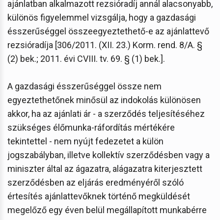
ajánlatban alkalmazott rezsióradíj annál alacsonyabb,
különös figyelemmel vizsgálja, hogy a gazdasági
ésszerűséggel összeegyeztethető-e az ajánlattevő
rezsióradíja [306/2011. (XII. 23.) Korm. rend. 8/A. §
(2) bek.; 2011. évi CVIII. tv. 69. § (1) bek.].
A gazdasági ésszerűséggel össze nem
egyeztethetőnek minősül az indokolás különösen
akkor, ha az ajánlati ár - a szerződés teljesítéséhez
szükséges élőmunka-ráfordítás mértékére
tekintettel - nem nyújt fedezetet a külön
jogszabályban, illetve kollektív szerződésben vagy a
miniszter által az ágazatra, alágazatra kiterjesztett
szerződésben az eljárás eredményéről szóló
értesítés ajánlattevőknek történő megküldését
megelőző egy éven belül megállapított munkabérre