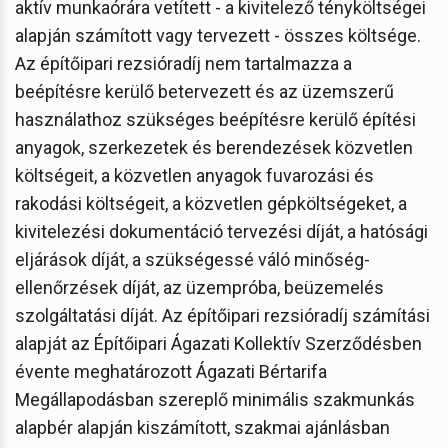
aktív munkaórára vetített - a kivitelező tényköltségei
alapján számított vagy tervezett - összes költsége.
Az építőipari rezsióradíj nem tartalmazza a
beépítésre kerülő betervezett és az üzemszerű
használathoz szükséges beépítésre kerülő építési
anyagok, szerkezetek és berendezések közvetlen
költségeit, a közvetlen anyagok fuvarozási és
rakodási költségeit, a közvetlen gépköltségeket, a
kivitelezési dokumentáció tervezési díját, a hatósági
eljárások díját, a szükségessé váló minőség-
ellenőrzések díját, az üzempróba, beüzemelés
szolgáltatási díját. Az építőipari rezsióradíj számítási
alapját az Építőipari Ágazati Kollektív Szerződésben
évente meghatározott Ágazati Bértarifa
Megállapodásban szereplő minimális szakmunkás
alapbér alapján kiszámított, szakmai ajánlásban