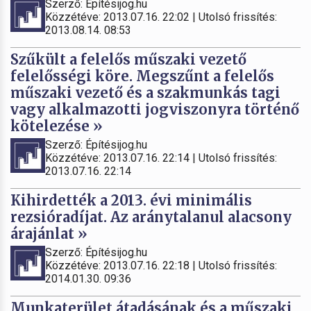
Szerző: Építésijog.hu
Közzétéve: 2013.07.16. 22:02 | Utolsó frissítés:
2013.08.14. 08:53
Szűkült a felelős műszaki vezető
felelősségi köre. Megszűnt a felelős
műszaki vezető és a szakmunkás tagi
vagy alkalmazotti jogviszonyra történő
kötelezése »
Szerző: Építésijog.hu
Közzétéve: 2013.07.16. 22:14 | Utolsó frissítés:
2013.07.16. 22:14
Kihirdették a 2013. évi minimális
rezsióradíjat. Az aránytalanul alacsony
árajánlat »
Szerző: Építésijog.hu
Közzétéve: 2013.07.16. 22:18 | Utolsó frissítés:
2014.01.30. 09:36
Munkaterület átadásának és a műszaki