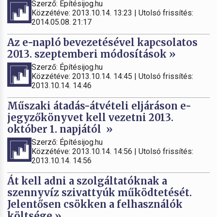
Szerző: Építésijog.hu
Közzétéve: 2013.10.14. 13:23 | Utolsó frissítés:
2014.05.08. 21:17
Az e-napló bevezetésével kapcsolatos
2013. szeptemberi módosítások »
Szerző: Építésijog.hu
Közzétéve: 2013.10.14. 14:45 | Utolsó frissítés:
2013.10.14. 14:46
Műszaki átadás-átvételi eljáráson e-
jegyzőkönyvet kell vezetni 2013.
október 1. napjától »
Szerző: Építésijog.hu
Közzétéve: 2013.10.14. 14:56 | Utolsó frissítés:
2013.10.14. 14:56
Át kell adni a szolgáltatóknak a
szennyvíz szivattyúk működtetését.
Jelentősen csökken a felhasználók
költsége »