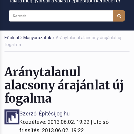
Találja meg gyorsan a választ építési jogi kérdéseire!
Főoldal
Magyarázatok
Aránytalanul alacsony árajánlat új
fogalma
Aránytalanul
alacsony árajánlat új
fogalma
Szerző: Építésijog.hu
Közzétéve: 2013.06.02. 19:22 | Utolsó
frissítés: 2013.06.02. 19:22