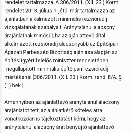
rendelet tartalmazza. A 306/2011. (XII. 23.) Korm.
rendelet 2013. július 1-jétől már tartalmazza az
ajánlatban alkalmazott minimális rezsióradíj
vizsgálatának szabályait. Aránytalanul alacsony
árajánlatnak minősül, ha az ajánlattevő által
alkalmazott rezsióradíj alacsonyabb az Építőipari
Ágazati Párbeszéd Bizottság ajánlása alapján az
építésügyért felelős miniszter rendeletében
megállapított minimális építőipari rezsióradíj
mértékénél [306/2011. (XII. 23.) Korm. rend. 8/A. §
(1) bek.].
Amennyiben az ajánlattevő aránytalanul alacsony
árajánlatot tett, az ajánlatkérő köteles arra
vonatkozóan is tájékoztatást kérni, hogy az
aránytalanul alacsony árat benyújtó ajánlattevő