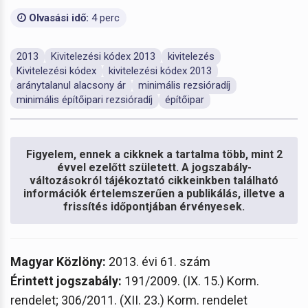
Olvasási idő:
4 perc
2013
Kivitelezési kódex 2013
kivitelezés
Kivitelezési kódex
kivitelezési kódex 2013
aránytalanul alacsony ár
minimális rezsióradíj
minimális építőipari rezsióradíj
építőipar
Figyelem, ennek a cikknek a tartalma több, mint 2
évvel ezelőtt született. A jogszabály-
változásokról tájékoztató cikkeinkben található
információk értelemszerűen a publikálás, illetve a
frissítés időpontjában érvényesek.
Magyar Közlöny:
2013. évi 61. szám
Érintett jogszabály:
191/2009. (IX. 15.) Korm.
rendelet; 306/2011. (XII. 23.) Korm. rendelet