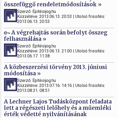
összefüggő rendeletmódosítások »
Szerző: Építésijog.hu
Közzétéve: 2013.06.13. 20:53 | Utolsó frissítés:
2013.06.13. 20:53
A végrehajtás során befolyt összeg
felhasználása »
Szerző: Építésijog.hu
Közzétéve: 2013.06.13. 21:00 | Utolsó frissítés:
2013.06.17. 11:38
A közbeszerzési törvény 2013. júniusi
módosítása »
Szerző: Építésijog.hu
Közzétéve: 2013.07.16. 14:16 | Utolsó frissítés:
2013.08.31. 08:51
A Lechner Lajos Tudásközpont feladata
lett a régészeti lelőhely és a műemléki
érték védetté nyilvánításának