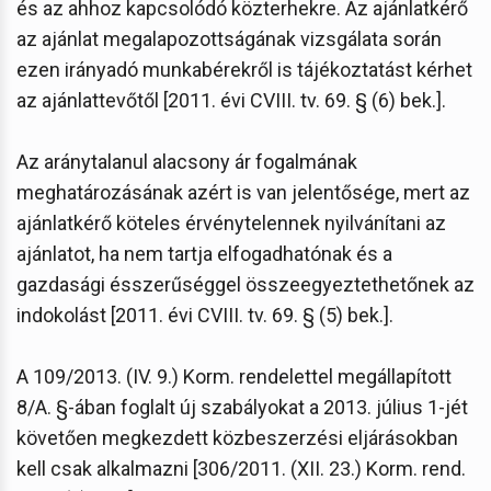
és az ahhoz kapcsolódó közterhekre. Az ajánlatkérő
az ajánlat megalapozottságának vizsgálata során
ezen irányadó munkabérekről is tájékoztatást kérhet
az ajánlattevőtől [2011. évi CVIII. tv. 69. § (6) bek.].
Az aránytalanul alacsony ár fogalmának
meghatározásának azért is van jelentősége, mert az
ajánlatkérő köteles érvénytelennek nyilvánítani az
ajánlatot, ha nem tartja elfogadhatónak és a
gazdasági ésszerűséggel összeegyeztethetőnek az
indokolást [2011. évi CVIII. tv. 69. § (5) bek.].
A 109/2013. (IV. 9.) Korm. rendelettel megállapított
8/A. §-ában foglalt új szabályokat a 2013. július 1-jét
követően megkezdett közbeszerzési eljárásokban
kell csak alkalmazni [306/2011. (XII. 23.) Korm. rend.