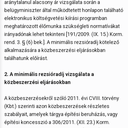
aránytalanul alacsony ár vizsgálata során a
belügyminiszter által működtetett honlapon található
elektronikus költségvetési kiírási programban
meghatározott élőmunka szükségleti normatívákat
irányadónak lehet tekinteni [191/2009. (IX. 15.) Korm.
rend. 3. § (6) bek.]. A minimális rezsióradíj kötelező
alkalmazására a közbeszerzési eljárásokban
találhatunk előírást.
2. A minimális rezsióradíj vizsgálata a
közbeszerzési eljárásokban
A közbeszerzésekről szóló 2011. évi CVIII. törvény
(Kbt.) szerinti azon közbeszerzések részletes
szabályait, amelyek tárgya építési beruházás, vagy
építési koncesszió a 306/2011. (XII. 23.) Korm.