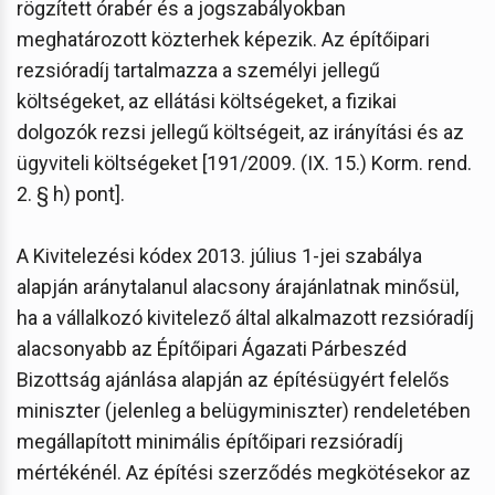
rögzített órabér és a jogszabályokban
meghatározott közterhek képezik. Az építőipari
rezsióradíj tartalmazza a személyi jellegű
költségeket, az ellátási költségeket, a fizikai
dolgozók rezsi jellegű költségeit, az irányítási és az
ügyviteli költségeket [191/2009. (IX. 15.) Korm. rend.
2. § h) pont].
A Kivitelezési kódex 2013. július 1-jei szabálya
alapján aránytalanul alacsony árajánlatnak minősül,
ha a vállalkozó kivitelező által alkalmazott rezsióradíj
alacsonyabb az Építőipari Ágazati Párbeszéd
Bizottság ajánlása alapján az építésügyért felelős
miniszter (jelenleg a belügyminiszter) rendeletében
megállapított minimális építőipari rezsióradíj
mértékénél. Az építési szerződés megkötésekor az