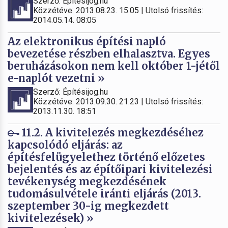
Szerző: Építésijog.hu
Közzétéve: 2013.08.23. 15:05 | Utolsó frissítés:
2014.05.14. 08:05
Az elektronikus építési napló
bevezetése részben elhalasztva. Egyes
beruházásokon nem kell október 1-jétől
e-naplót vezetni »
Szerző: Építésijog.hu
Közzétéve: 2013.09.30. 21:23 | Utolsó frissítés:
2013.11.30. 18:51
11.2. A kivitelezés megkezdéséhez
kapcsolódó eljárás: az
építésfelügyelethez történő előzetes
bejelentés és az építőipari kivitelezési
tevékenység megkezdésének
tudomásulvétele iránti eljárás (2013.
szeptember 30-ig megkezdett
kivitelezések) »