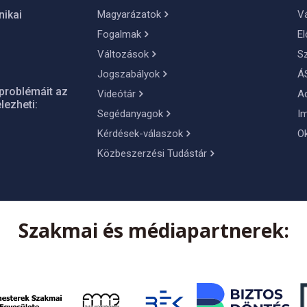
Magyarázatok
Vá
nikai
Fogalmak
El
Változások
S
Jogszabályok
Á
problémáit az
Videótár
A
lezheti:
Segédanyagok
I
Kérdések-válaszok
O
Közbeszerzési Tudástár
Szakmai és médiapartnerek: