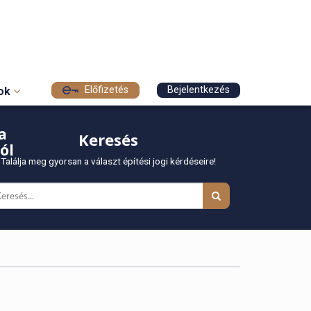
Előfizetés
Bejelentkezés
sok
a
Keresés
ól
Találja meg gyorsan a választ építési jogi kérdéseire!