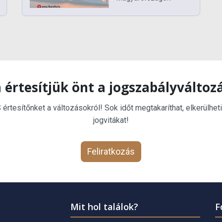
 értesítjük önt a jogszabályváltoz
rtesítőnket a változásokról! Sok időt megtakaríthat, elkerülheti
jogvitákat!
Feliratkozás
Mit hol találok?
F