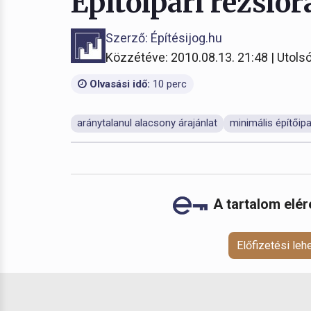
Építőipari rezsiór
Szerző: Építésijog.hu
Közzétéve: 2010.08.13. 21:48 | Utolsó
Olvasási idő:
10 perc
aránytalanul alacsony árajánlat
minimális építőipa
A tartalom elé
Előfizetési le