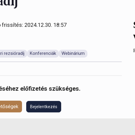
adíj
 frissítés: 2024.12.30. 18:57
ri rezsióradíj
Konferenciák
Webinárium
réséhez előfizetés szükséges.
hetőségek
Bejelentkezés