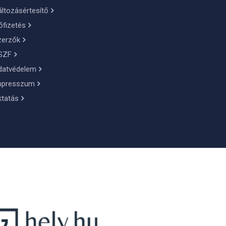
ltozásértesítő
őfizetés
zerzők
SZF
datvédelem
mpresszum
ktatás