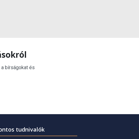
ásokról
 a bírságokat és
ontos tudnivalók