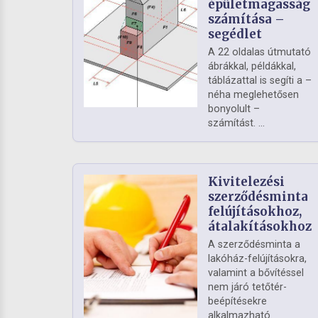
épületmagasság
számítása –
segédlet
A 22 oldalas útmutató
ábrákkal, példákkal,
táblázattal is segíti a –
néha meglehetősen
bonyolult –
számítást. ...
Kivitelezési
szerződésminta
felújításokhoz,
átalakításokhoz
A szerződésminta a
lakóház-felújításokra,
valamint a bővítéssel
nem járó tetőtér-
beépítésekre
alkalmazható.