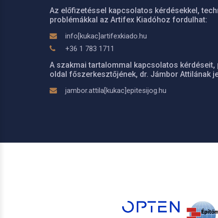
Az előfizetéssel kapcsolatos kérdésekkel, tech
problémákkal az Artifex Kiadóhoz fordulhat:
info[kukac]artifexkiado.hu
+36 1 783 1711
A szakmai tartalommal kapcsolatos kérdéseit, 
oldal főszerkesztőjének, dr. Jámbor Attilának je
jambor.attila[kukac]epitesijog.hu