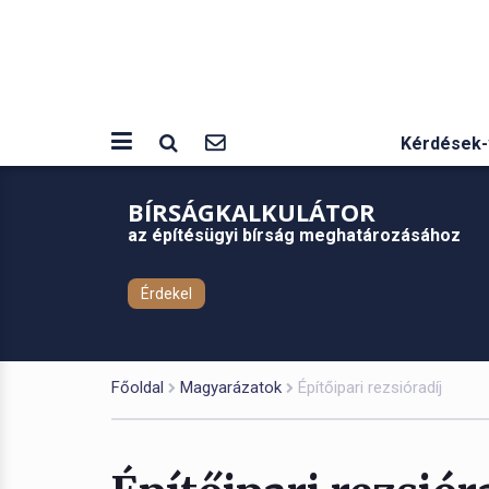
Kérdések-
BÍRSÁGKALKULÁTOR
az építésügyi bírság meghatározásához
Érdekel
Főoldal
Magyarázatok
Építőipari rezsióradíj