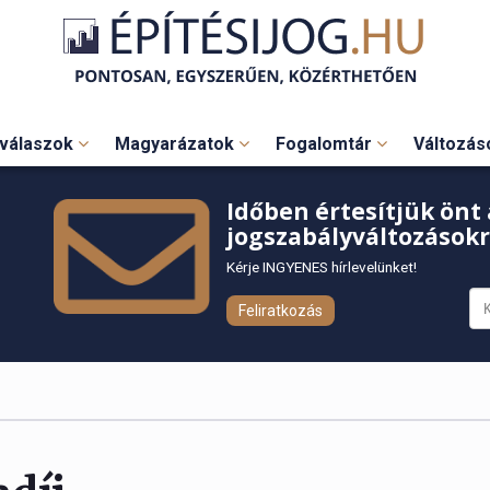
válaszok
Magyarázatok
Fogalomtár
Változá
Időben értesítjük önt 
jogszabályváltozásokr
Kérje INGYENES hírlevelünket!
Feliratkozás