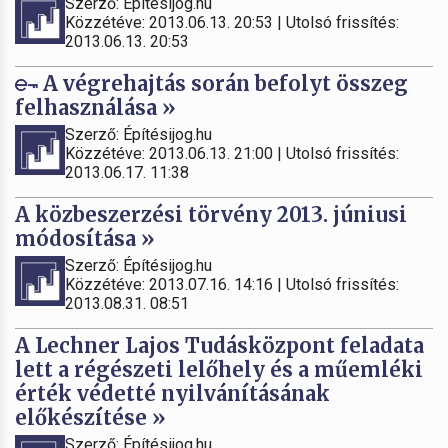
Szerző: Építésijog.hu
Közzétéve: 2013.06.13. 20:53 | Utolsó frissítés:
2013.06.13. 20:53
A végrehajtás során befolyt összeg
felhasználása »
Szerző: Építésijog.hu
Közzétéve: 2013.06.13. 21:00 | Utolsó frissítés:
2013.06.17. 11:38
A közbeszerzési törvény 2013. júniusi
módosítása »
Szerző: Építésijog.hu
Közzétéve: 2013.07.16. 14:16 | Utolsó frissítés:
2013.08.31. 08:51
A Lechner Lajos Tudásközpont feladata
lett a régészeti lelőhely és a műemléki
érték védetté nyilvánításának
előkészítése »
Szerző: Építésijog.hu