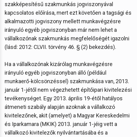
szakképesítésű szakmunkás jogviszonyával
kapcsolatos előírása, mert ezt követően a tagsági és
alkalmazotti jogviszony mellett munkavégzésre
irányuló egyéb jogviszonyban már nem lehet a
vállalkozónak szakmunkás megfelelőségét igazolni
(lásd: 2012: CLVII. törvény 46. § (2) bekezdés).
Ha a vállalkozónak kizárólag munkavégzésre
irányuló egyéb jogviszonyban álló (például
munkaerő-kölcsönzéssel) szakmunkása van, 2013.
január 1-jétől nem végezhetett építőipari kivitelezési
tevékenységet. Egy 2013. április 19-étől hatályos
átmeneti szabály alapján azoknak a vállalkozó
kivitelezőnek, akit (amelyet) a Magyar Kereskedelmi
és Iparkamara (MKIK) 2013. január 1-jéig vett a
vállalkozó kivitelezők nyilvántartásába és a