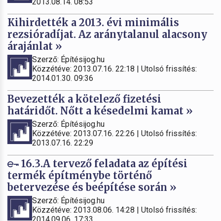
2013.08.14. 08:53
Kihirdették a 2013. évi minimális
rezsióradíjat. Az aránytalanul alacsony
árajánlat »
Szerző: Építésijog.hu
Közzétéve: 2013.07.16. 22:18 | Utolsó frissítés:
2014.01.30. 09:36
Bevezették a kötelező fizetési
határidőt. Nőtt a késedelmi kamat »
Szerző: Építésijog.hu
Közzétéve: 2013.07.16. 22:26 | Utolsó frissítés:
2013.07.16. 22:29
16.3.A tervező feladata az építési
termék építménybe történő
betervezése és beépítése során »
Szerző: Építésijog.hu
Közzétéve: 2013.08.06. 14:28 | Utolsó frissítés:
2014.09.06. 17:33