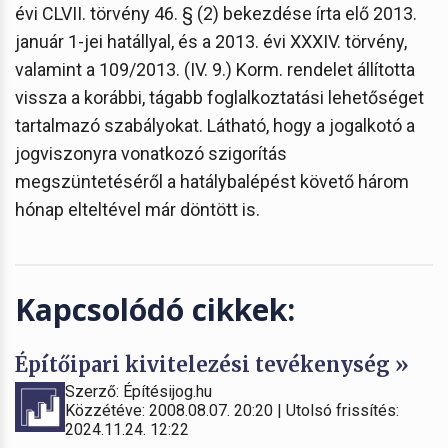
évi CLVII. törvény 46. § (2) bekezdése írta elő 2013.
január 1-jei hatállyal, és a 2013. évi XXXIV. törvény,
valamint a 109/2013. (IV. 9.) Korm. rendelet állította
vissza a korábbi, tágabb foglalkoztatási lehetőséget
tartalmazó szabályokat. Látható, hogy a jogalkotó a
jogviszonyra vonatkozó szigorítás
megszüntetéséről a hatálybalépést követő három
hónap elteltével már döntött is.
Kapcsolódó cikkek:
Építőipari kivitelezési tevékenység »
Szerző: Építésijog.hu
Közzétéve: 2008.08.07. 20:20 | Utolsó frissítés:
2024.11.24. 12:22