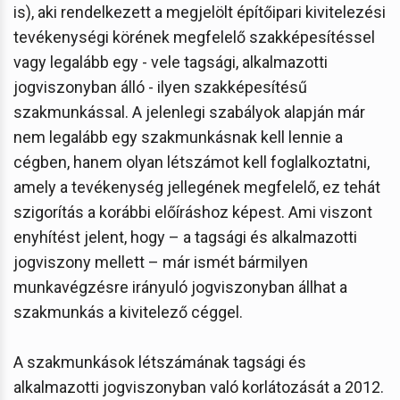
is), aki rendelkezett a megjelölt építőipari kivitelezési
tevékenységi körének megfelelő szakképesítéssel
vagy legalább egy - vele tagsági, alkalmazotti
jogviszonyban álló - ilyen szakképesítésű
szakmunkással. A jelenlegi szabályok alapján már
nem legalább egy szakmunkásnak kell lennie a
cégben, hanem olyan létszámot kell foglalkoztatni,
amely a tevékenység jellegének megfelelő, ez tehát
szigorítás a korábbi előíráshoz képest. Ami viszont
enyhítést jelent, hogy – a tagsági és alkalmazotti
jogviszony mellett – már ismét bármilyen
munkavégzésre irányuló jogviszonyban állhat a
szakmunkás a kivitelező céggel.
A szakmunkások létszámának tagsági és
alkalmazotti jogviszonyban való korlátozását a 2012.