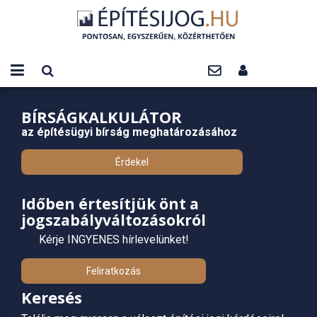
BÍRSÁGKALKULÁTOR
az építésügyi bírság meghatározásához
Érdekel
Időben értesítjük önt a
jogszabályváltozásokról
Kérje INGYENES hírlevelünket!
Feliratkozás
Keresés