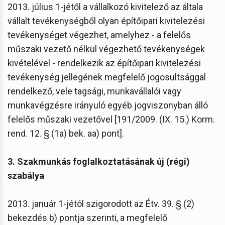
2013. július 1-jétől a vállalkozó kivitelező az általa
vállalt tevékenységből olyan építőipari kivitelezési
tevékenységet végezhet, amelyhez - a felelős
műszaki vezető nélkül végezhető tevékenységek
kivételével - rendelkezik az építőipari kivitelezési
tevékenység jellegének megfelelő jogosultsággal
rendelkező, vele tagsági, munkavállalói vagy
munkavégzésre irányuló egyéb jogviszonyban álló
felelős műszaki vezetővel [191/2009. (IX. 15.) Korm.
rend. 12. § (1a) bek. aa) pont].
3. Szakmunkás foglalkoztatásának új (régi)
szabálya
2013. január 1-jétól szigorodott az Étv. 39. § (2)
bekezdés b) pontja szerinti, a megfelelő