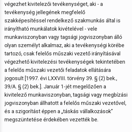
végezhet kivitelezői tevékenységet, aki - a
tevékenység jellegének megfelelő
szakképesítéssel rendelkező szakmunkás által is
irányítható munkálatok kivételével - vele
munkaviszonyban vagy tagsági jogviszonyban álló
olyan személyt alkalmaz, aki a tevékenységi körébe
tartozó, csak felelős műszaki vezető irányításával
végezhető kivitelezési tevékenységek tekintetében
a felelős műszaki vezetői feladatok ellátására
jogosult [1997. évi LXXVIII. törvény 39. § (2) bek.,
39/A. § (2) bek.]. Január 1-jét megelőzően a
kivitelező munkaviszonyban, tagsági vagy megbízási
jogviszonyban állhatott a felelős műszaki vezetővel,
és a szigorítást éppen a „táskás vállalkozások”
megszüntetése érdekében vezették be.