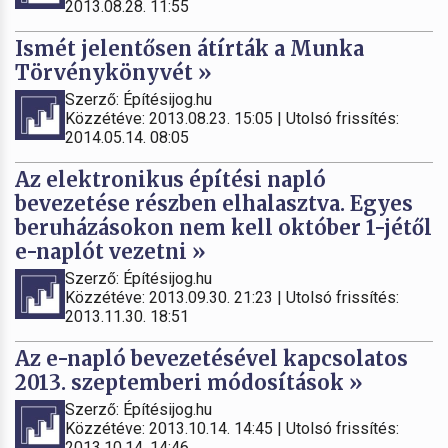
2013.08.28. 11:55
Ismét jelentősen átírták a Munka
Törvénykönyvét »
Szerző: Építésijog.hu
Közzétéve: 2013.08.23. 15:05 | Utolsó frissítés:
2014.05.14. 08:05
Az elektronikus építési napló
bevezetése részben elhalasztva. Egyes
beruházásokon nem kell október 1-jétől
e-naplót vezetni »
Szerző: Építésijog.hu
Közzétéve: 2013.09.30. 21:23 | Utolsó frissítés:
2013.11.30. 18:51
Az e-napló bevezetésével kapcsolatos
2013. szeptemberi módosítások »
Szerző: Építésijog.hu
Közzétéve: 2013.10.14. 14:45 | Utolsó frissítés:
2013.10.14. 14:46