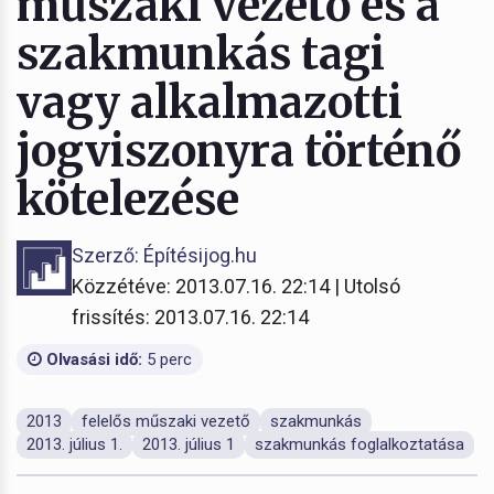
műszaki vezető és a
szakmunkás tagi
vagy alkalmazotti
jogviszonyra történő
kötelezése
Szerző: Építésijog.hu
Közzétéve: 2013.07.16. 22:14 | Utolsó
frissítés: 2013.07.16. 22:14
Olvasási idő:
5 perc
2013
felelős műszaki vezető
szakmunkás
2013. július 1.
2013. július 1
szakmunkás foglalkoztatása