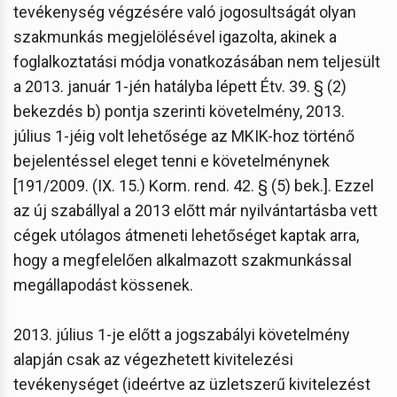
tevékenység végzésére való jogosultságát olyan
szakmunkás megjelölésével igazolta, akinek a
foglalkoztatási módja vonatkozásában nem teljesült
a 2013. január 1-jén hatályba lépett Étv. 39. § (2)
bekezdés b) pontja szerinti követelmény, 2013.
július 1-jéig volt lehetősége az MKIK-hoz történő
bejelentéssel eleget tenni e követelménynek
[191/2009. (IX. 15.) Korm. rend. 42. § (5) bek.]. Ezzel
az új szabállyal a 2013 előtt már nyilvántartásba vett
cégek utólagos átmeneti lehetőséget kaptak arra,
hogy a megfelelően alkalmazott szakmunkással
megállapodást kössenek.
2013. július 1-je előtt a jogszabályi követelmény
alapján csak az végezhetett kivitelezési
tevékenységet (ideértve az üzletszerű kivitelezést