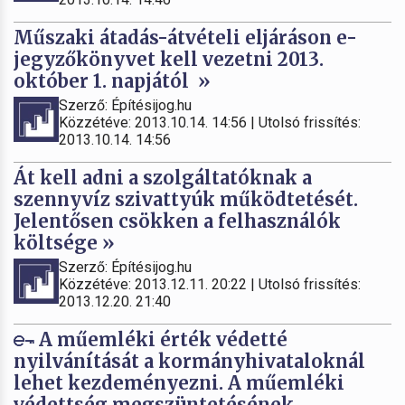
Műszaki átadás-átvételi eljáráson e-
jegyzőkönyvet kell vezetni 2013.
október 1. napjától »
Szerző: Építésijog.hu
Közzétéve: 2013.10.14. 14:56 | Utolsó frissítés:
2013.10.14. 14:56
Át kell adni a szolgáltatóknak a
szennyvíz szivattyúk működtetését.
Jelentősen csökken a felhasználók
költsége »
Szerző: Építésijog.hu
Közzétéve: 2013.12.11. 20:22 | Utolsó frissítés:
2013.12.20. 21:40
A műemléki érték védetté
nyilvánítását a kormányhivataloknál
lehet kezdeményezni. A műemléki
védettség megszüntetésének