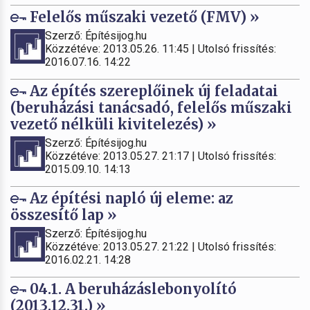
Felelős műszaki vezető (FMV) »
Szerző: Építésijog.hu
Közzétéve: 2013.05.26. 11:45 | Utolsó frissítés:
2016.07.16. 14:22
Az építés szereplőinek új feladatai
(beruházási tanácsadó, felelős műszaki
vezető nélküli kivitelezés) »
Szerző: Építésijog.hu
Közzétéve: 2013.05.27. 21:17 | Utolsó frissítés:
2015.09.10. 14:13
Az építési napló új eleme: az
összesítő lap »
Szerző: Építésijog.hu
Közzétéve: 2013.05.27. 21:22 | Utolsó frissítés:
2016.02.21. 14:28
04.1. A beruházáslebonyolító
(2013.12.31.) »