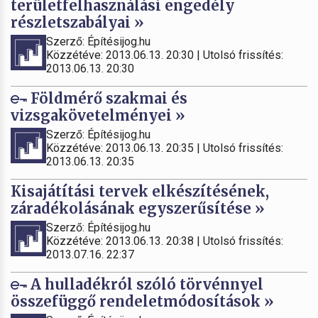
területfelhasználási engedély
részletszabályai »
Szerző: Építésijog.hu
Közzétéve: 2013.06.13. 20:30 | Utolsó frissítés:
2013.06.13. 20:30
Földmérő szakmai és
vizsgakövetelményei »
Szerző: Építésijog.hu
Közzétéve: 2013.06.13. 20:35 | Utolsó frissítés:
2013.06.13. 20:35
Kisajátítási tervek elkészítésének,
záradékolásának egyszerűsítése »
Szerző: Építésijog.hu
Közzétéve: 2013.06.13. 20:38 | Utolsó frissítés:
2013.07.16. 22:37
A hulladékról szóló törvénnyel
összefüggő rendeletmódosítások »