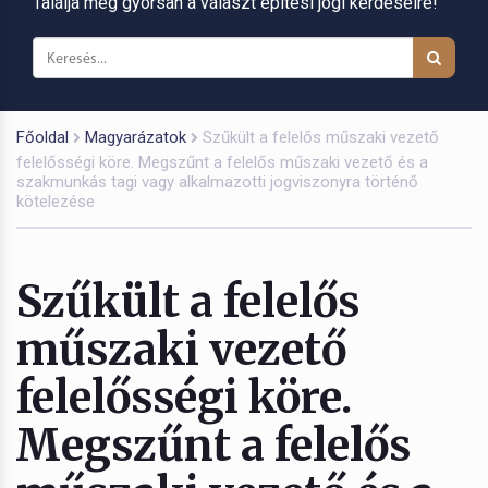
Találja meg gyorsan a választ építési jogi kérdéseire!
Főoldal
Magyarázatok
Szűkült a felelős műszaki vezető
felelősségi köre. Megszűnt a felelős műszaki vezető és a
szakmunkás tagi vagy alkalmazotti jogviszonyra történő
kötelezése
Szűkült a felelős
műszaki vezető
felelősségi köre.
Megszűnt a felelős