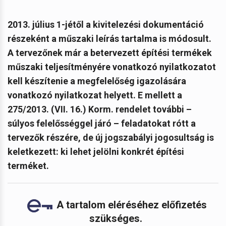
2013. július 1-jétől a kivitelezési dokumentáció
részeként a műszaki leírás tartalma is módosult.
A tervezőnek már a betervezett építési termékek
műszaki teljesítményére vonatkozó nyilatkozatot
kell készítenie a megfelelőség igazolására
vonatkozó nyilatkozat helyett. E mellett a
275/2013. (VII. 16.) Korm. rendelet további –
súlyos felelősséggel járó – feladatokat rótt a
tervezők részére, de új jogszabályi jogosultság is
keletkezett: ki lehet jelölni konkrét építési
terméket.
A tartalom eléréséhez előfizetés
szükséges.