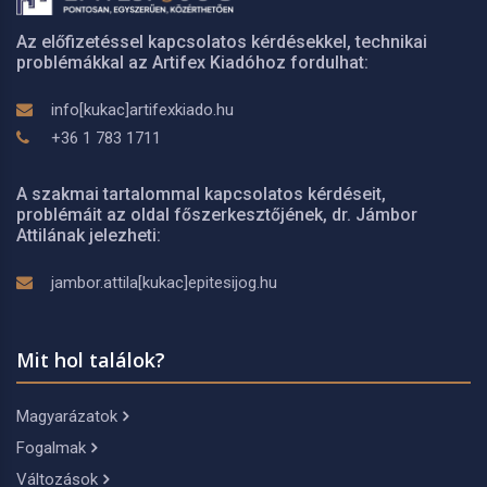
Az előfizetéssel kapcsolatos kérdésekkel, technikai
problémákkal az Artifex Kiadóhoz fordulhat:
info[kukac]artifexkiado.hu
+36 1 783 1711
A szakmai tartalommal kapcsolatos kérdéseit,
problémáit az oldal főszerkesztőjének, dr. Jámbor
Attilának jelezheti:
jambor.attila[kukac]epitesijog.hu
Mit hol találok?
Magyarázatok
Fogalmak
Változások