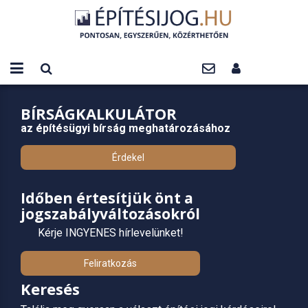
BÍRSÁGKALKULÁTOR
az építésügyi bírság meghatározásához
Érdekel
Időben értesítjük önt a
jogszabályváltozásokról
Kérje INGYENES hírlevelünket!
Feliratkozás
Keresés