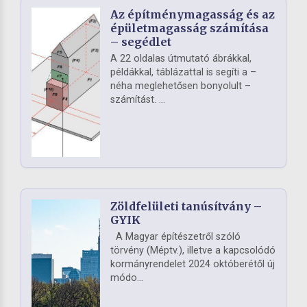
Az építménymagasság és az
épületmagasság számítása
– segédlet
A 22 oldalas útmutató ábrákkal,
példákkal, táblázattal is segíti a –
néha meglehetősen bonyolult –
számítást. ...
Zöldfelületi tanúsítvány –
GYIK
A Magyar építészetről szóló
törvény (Méptv.), illetve a kapcsolódó
kormányrendelet 2024 októberétől új
módo...