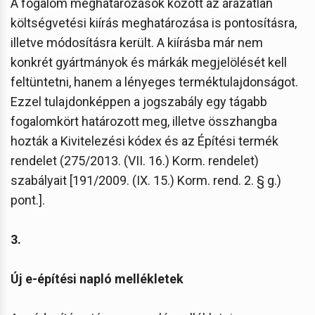
A fogalom meghatározások között az árazatlan
költségvetési kiírás meghatározása is pontosításra,
illetve módosításra került. A kiírásba már nem
konkrét gyártmányok és márkák megjelölését kell
feltüntetni, hanem a lényeges terméktulajdonságot.
Ezzel tulajdonképpen a jogszabály egy tágabb
fogalomkört határozott meg, illetve összhangba
hozták a Kivitelezési kódex és az Építési termék
rendelet (275/2013. (VII. 16.) Korm. rendelet)
szabályait [191/2009. (IX. 15.) Korm. rend. 2. § g.)
pont.].
3.
Új e-építési napló mellékletek