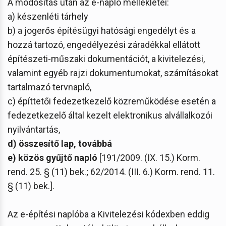
A módosítás után az e-napló mellékletei:
a) készenléti tárhely
b) a jogerős építésügyi hatósági engedélyt és a
hozzá tartozó, engedélyezési záradékkal ellátott
építészeti-műszaki dokumentációt, a kivitelezési,
valamint egyéb rajzi dokumentumokat, számításokat
tartalmazó tervnapló,
c) építtetői fedezetkezelő közreműködése esetén a
fedezetkezelő által kezelt elektronikus alvállalkozói
nyilvántartás,
d) összesítő lap, továbbá
e) közös gyűjtő napló
[191/2009. (IX. 15.) Korm.
rend. 25. § (11) bek.; 62/2014. (III. 6.) Korm. rend. 11.
§ (11) bek.].
Az e-építési naplóba a Kivitelezési kódexben eddig