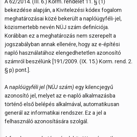
A 62/2014. (III. 6.) Korm. rendelet 11. § (1)
bekezdése alapján, a Kivitelezési kódex fogalom
meghatározásai közé bekerült a naplóügyféli-jel,
közismertebb nevén NÜJ szám definíciója.
Korábban ez a meghatározás nem szerepelt a
jogszabályban annak ellenére, hogy az e-építési
napló használatához elengedhetetlen azonosító
számról beszélünk [191/2009. (IX. 15.) Korm. rend. 2.
§ p) pont.].
A
naplóügyféli jel (NÜJ szám)
egy kilencjegyű
azonosító jel, melyet az e-napló alkalmazásba
történő első belépés alkalmával, automatikusan
generál az informatikai rendszer. Ez a jel a
felhasználó azonosítására szolgál.