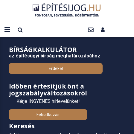
BÍRSÁGKALKULÁTOR
az építésügyi bírság meghatározásához
Érdekel
Időben értesítjük önt a
jogszabályváltozásokról
Kérje INGYENES hírlevelünket!
Feliratkozás
Keresés