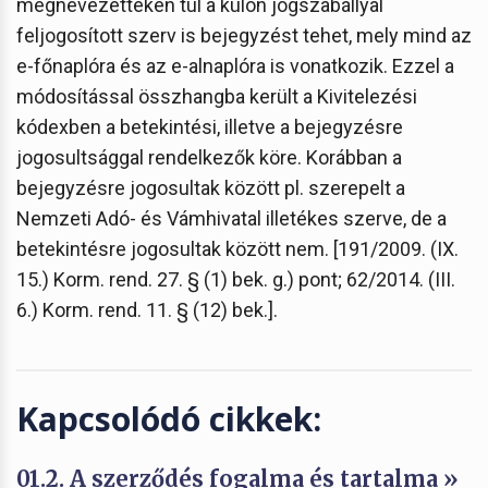
megnevezetteken túl a külön jogszabállyal
feljogosított szerv is bejegyzést tehet, mely mind az
e-főnaplóra és az e-alnaplóra is vonatkozik. Ezzel a
módosítással összhangba került a Kivitelezési
kódexben a betekintési, illetve a bejegyzésre
jogosultsággal rendelkezők köre. Korábban a
bejegyzésre jogosultak között pl. szerepelt a
Nemzeti Adó- és Vámhivatal illetékes szerve, de a
betekintésre jogosultak között nem. [191/2009. (IX.
15.) Korm. rend. 27. § (1) bek. g.) pont; 62/2014. (III.
6.) Korm. rend. 11. § (12) bek.].
Kapcsolódó cikkek:
01.2. A szerződés fogalma és tartalma »