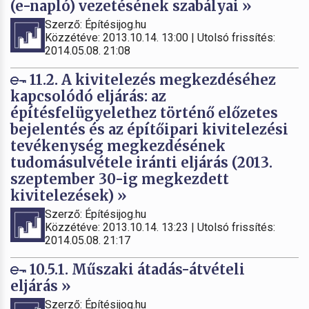
(e-napló) vezetésének szabályai »
Szerző: Építésijog.hu
Közzétéve: 2013.10.14. 13:00 | Utolsó frissítés:
2014.05.08. 21:08
11.2. A kivitelezés megkezdéséhez
kapcsolódó eljárás: az
építésfelügyelethez történő előzetes
bejelentés és az építőipari kivitelezési
tevékenység megkezdésének
tudomásulvétele iránti eljárás (2013.
szeptember 30-ig megkezdett
kivitelezések) »
Szerző: Építésijog.hu
Közzétéve: 2013.10.14. 13:23 | Utolsó frissítés:
2014.05.08. 21:17
10.5.1. Műszaki átadás-átvételi
eljárás »
Szerző: Építésijog.hu