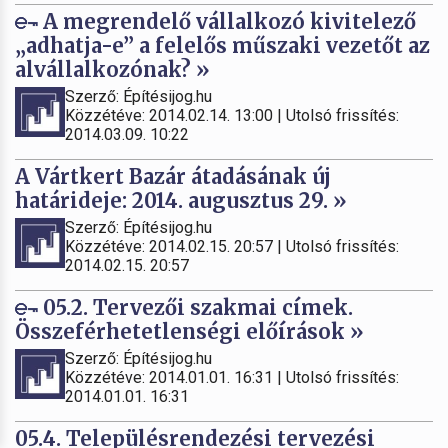
A megrendelő vállalkozó kivitelező
„adhatja-e” a felelős műszaki vezetőt az
alvállalkozónak? »
Szerző: Építésijog.hu
Közzétéve: 2014.02.14. 13:00 | Utolsó frissítés:
2014.03.09. 10:22
A Vártkert Bazár átadásának új
határideje: 2014. augusztus 29. »
Szerző: Építésijog.hu
Közzétéve: 2014.02.15. 20:57 | Utolsó frissítés:
2014.02.15. 20:57
05.2. Tervezői szakmai címek.
Összeférhetetlenségi előírások »
Szerző: Építésijog.hu
Közzétéve: 2014.01.01. 16:31 | Utolsó frissítés:
2014.01.01. 16:31
05.4. Településrendezési tervezési