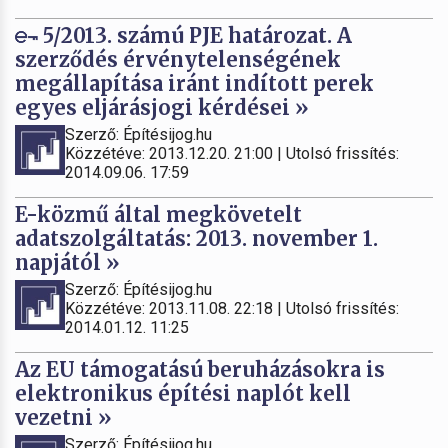
5/2013. számú PJE határozat. A
szerződés érvénytelenségének
megállapítása iránt indított perek
egyes eljárásjogi kérdései »
Szerző: Építésijog.hu
Közzétéve: 2013.12.20. 21:00 | Utolsó frissítés:
2014.09.06. 17:59
E-közmű által megkövetelt
adatszolgáltatás: 2013. november 1.
napjától »
Szerző: Építésijog.hu
Közzétéve: 2013.11.08. 22:18 | Utolsó frissítés:
2014.01.12. 11:25
Az EU támogatású beruházásokra is
elektronikus építési naplót kell
vezetni »
Szerző: Építésijog.hu