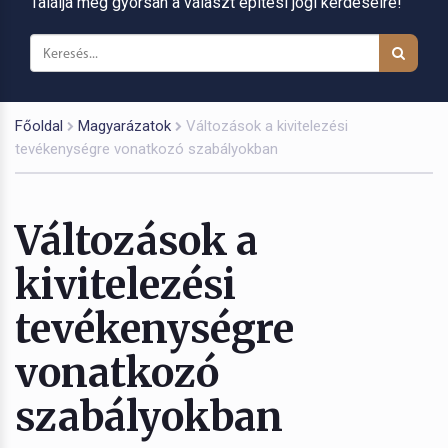
Találja meg gyorsan a választ építési jogi kérdéseire!
Főoldal
Magyarázatok
Változások a kivitelezési
tevékenységre vonatkozó szabályokban
Változások a
kivitelezési
tevékenységre
vonatkozó
szabályokban