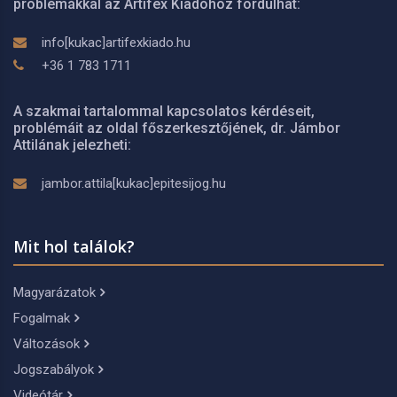
problémákkal az Artifex Kiadóhoz fordulhat:
info[kukac]artifexkiado.hu
+36 1 783 1711
A szakmai tartalommal kapcsolatos kérdéseit,
problémáit az oldal főszerkesztőjének, dr. Jámbor
Attilának jelezheti:
jambor.attila[kukac]epitesijog.hu
Mit hol találok?
Magyarázatok
Fogalmak
Változások
Jogszabályok
Videótár