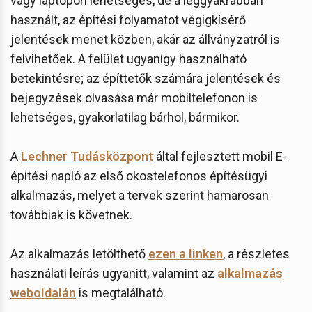
vagy laptopon lehetséges, de a leggyakrabban
használt, az építési folyamatot végigkísérő
jelentések menet közben, akár az állványzatról is
felvihetőek. A felület ugyanígy használható
betekintésre; az építtetők számára jelentések és
bejegyzések olvasása már mobiltelefonon is
lehetséges, gyakorlatilag bárhol, bármikor.
A
Lechner Tudásközpont
által fejlesztett mobil E-
építési napló az első okostelefonos építésügyi
alkalmazás, melyet a tervek szerint hamarosan
továbbiak is követnek.
Az alkalmazás letölthető
ezen a linken
, a részletes
használati leírás ugyanitt, valamint az
alkalmazás
weboldalán
is megtalálható.