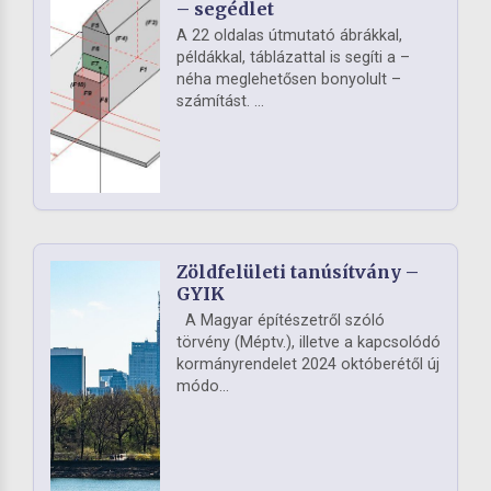
– segédlet
A 22 oldalas útmutató ábrákkal,
példákkal, táblázattal is segíti a –
néha meglehetősen bonyolult –
számítást. ...
Zöldfelületi tanúsítvány –
GYIK
A Magyar építészetről szóló
törvény (Méptv.), illetve a kapcsolódó
kormányrendelet 2024 októberétől új
módo...