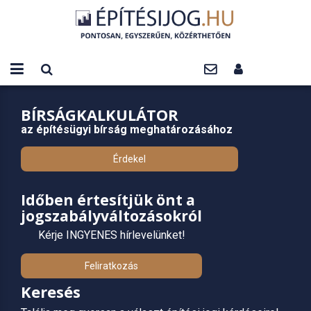
BÍRSÁGKALKULÁTOR
az építésügyi bírság meghatározásához
Érdekel
Időben értesítjük önt a
jogszabályváltozásokról
Kérje INGYENES hírlevelünket!
Feliratkozás
Keresés