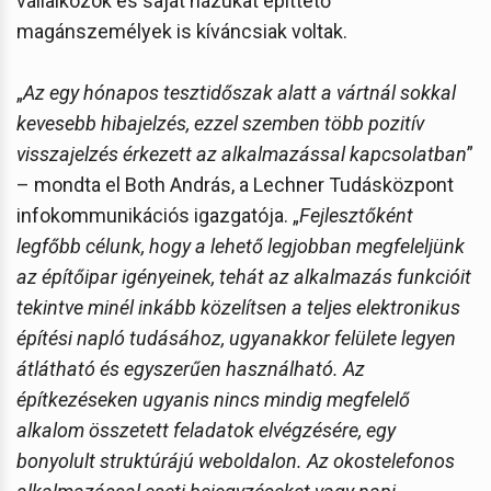
vállalkozók és saját házukat építtető
magánszemélyek is kíváncsiak voltak.
„
Az egy hónapos tesztidőszak alatt a vártnál sokkal
kevesebb hibajelzés, ezzel szemben több pozitív
visszajelzés érkezett az alkalmazással kapcsolatban
”
– mondta el Both András, a Lechner Tudásközpont
infokommunikációs igazgatója. „
Fejlesztőként
legfőbb célunk, hogy a lehető legjobban megfeleljünk
az építőipar igényeinek, tehát az alkalmazás funkcióit
tekintve minél inkább közelítsen a teljes elektronikus
építési napló tudásához, ugyanakkor felülete legyen
átlátható és egyszerűen használható. Az
építkezéseken ugyanis nincs mindig megfelelő
alkalom összetett feladatok elvégzésére, egy
bonyolult struktúrájú weboldalon. Az okostelefonos