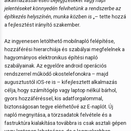
alkalmazással eseti bejegyzéseket vagy napi
jelentéseket könnyedén felvihetünk a rendszerbe az
építkezés helyszínén, munka közben is
„– tette hozzá
a fejlesztést irányító szakember.
Az ingyenesen letölthető mobilnapló felépítése,
hozzáférési hierarchiája és szabályai megfelelnek a
hagyományos elektronikus építési napló
szabályainak. Az egyelőre android operációs
rendszerrel működő okostelefonokra – majd
augusztustól iOS-re is – kifejlesztett alkalmazás
célja, hogy számítógép vagy laptop nélkül bárhol,
gyors hozzáféréssel, kis adatforgalommal,
biztonságosan tegye elérhetővé az E-naplót. Új
napló megnyitása, a törzsadatok felvétele és a
fastruktúra kialakítása továbbra is csak asztali gépen