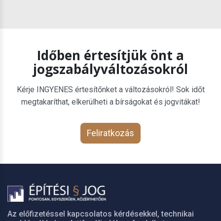
Időben értesítjük önt a
jogszabályváltozásokról
Kérje INGYENES értesítőnket a változásokról! Sok időt
megtakaríthat, elkerülheti a bírságokat és jogvitákat!
Feliratkozás
Az előfizetéssel kapcsolatos kérdésekkel, technikai