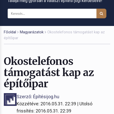
Találja meg gyorsan a választ építési jogi kérdéseire!
Főoldal
Magyarázatok
Okostelefonos támogatást kap az
építőipar
Okostelefonos
támogatást kap az
építőipar
Szerző: Építésijog.hu
Közzétéve: 2016.05.31. 22:39 | Utolsó
frissítés: 2016.05.31. 22:39