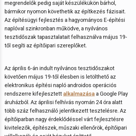
megrendelők pedig saját készülékükön bárhol,
bármikor nyomon követhetik az építkezés fázisait.
Az építésügyi fejlesztés a hagyományos E-építési
naplóval szinkronban működve, a nyilvános
tesztidőszak tapasztalatait felhasználva május 19-
től segíti az építőipari szereplőket.
Az április 6-án indult nyilvános tesztidőszakot
követően május 19-től élesben is letölthető az
elektronikus építési napló androidos operációs
rendszerre kifejlesztett
alkalmazása
a Google Play
áruházból. Az áprilisi felhívás nyomán 24 óra alatt
több száz felhasználó jelentkezett tesztelésre. Az
építőiparban nagy érdeklődéssel várt fejlesztésre
kivitelezők, építészek, műszaki ellenőrök, építőipari