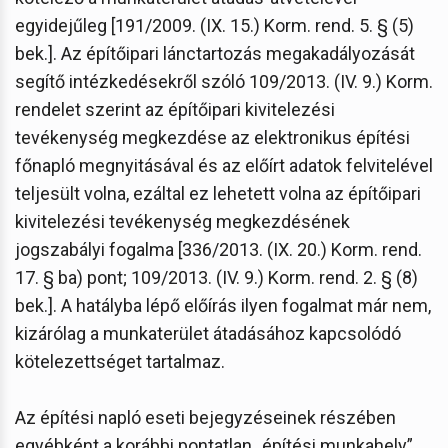
egyidejűleg [191/2009. (IX. 15.) Korm. rend. 5. § (5)
bek.]. Az építőipari lánctartozás megakadályozását
segítő intézkedésekről szóló 109/2013. (IV. 9.) Korm.
rendelet szerint az építőipari kivitelezési
tevékenység megkezdése az elektronikus építési
főnapló megnyitásával és az előírt adatok felvitelével
teljesült volna, ezáltal ez lehetett volna az építőipari
kivitelezési tevékenység megkezdésének
jogszabályi fogalma [336/2013. (IX. 20.) Korm. rend.
17. § ba) pont; 109/2013. (IV. 9.) Korm. rend. 2. § (8)
bek.]. A hatályba lépő előírás ilyen fogalmat már nem,
kizárólag a munkaterület átadásához kapcsolódó
kötelezettséget tartalmaz.
Az építési napló eseti bejegyzéseinek részében
egyébként a korábbi pontatlan „építési munkahely”