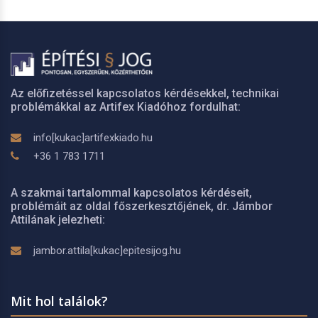
Az előfizetéssel kapcsolatos kérdésekkel, technikai
problémákkal az Artifex Kiadóhoz fordulhat:
info[kukac]artifexkiado.hu
+36 1 783 1711
A szakmai tartalommal kapcsolatos kérdéseit,
problémáit az oldal főszerkesztőjének, dr. Jámbor
Attilának jelezheti:
jambor.attila[kukac]epitesijog.hu
Mit hol találok?