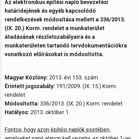
Az elektronikus építési napló bevezetési
határidejének és egyéb kapcsolódó
rendelkezések módosítása mellett a 336/2013.
(IX. 20.) Korm. rendelet a munkaterület
átadásának részletszabályaira és a
munkaterületen tartandó tervdokumentációkra
vonatkozó előírásokat is módosította.
Magyar Közlöny:
2013. évi 153. szám
Érintett jogszabály:
191/2009. (IX. 15.) Korm.
rendelet
Módosította:
336/2013. (IX. 20.) Korm. rendelet
Hatályos:
2013. október 1.
Fontos, hogy azon építési naplók esetében,
amelyeket papír alapon kell vezetni, az október 1-jei