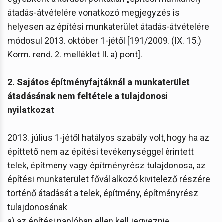
átadás-átvételére vonatkozó megjegyzés is
helyesen az építési munkaterület átadás-átvételére
módosul 2013. október 1-jétől [191/2009. (IX. 15.)
Korm. rend. 2. melléklet II. a) pont].
2. Sajátos építményfajtáknál a munkaterület
átadásának nem feltétele a tulajdonosi
nyilatkozat
2013. július 1-jétől hatályos szabály volt, hogy ha az
építtető nem az építési tevékenységgel érintett
telek, építmény vagy építményrész tulajdonosa, az
építési munkaterület fővállalkozó kivitelező részére
történő átadását a telek, építmény, építményrész
tulajdonosának
a) az építési naplóban ellen kell jegyeznie,