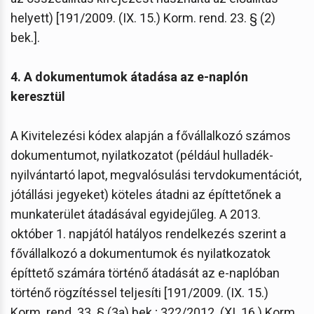
helyett) [191/2009. (IX. 15.) Korm. rend. 23. § (2)
bek.].
4. A dokumentumok átadása az e-naplón
keresztül
A Kivitelezési kódex alapján a fővállalkozó számos
dokumentumot, nyilatkozatot (például hulladék-
nyilvántartó lapot, megvalósulási tervdokumentációt,
jótállási jegyeket) köteles átadni az építtetőnek a
munkaterület átadásával egyidejűleg. A 2013.
október 1. napjától hatályos rendelkezés szerint a
fővállalkozó a dokumentumok és nyilatkozatok
építtető számára történő átadását az e-naplóban
történő rögzítéssel teljesíti [191/2009. (IX. 15.)
Korm. rend. 33. § (3a) bek.; 322/2012. (XI. 16.) Korm.