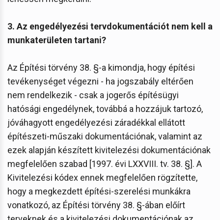
3. Az engedélyezési tervdokumentációt nem kell a
munkaterületen tartani?
Az Építési törvény 38. §-a kimondja, hogy építési
tevékenységet végezni - ha jogszabály eltérően
nem rendelkezik - csak a jogerős építésügyi
hatósági engedélynek, továbbá a hozzájuk tartozó,
jóváhagyott engedélyezési záradékkal ellátott
építészeti-műszaki dokumentációnak, valamint az
ezek alapján készített kivitelezési dokumentációnak
megfelelően szabad [1997. évi LXXVIII. tv. 38. §]. A
Kivitelezési kódex ennek megfelelően rögzítette,
hogy a megkezdett építési-szerelési munkákra
vonatkozó, az Építési törvény 38. §-ában előírt
terveknek és a kivitelezési dokumentációnak az