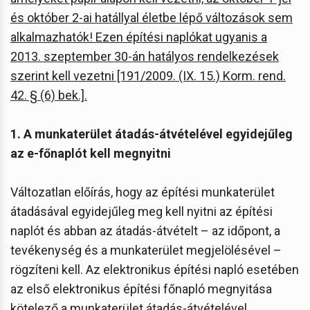
és október 2-ai hatállyal életbe lépő változások sem
alkalmazhatók! Ezen építési naplókat ugyanis a
2013. szeptember 30-án hatályos rendelkezések
szerint kell vezetni [191/2009. (IX. 15.) Korm. rend.
42. § (6) bek.].
1. A munkaterület átadás-átvételével egyidejűleg
az e-főnaplót kell megnyitni
Változatlan előírás, hogy az építési munkaterület
átadásával egyidejűleg meg kell nyitni az építési
naplót és abban az átadás-átvételt – az időpont, a
tevékenység és a munkaterület megjelölésével –
rögzíteni kell. Az elektronikus építési napló esetében
az első elektronikus építési főnapló megnyitása
kötelező a munkaterület átadás-átvételével