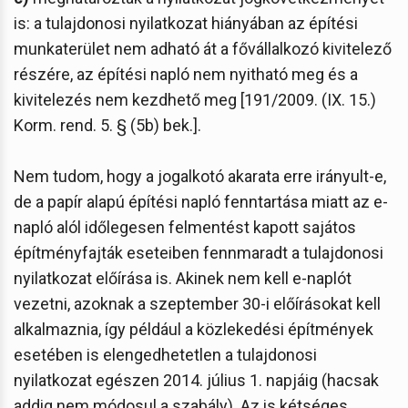
is: a tulajdonosi nyilatkozat hiányában az építési
munkaterület nem adható át a fővállalkozó kivitelező
részére, az építési napló nem nyitható meg és a
kivitelezés nem kezdhető meg [191/2009. (IX. 15.)
Korm. rend. 5. § (5b) bek.].
Nem tudom, hogy a jogalkotó akarata erre irányult-e,
de a papír alapú építési napló fenntartása miatt az e-
napló alól időlegesen felmentést kapott sajátos
építményfajták eseteiben fennmaradt a tulajdonosi
nyilatkozat előírása is. Akinek nem kell e-naplót
vezetni, azoknak a szeptember 30-i előírásokat kell
alkalmaznia, így például a közlekedési építmények
esetében is elengedhetetlen a tulajdonosi
nyilatkozat egészen 2014. július 1. napjáig (hacsak
addig nem módosul a szabály). Az is kétséges