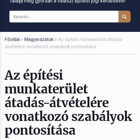
Találja meg gyorsan a választ építési jogi kérdéseire!
Főoldal
Magyarázatok
Az építési munkaterület átadás-
átvételére vonatkozó szabályok pontosítása
Az építési
munkaterület
átadás-átvételére
vonatkozó szabályok
pontosítása