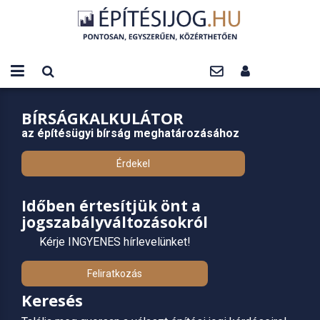
BÍRSÁGKALKULÁTOR
az építésügyi bírság meghatározásához
Érdekel
Időben értesítjük önt a
jogszabályváltozásokról
Kérje INGYENES hírlevelünket!
Feliratkozás
Keresés