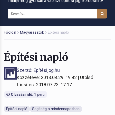
Találja meg gyorsan a választ építési jogi kérdéseire!
Főoldal
Magyarázatok
Építési napló
Építési napló
Szerző: Építésijog.hu
Közzétéve: 2013.04.29. 19:42 | Utolsó
frissítés: 2018.07.23. 17:17
Olvasási idő:
1 perc
Építési napló
Segítség a mindennapokban