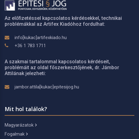
Az előfizetéssel kapcsolatos kérdésekkel, technikai
problémákkal az Artifex Kiadóhoz fordulhat:
info[kukac]artifexkiado.hu
+36 1 783 1711
A szakmai tartalommal kapcsolatos kérdéseit,
problémáit az oldal főszerkesztőjének, dr. Jámbor
Attilának jelezheti:
jambor.attila[kukac]epitesijog.hu
Mit hol találok?
Magyarázatok
Fogalmak