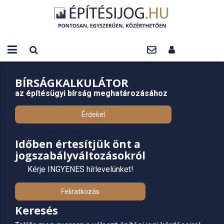
BÍRSÁGKALKULÁTOR
az építésügyi bírság meghatározásához
Érdekel
Időben értesítjük önt a
jogszabályváltozásokról
Kérje INGYENES hírlevelünket!
Feliratkozás
Keresés