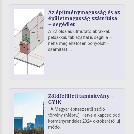
Az építménymagasság és az
épületmagasság számítása
– segédlet
A 22 oldalas útmutató ábrákkal,
példákkal, táblázattal is segíti a –
néha meglehetősen bonyolult –
számítást. ...
Zöldfelületi tanúsítvány –
GYIK
A Magyar építészetről szóló
törvény (Méptv.), illetve a kapcsolódó
kormányrendelet 2024 októberétől új
módo...