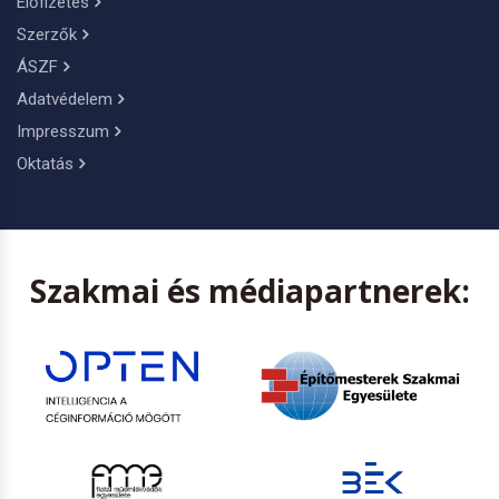
Előfizetés
Szerzők
ÁSZF
Adatvédelem
Impresszum
Oktatás
Szakmai és médiapartnerek: