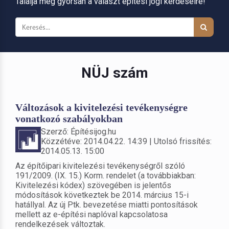
Találja meg gyorsan a választ építési jogi kérdéseire!
NÜJ szám
Változások a kivitelezési tevékenységre
vonatkozó szabályokban
Szerző: Építésijog.hu
Közzétéve: 2014.04.22. 14:39 | Utolsó frissítés:
2014.05.13. 15:00
Az építőipari kivitelezési tevékenységről szóló
191/2009. (IX. 15.) Korm. rendelet (a továbbiakban:
Kivitelezési kódex) szövegében is jelentős
módosítások következtek be 2014. március 15-i
hatállyal. Az új Ptk. bevezetése miatti pontosítások
mellett az e-építési naplóval kapcsolatosa
rendelkezések változtak.