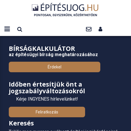
BÍRSÁGKALKULÁTOR
az építésügyi bírság meghatározásához
Érdekel
Időben értesítjük önt a
jogszabályváltozásokról
Kérje INGYENES hírlevelünket!
Feliratkozás
Keresés