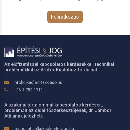
Feliratkozás
Az előfizetéssel kapcsolatos kérdésekkel, technikai
problémákkal az Artifex Kiadóhoz fordulhat:
info[kukac]artifexkiado.hu
+36 1 783 1711
A szakmai tartalommal kapcsolatos kérdéseit,
problémáit az oldal főszerkesztőjének, dr. Jámbor
Attilának jelezheti:
jambor.attila[kukac]epitesijog.hu