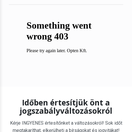
Időben értesítjük önt a
jogszabályváltozásokról
Kérje INGYENES értesítőnket a változásokról! Sok időt
megtakaríthat, elkerülheti a bírságokat és jogvitákat!