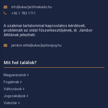
info[kukac]artifexkiado.hu
+36 1 783 1711
A szakmai tartalommal kapcsolatos kérdéseit,
problémáit az oldal főszerkesztőjének, dr. Jámbor
Attilának jelezheti:
jambor.attila[kukac]epitesijog.hu
Mit hol találok?
Magyarázatok
Fogalmak
Változások
Jogszabályok
Videótár