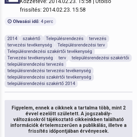
Közzétéve: 2014.02.23. 15:58 | Utolsó
frissítés: 2014.02.23. 15:58
Olvasási idő:
4 perc
2014
szakértő
Településrendezés
tervezés
tervezési tevékenység
Településrendezési terv
Településrendezési szakértői tevékenység
Tervezési tevékenység
terv
településrendezési szakértői
településrendezési tervezés
településrendezési tervezési tevékenység
településrendezési szakértői tevékenység
településrendezési szakértő 2014
Figyelem, ennek a cikknek a tartalma több, mint 2
évvel ezelőtt született. A jogszabály-
változásokról tájékoztató cikkeinkben található
információk értelemszerűen a publikálás, illetve a
frissítés időpontjában érvényesek.