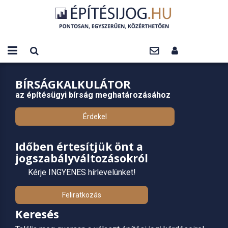
BÍRSÁGKALKULÁTOR
az építésügyi bírság meghatározásához
Érdekel
Időben értesítjük önt a
jogszabályváltozásokról
Kérje INGYENES hírlevelünket!
Feliratkozás
Keresés