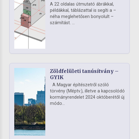
A 22 oldalas útmutató ábrákkal,
példákkal, táblázattal is segíti a –
néha meglehetősen bonyolult –
számítást. ...
Zöldfelületi tanúsítvány –
GYIK
A Magyar építészetről szóló
törvény (Méptv.), illetve a kapcsolódó
kormányrendelet 2024 októberétől új
módo...