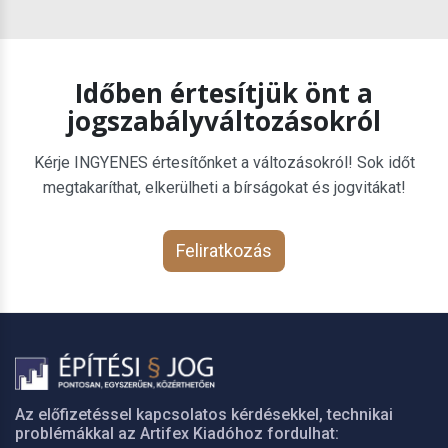
Időben értesítjük önt a
jogszabályváltozásokról
Kérje INGYENES értesítőnket a változásokról! Sok időt
megtakaríthat, elkerülheti a bírságokat és jogvitákat!
Feliratkozás
Az előfizetéssel kapcsolatos kérdésekkel, technikai
problémákkal az Artifex Kiadóhoz fordulhat: