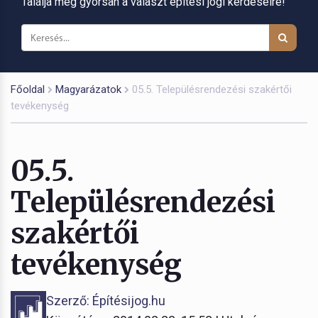
Találja meg gyorsan a választ építési jogi kérdéseire!
Főoldal
Magyarázatok
05.5. Településrendezési szakértői
tevékenység
05.5.
Településrendezési
szakértői
tevékenység
Szerző: Építésijog.hu